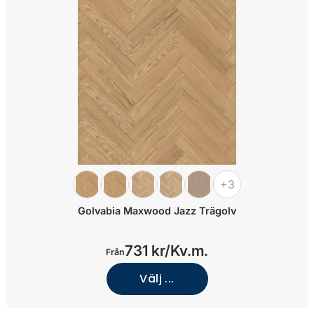
+3
Golvabia Maxwood Jazz Trägolv
731 kr/
Kv.m.
Från
Välj ...