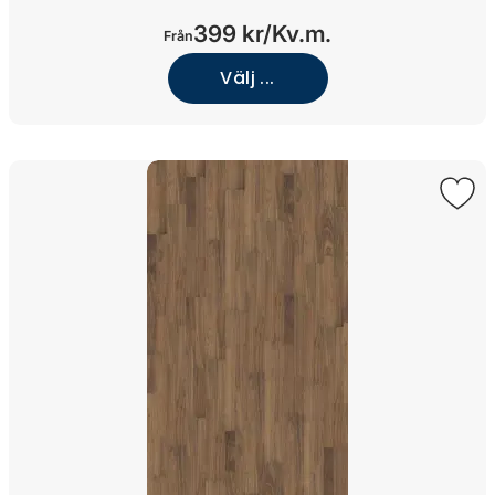
399 kr/
Kv.m.
Från
Välj ...