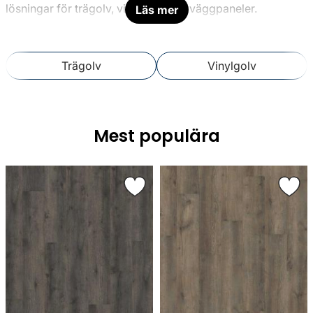
lösningar för trägolv, vinylgolv och väggpaneler.
Läs mer
Trägolv
Vinylgolv
Mest populära