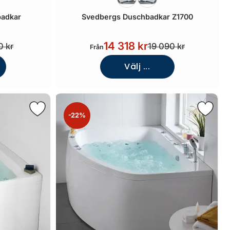
badkar
Svedbergs Duschbadkar Z1700
14 318 kr
0 kr
19 090 kr
Från
Välj ...
-22%