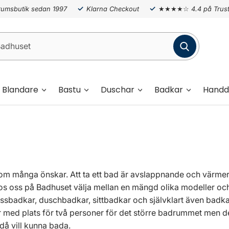
umsbutik sedan 1997
Klarna Checkout
★★★★☆
4.4 på Trust
Blandare
Bastu
Duschar
Badkar
Handd
som många önskar. Att ta ett bad är avslappnande och värmer
hos oss på Badhuset välja mellan en mängd olika modeller och
assbadkar, duschbadkar, sittbadkar och självklart även bad
er med plats för två personer för det större badrummet men d
då vill kunna bada.