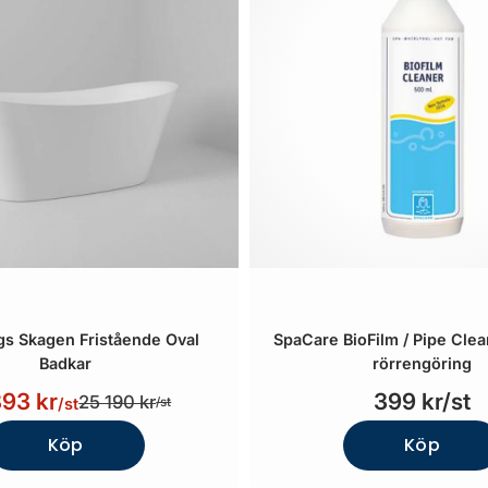
s Skagen Fristående Oval
SpaCare BioFilm / Pipe Cle
Badkar
rörrengöring
893 kr
399 kr/st
25 190 kr
/st
/st
Köp
Köp