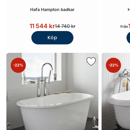
Hafa Hampton badkar
11 544 kr
14 740 kr
Från
Köp
-22%
-22%