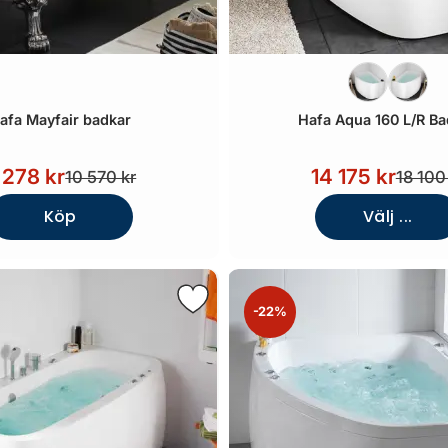
afa Mayfair badkar
Hafa Aqua 160 L/R Ba
 278 kr
14 175 kr
10 570 kr
18 100
Köp
Välj ...
-22%