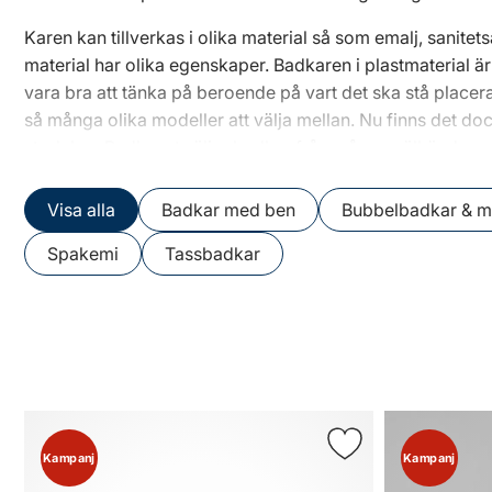
Karen kan tillverkas i olika material så som emalj, sanitet
material har olika egenskaper. Badkaren i plastmaterial är 
vara bra att tänka på beroende på vart det ska stå placerat
så många olika modeller att välja mellan. Nu finns det doc
storlekar. Badhuset säljer badkar från många välkända
Visa alla
Badkar med ben
Bubbelbadkar & 
Spakemi
Tassbadkar
Kampanj
Kampanj