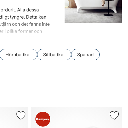
ordurit. Alla dessa
dligt tyngre. Detta kan
utjärn och det fanns inte
er i olika former och
Svedbergs och Westerbergs.
Hörnbadkar
Sittbadkar
Spabad
Kampanj