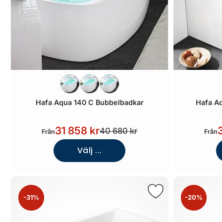
Hafa Aqua 140 C Bubbelbadkar
Hafa A
31 858 kr
40 680 kr
Från
Från
Välj ...
-31%
-20%