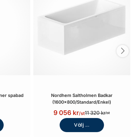
aner spabad
Nordhem Saltholmen Badkar
(1600x800/Standard/Enkel)
9 056 kr
11 320 kr
/st
/st
Välj ...