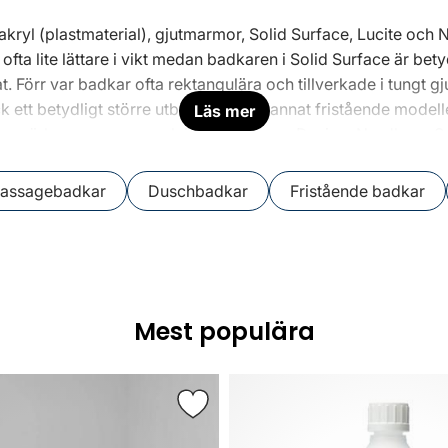
sakryl (plastmaterial), gjutmarmor, Solid Surface, Lucite och N
ofta lite lättare i vikt medan badkaren i Solid Surface är bety
. Förr var badkar ofta rektangulära och tillverkade i tungt gj
k ett betydligt större utbud av bland annat fristående modell
Läs mer
 varumärken som exempelvis Hafa, Macro Design, Nordhem, 
massagebadkar
Duschbadkar
Fristående badkar
Mest populära