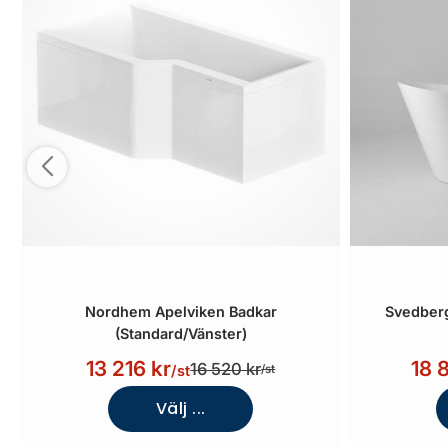
Nordhem Apelviken Badkar
Svedberg
(Standard/Vänster)
13 216 kr
18 
16 520 kr
/st
/st
Välj ...