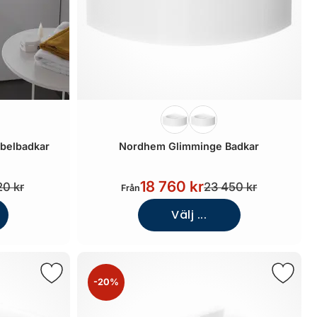
bbelbadkar
Nordhem Glimminge Badkar
18 760 kr
20 kr
23 450 kr
Från
Välj ...
-20%