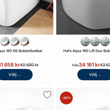
qua 160 SQ Bubbelbadkar
Hafa Aqua 160 L/R Duo Bu
31 858 kr
34 161 kr
40 680 kr
43 6
Från
Välj ...
Välj ...
-20%