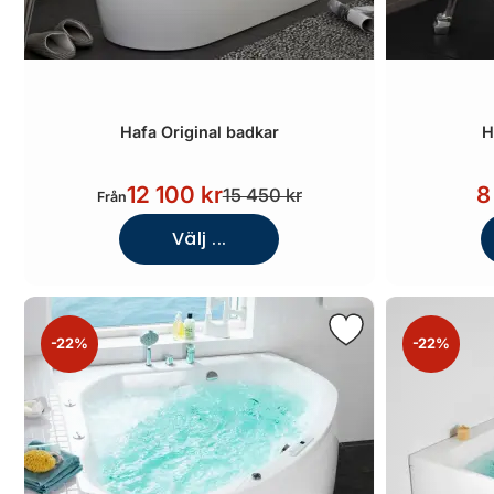
Hafa Original badkar
H
12 100 kr
8
15 450 kr
Från
Välj ...
-22%
-22%