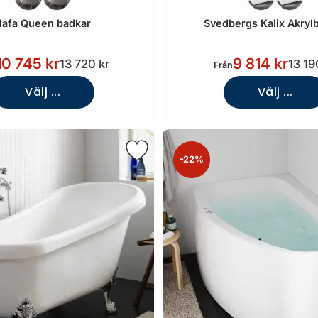
Hafa Queen badkar
Svedbergs Kalix Akryl
10 745 kr
9 814 kr
13 720 kr
13 19
Från
Välj ...
Välj ...
-22%