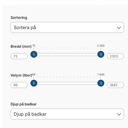
Sortering
75
2 300
Bredd (mm)
99
1 845
Volym (liter)
Djup på badkar