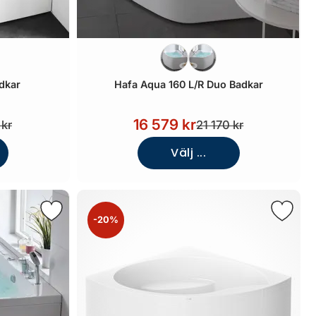
dkar
Hafa Aqua 160 L/R Duo Badkar
16 579 kr
 kr
21 170 kr
Välj ...
-20%