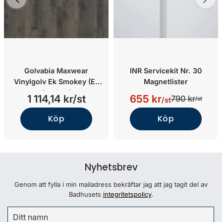
Golvabia Maxwear
INR Servicekit Nr. 30
Vinylgolv Ek Smokey (Ek
Magnetlister
Smokey)
1 114,14 kr/st
655 kr
790 kr
/st
/st
Köp
Köp
Nyhetsbrev
Genom att fylla i min mailadress bekräftar jag att jag tagit del av
Badhusets
integritetspolicy
.