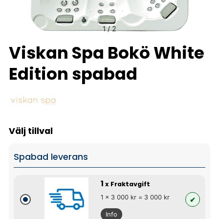
1
/
2
Viskan Spa Bokö White
Edition spabad
Välj tillval
Spabad leverans
1
x Fraktavgift
1 x 3 000 kr = 3 000 kr
Info