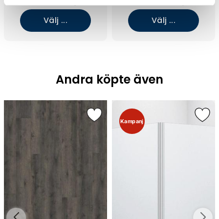
129 995 kr/st
129 995 kr/st
Välj ...
Välj ...
Andra köpte även
Kampanj