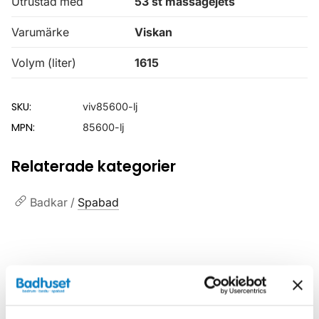
Utrustad med
53 st massagejets
Varumärke
Viskan
Volym (liter)
1615
SKU:
viv85600-lj
MPN:
85600-lj
Relaterade kategorier
Badkar /
Spabad
Liknande produkter