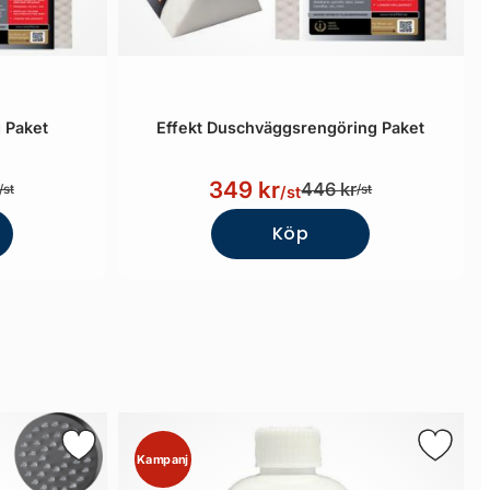
 Paket
Effekt Duschväggsrengöring Paket
349 kr
446 kr
/st
/st
/st
Köp
Kampanj