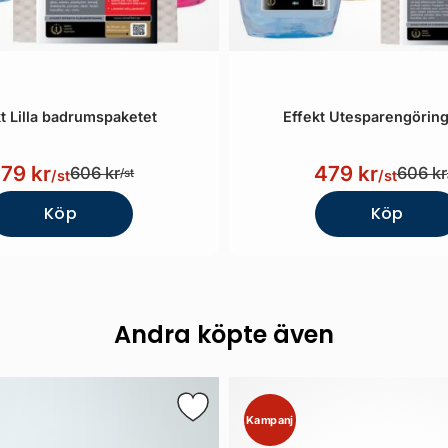
t Lilla badrumspaketet
Effekt Utesparengöring
79 kr
479 kr
606 kr
606 kr
/st
/st
/st
Köp
Köp
Andra köpte även
Kampanj