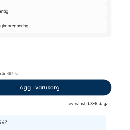
antig
ogimpregnering
 är 459 kr
Lägg i varukorg
Leveranstid:
3-5 dagar
997