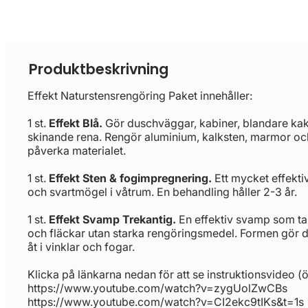
Produktbeskrivning
Effekt Naturstensrengöring Paket innehåller:
1 st.
Effekt Blå.
Gör duschväggar, kabiner, blandare kake
skinande rena. Rengör aluminium, kalksten, marmor och
påverka materialet.
1 st.
Effekt Sten & fogimpregnering.
Ett mycket effekti
och svartmögel i våtrum. En behandling håller 2-3 år.
1 st.
Effekt Svamp Trekantig.
En effektiv svamp som ta
och fläckar utan starka rengöringsmedel. Formen gör d
åt i vinklar och fogar.
Klicka på länkarna nedan för att se instruktionsvideo (öp
https://www.youtube.com/watch?v=zygUolZwCBs
https://www.youtube.com/watch?v=CI2ekc9tIKs&t=1s