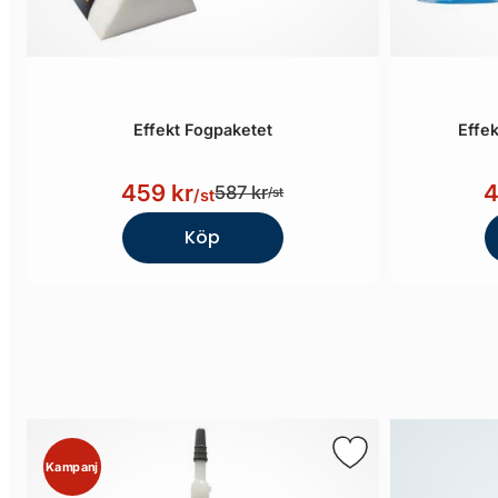
Effekt Fogpaketet
Effek
459 kr
4
587 kr
/st
/st
Köp
Kampanj