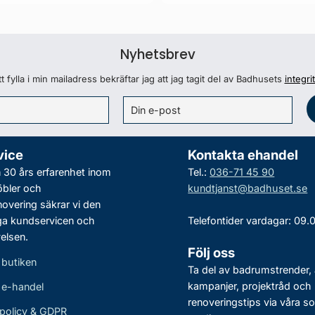
Nyhetsbrev
 fylla i min mailadress bekräftar jag att jag tagit del av Badhusets
integri
vice
Kontakta ehandel
30 års erfarenhet inom
Tel.:
036-71 45 90
bler och
kundtjanst@badhuset.se
vering säkrar vi den
ga kundservicen och
Telefontider vardagar: 09.
elsen.
Följ oss
 butiken
Ta del av badrumstrender, 
kampanjer, projektråd och
r e-handel
renoveringstips via våra so
policy & GDPR