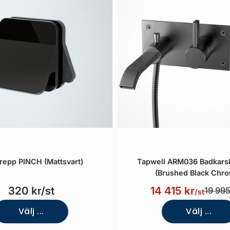
repp PINCH (Mattsvart)
Tapwell ARM036 Badkars
(Brushed Black Chr
320 kr/st
14 415 kr
19 995
/st
Välj ...
Välj ...