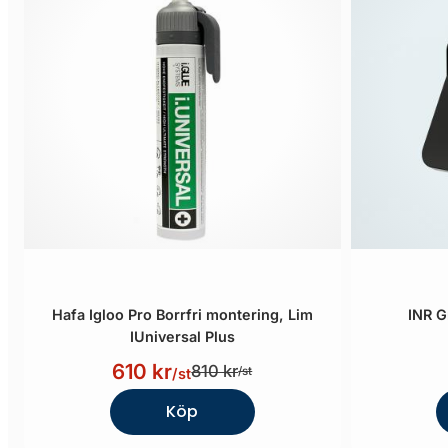
Hafa Igloo Pro Borrfri montering, Lim
INR G
IUniversal Plus
610 kr
810 kr
/st
/st
Köp