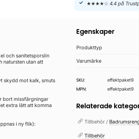
★★★★☆
4.4 på Trustp
Egenskaper
Produkttyp
l och sanitetsporslin
Varumärke
 natursten utan att
SKU:
vt skydd mot kalk, smuts
effektpaket9
MPN:
effektpaket9
r bort missfärgningar
Relaterade kategor
et extra lätt att komma
Tillbehör /
Badrumsreng
pnas i ny flik):
Tillbehör