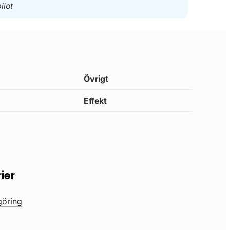
ilot
Övrigt
Effekt
ier
öring