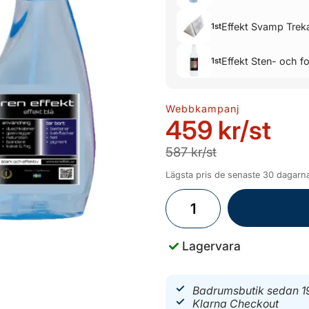
Effekt Svamp Trek
1st
Effekt Sten- och f
1st
Webbkampanj
459 kr
/st
587 kr/st
Lägsta pris de senaste 30 dagarna
Lagervara
Badrumsbutik sedan 1
Klarna Checkout