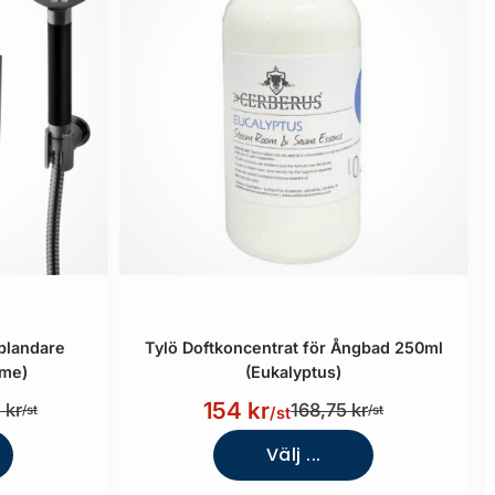
blandare
Tylö Doftkoncentrat för Ångbad 250ml
ome)
(Eukalyptus)
154 kr
 kr
168,75 kr
/st
/st
/st
Välj ...