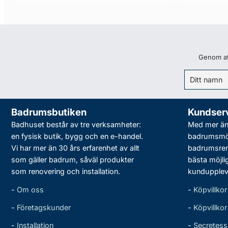
Genom att
Badrumsbutiken
Kundser
Badhuset består av tre verksamheter:
Med mer än 
en fysisk butik, bygg och en e-handel.
badrumsmö
Vi har mer än 30 års erfarenhet av allt
badrumsreno
som gäller badrum, såväl produkter
bästa möjli
som renovering och installation.
kundupplev
-
Om oss
-
Köpvillkor
-
Företagskunder
-
Köpvillko
-
Installation
-
Secretess