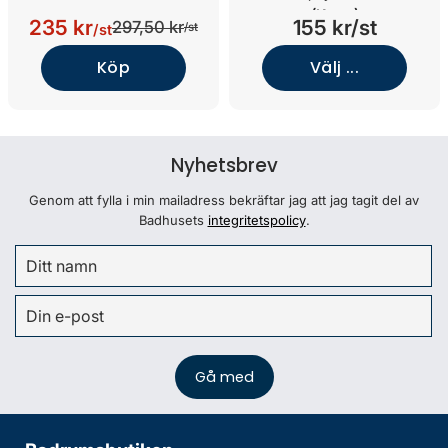
(Krom)
235 kr
155 kr/st
297,50 kr
/st
/st
Köp
Välj ...
Nyhetsbrev
Genom att fylla i min mailadress bekräftar jag att jag tagit del av
Badhusets
integritetspolicy
.