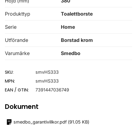
Höjd (mm)
380
Produkttyp
Toalettborste
Serie
Home
Utförande
Borstad krom
Varumärke
Smedbo
SKU:
smvHS333
MPN:
smvHS333
EAN / GTIN:
7391447036749
Dokument
smedbo_garantivillkor.pdf
(
91.05 KB
)