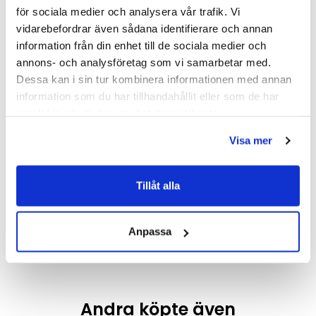
för sociala medier och analysera vår trafik. Vi
vidarebefordrar även sådana identifierare och annan
information från din enhet till de sociala medier och
annons- och analysföretag som vi samarbetar med.
Dessa kan i sin tur kombinera informationen med annan
information som du har tillhandahållit eller som de har
samlat in när du har använt deras tjänster.
Visa mer
Smedbo Home WC-borste
Smedbo Home WC-borste
väggmontering (Polerad
väggmontering (Polerad
Tillåt alla
krom/Frostat glas)
krom)
805 kr/st
1 465 kr/st
Välj ...
Köp
Anpassa
Andra köpte även