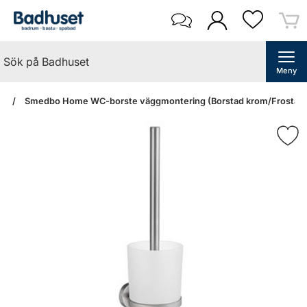
Meny
an
Smedbo Home WC-borste väggmontering (Borstad krom/Frostat g