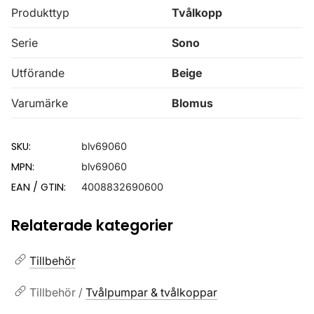
Produkttyp
Tvålkopp
Serie
Sono
Utförande
Beige
Varumärke
Blomus
SKU:
blv69060
MPN:
blv69060
EAN / GTIN:
4008832690600
Relaterade kategorier
Tillbehör
Tillbehör /
Tvålpumpar & tvålkoppar