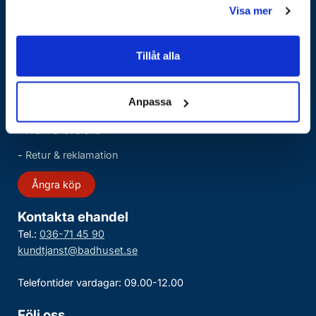
Visa mer
badrumsrenovering säkrar vi den bästa möjliga
kundservicen och kundupplevelsen.
Tillåt alla
-
Köpvillkor butiken
-
Köpvillkor e-handel
Anpassa
-
Secretesspolicy & GDPR
-
Frakt & leverans
-
Retur & reklamation
Ångra köp
Kontakta ehandel
Tel.:
036-71 45 90
kundtjanst@badhuset.se
Telefontider vardagar: 09.00-12.00
Följ oss