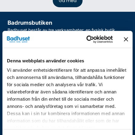
Badrumsbutiken
Badhuset består av tre verksamheter: en fysisk butik,
bygg och en e-handel. Vi har mer än 30 års erfarenhet av
allt som gäller badrum, såväl produkter som renovering
och installation.
Denna webbplats använder cookies
-
Om oss
Vi använder enhetsidentifierare för att anpassa innehållet
-
Företagskunder
och annonserna till användarna, tillhandahålla funktioner
-
Installation
för sociala medier och analysera vår trafik. Vi
vidarebefordrar även sådana identifierare och annan
-
Renovering
information från din enhet till de sociala medier och
-
Genomförda projekt
annons- och analysföretag som vi samarbetar med.
Dessa kan i sin tur kombinera informationen med annan
-
Rådgivning och 3D ritning
information som du har tillhandahållit eller som de har
Kundservice
samlat in när du har använt deras tjänster.
Med mer än 30 års erfarenhet inom badrumsmöbler och