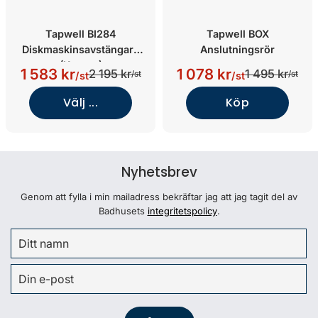
Tapwell BI284
Tapwell BOX
Diskmaskinsavstängare
Anslutningsrör
(Koppar)
1 583 kr
1 078 kr
2 195 kr
1 495 kr
/st
/st
/st
/st
Välj ...
Köp
Nyhetsbrev
Genom att fylla i min mailadress bekräftar jag att jag tagit del av
Badhusets
integritetspolicy
.