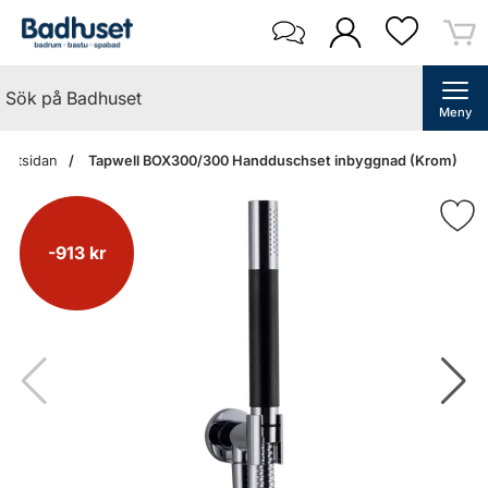
Meny
tartsidan
Tapwell BOX300/300 Handduschset inbyggnad (Krom)
-913 kr