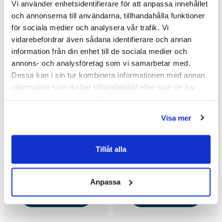
Vi använder enhetsidentifierare för att anpassa innehållet
och annonserna till användarna, tillhandahålla funktioner
för sociala medier och analysera vår trafik. Vi
vidarebefordrar även sådana identifierare och annan
information från din enhet till de sociala medier och
annons- och analysföretag som vi samarbetar med.
Dessa kan i sin tur kombinera informationen med annan
information som du har tillhandahållit eller som de har
samlat in när du har använt deras tjänster.
Visa mer
Tapwell BOX300/300
Tapwell BOX300/300
Tillåt alla
Classic Handduschset
Square Handduschset
inbyggnad (Krom)
inbyggnad (Krom)
2 583 kr
2 520 kr
3 495 kr
3 495 kr
/st
/st
/st
/st
Anpassa
Välj ...
Välj ...