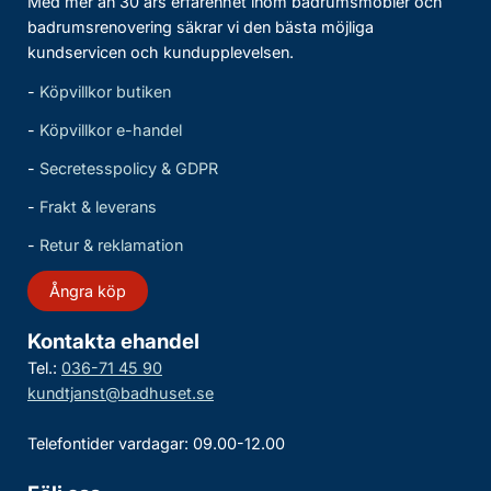
Med mer än 30 års erfarenhet inom badrumsmöbler och
badrumsrenovering säkrar vi den bästa möjliga
kundservicen och kundupplevelsen.
-
Köpvillkor butiken
-
Köpvillkor e-handel
-
Secretesspolicy & GDPR
-
Frakt & leverans
-
Retur & reklamation
Ångra köp
Kontakta ehandel
Tel.:
036-71 45 90
kundtjanst@badhuset.se
Telefontider vardagar: 09.00-12.00