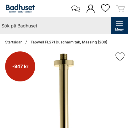
Meny
Startsidan
Tapwell FL271 Duscharm tak, Mässing (200)
-947 kr