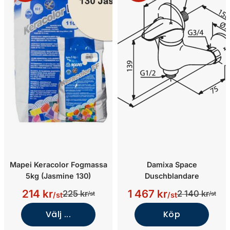
Mapei Keracolor Fogmassa
Damixa Space
5kg (Jasmine 130)
Duschblandare
214 kr
1 467 kr
225 kr
2 140 kr
/st
/st
/st
/st
Välj ...
Köp