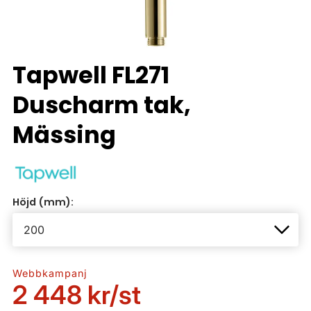
Tapwell FL271
Duscharm tak,
Mässing
Höjd (mm):
Webbkampanj
2 448 kr
/st