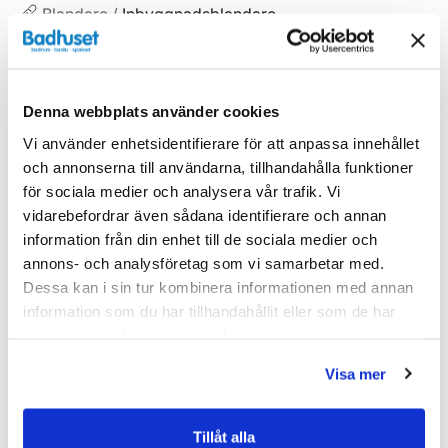
Blandare /
Inbyggnadsblandare
Denna webbplats använder cookies
Liknande produkter
Vi använder enhetsidentifierare för att anpassa innehållet
och annonserna till användarna, tillhandahålla funktioner
för sociala medier och analysera vår trafik. Vi
vidarebefordrar även sådana identifierare och annan
Kampanj
Kampanj
information från din enhet till de sociala medier och
annons- och analysföretag som vi samarbetar med.
Dessa kan i sin tur kombinera informationen med annan
information som du har tillhandahållit eller som de har
samlat in när du har använt deras tjänster.
Visa mer
Tillåt alla