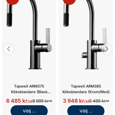
Tapwell ARM375
Tapwell ARM385
Köksblandare (Black
Köksblandare (Krom/Med)
Chrome/Utan)
6 485 kr
3 948 kr
8 995 kr
5 495 kr
/st
/st
/st
/st
Välj ...
Välj ...