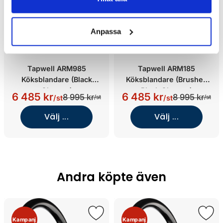
Anpassa
Tapwell ARM985
Tapwell ARM185
Köksblandare (Black
Köksblandare (Brushed
Chrome)
Black Chrome)
6 485 kr
6 485 kr
8 995 kr
8 995 kr
/st
/st
/st
/st
Välj ...
Välj ...
Andra köpte även
Kampanj
Kampanj