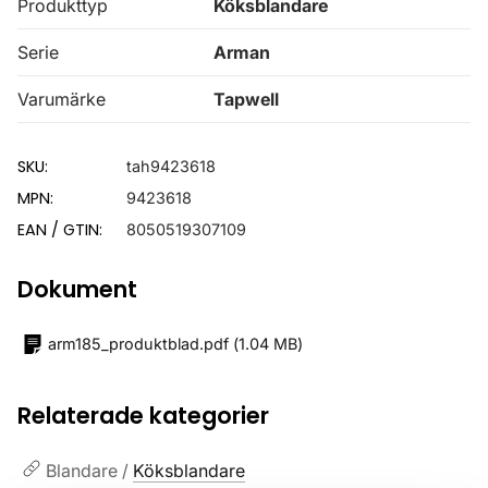
Produkttyp
Köksblandare
Serie
Arman
Varumärke
Tapwell
SKU:
tah9423618
MPN:
9423618
EAN / GTIN:
8050519307109
Dokument
arm185_produktblad.pdf
(
1.04 MB
)
Relaterade kategorier
Blandare /
Köksblandare