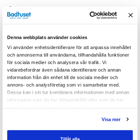
Blandare
Denna webbplats använder cookies
Liknande produkter
Vi använder enhetsidentifierare för att anpassa innehållet
och annonserna till användarna, tillhandahålla funktioner
för sociala medier och analysera vår trafik. Vi
vidarebefordrar även sådana identifierare och annan
Kampanj
Kampanj
information från din enhet till de sociala medier och
annons- och analysföretag som vi samarbetar med.
Dessa kan i sin tur kombinera informationen med annan
information som du har tillhandahållit eller som de har
samlat in när du har använt deras tjänster.
Visa mer
Tillåt alla