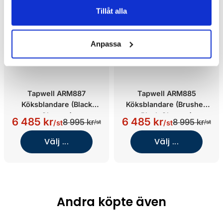
Tillåt alla
Anpassa
Tapwell ARM887
Tapwell ARM885
Köksblandare (Black
Köksblandare (Brushed
Chrome)
Black Chrome)
6 485 kr
6 485 kr
8 995 kr
8 995 kr
/st
/st
/st
/st
Välj ...
Välj ...
Andra köpte även