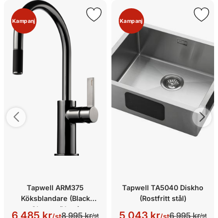
Kampanj
Kampanj
Tapwell ARM375
Tapwell TA5040 Diskho
Köksblandare (Black
(Rostfritt stål)
Chrome/Utan)
6 485 kr
5 043 kr
8 995 kr
6 995 kr
/st
/st
/st
/st