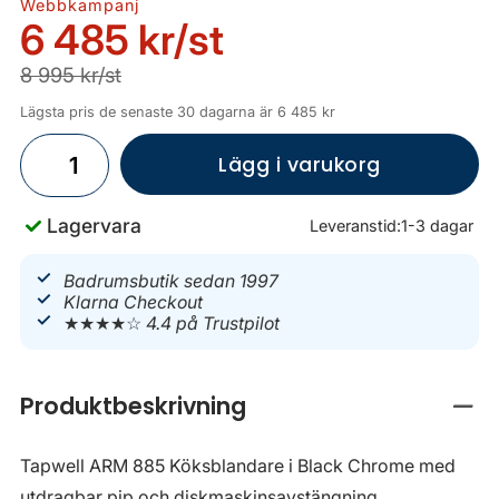
Webbkampanj
6 485 kr
/st
8 995 kr/st
Lägsta pris de senaste 30 dagarna är 6 485 kr
Lägg i varukorg
Lagervara
Leveranstid:
1-3 dagar
Badrumsbutik sedan 1997
Klarna Checkout
★★★★☆
4.4 på Trustpilot
Produktbeskrivning
Stän
Tapwell ARM 885 Köksblandare i Black Chrome med
utdragbar pip och diskmaskinsavstängning.