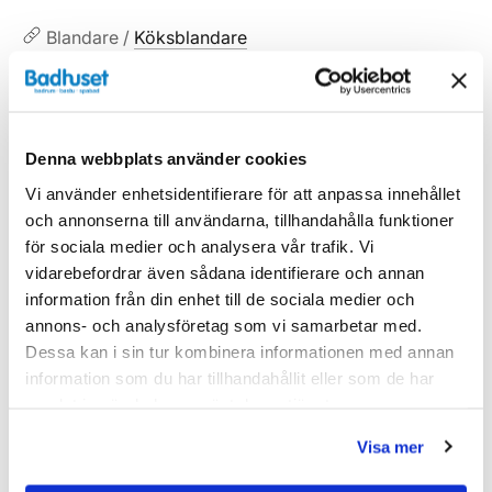
Blandare /
Köksblandare
Blandare
Denna webbplats använder cookies
Vi använder enhetsidentifierare för att anpassa innehållet
och annonserna till användarna, tillhandahålla funktioner
Liknande produkter
för sociala medier och analysera vår trafik. Vi
vidarebefordrar även sådana identifierare och annan
information från din enhet till de sociala medier och
annons- och analysföretag som vi samarbetar med.
Kampanj
Kampanj
Dessa kan i sin tur kombinera informationen med annan
information som du har tillhandahållit eller som de har
samlat in när du har använt deras tjänster.
Visa mer