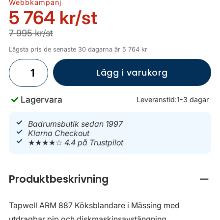
Webbkampanj
5 764 kr
/st
7 995 kr/st
Lägsta pris de senaste 30 dagarna är 5 764 kr
Lägg i varukorg
Lagervara
Leveranstid:
1-3 dagar
Badrumsbutik sedan 1997
Klarna Checkout
★★★★☆
4.4 på Trustpilot
Produktbeskrivning
Stän
Tapwell ARM 887 Köksblandare i Mässing med
utdragbar pip och diskmaskinsavstängning.