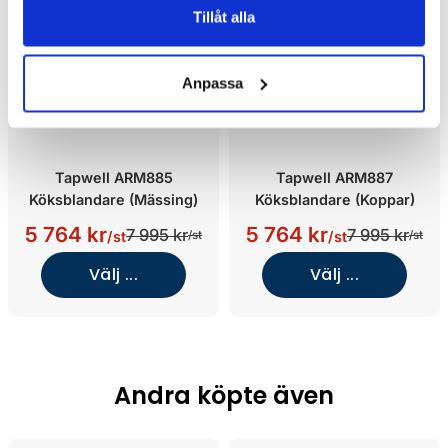
Tillåt alla
Anpassa
Tapwell ARM885
Tapwell ARM887
Köksblandare (Mässing)
Köksblandare (Koppar)
5 764 kr
5 764 kr
7 995 kr
7 995 kr
/st
/st
/st
/st
Välj ...
Välj ...
Andra köpte även