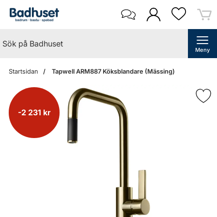
Meny
Startsidan
Tapwell ARM887 Köksblandare (Mässing)
-2 231 kr