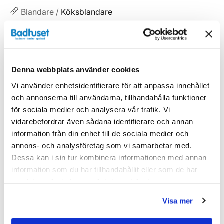
Blandare /
Köksblandare
Blandare
Denna webbplats använder cookies
Vi använder enhetsidentifierare för att anpassa innehållet
Liknande produkter
och annonserna till användarna, tillhandahålla funktioner
för sociala medier och analysera vår trafik. Vi
vidarebefordrar även sådana identifierare och annan
information från din enhet till de sociala medier och
Kampanj
Kampanj
annons- och analysföretag som vi samarbetar med.
Dessa kan i sin tur kombinera informationen med annan
information som du har tillhandahållit eller som de har
samlat in när du har använt deras tjänster.
Visa mer