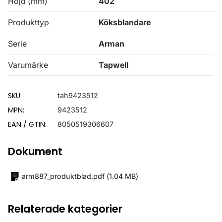
Höjd (mm)
402
Produkttyp
Köksblandare
Serie
Arman
Varumärke
Tapwell
SKU:
tah9423512
MPN:
9423512
EAN / GTIN:
8050519306607
Dokument
arm887_produktblad.pdf
(
1.04 MB
)
Relaterade kategorier