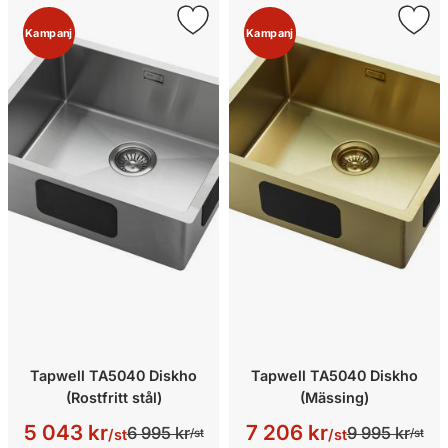
Kampanj
Kampanj
Tapwell TA5040 Diskho
Tapwell TA5040 Diskho
(Rostfritt stål)
(Mässing)
5 043 kr
7 206 kr
6 995 kr
9 995 kr
/st
/st
/st
/st