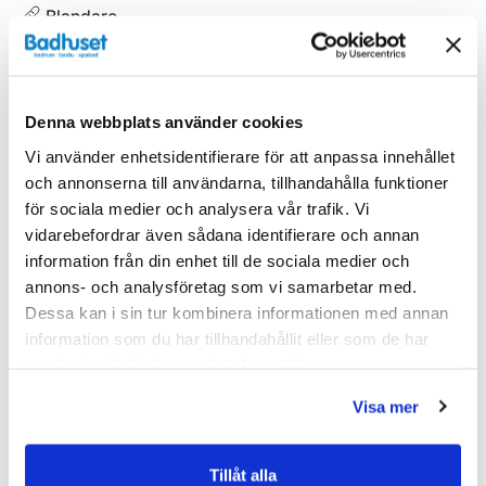
Blandare
Denna webbplats använder cookies
Liknande produkter
Vi använder enhetsidentifierare för att anpassa innehållet
och annonserna till användarna, tillhandahålla funktioner
för sociala medier och analysera vår trafik. Vi
vidarebefordrar även sådana identifierare och annan
Kampanj
Kampanj
information från din enhet till de sociala medier och
annons- och analysföretag som vi samarbetar med.
Dessa kan i sin tur kombinera informationen med annan
information som du har tillhandahållit eller som de har
samlat in när du har använt deras tjänster.
Visa mer
Tillåt alla