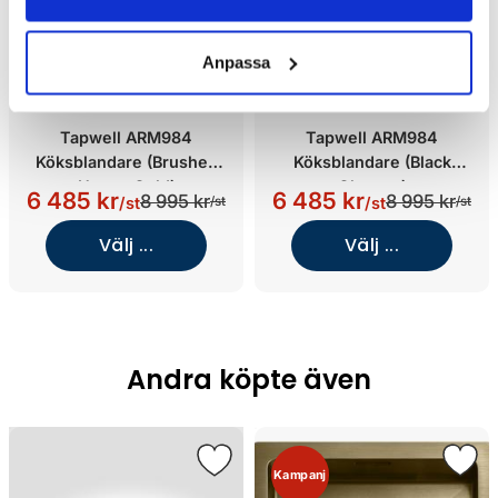
Anpassa
Tapwell ARM984
Tapwell ARM984
Köksblandare (Brushed
Köksblandare (Black
Honey Gold)
Chrome)
6 485 kr
6 485 kr
8 995 kr
8 995 kr
/st
/st
/st
/st
Välj ...
Välj ...
Andra köpte även
Kampanj