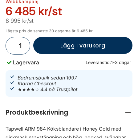
Webbkampanj
6 485 kr
/st
8 995 kr/st
Lägsta pris de senaste 30 dagarna är 6 485 kr
Lägg i varukorg
Lagervara
Leveranstid:
1-3 dagar
Badrumsbutik sedan 1997
Klarna Checkout
★★★★☆
4.4 på Trustpilot
Produktbeskrivning
Stän
Tapwell ARM 984 Köksblandare i Honey Gold med
diskmaskinsavstängning och hög, bockad, svängbar