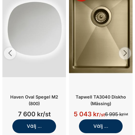
Haven Oval Spegel M2
Tapwell TA3040 Diskho
(800)
(Mässing)
7 600 kr/st
5 043 kr
6 995 kr
/st
/st
Välj ...
Välj ...