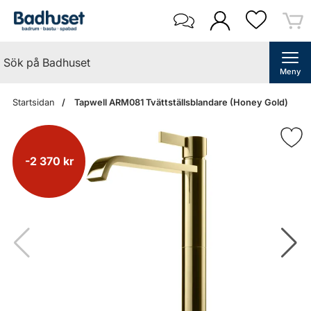
Meny
Startsidan
Tapwell ARM081 Tvättställsblandare (Honey Gold)
-2 370 kr