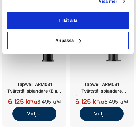
Visa mer
Tillåt alla
Anpassa
Tapwell ARM081
Tapwell ARM081
Tvättställsblandare (Black
Tvättställsblandare
Chrome)
(Brushed Black Chrome)
6 125 kr
6 125 kr
8 495 kr
8 495 kr
/st
/st
/st
/st
Välj ...
Välj ...