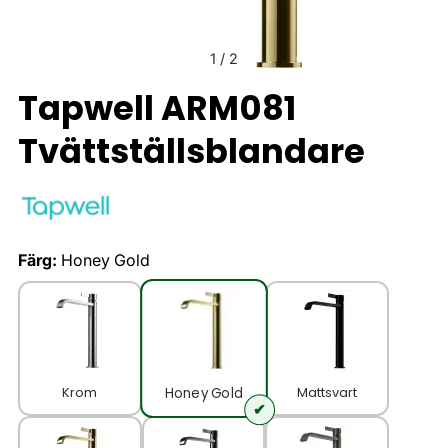
1
/
2
Tapwell ARM081
Tvättställsblandare
Färg:
Honey Gold
Krom
Mattsvart
Honey Gold