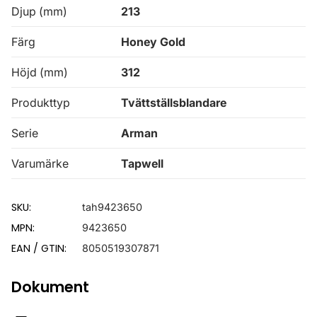
Djup (mm)
213
Färg
Honey Gold
Höjd (mm)
312
Produkttyp
Tvättställsblandare
Serie
Arman
Varumärke
Tapwell
SKU:
tah9423650
MPN:
9423650
EAN / GTIN:
8050519307871
Dokument