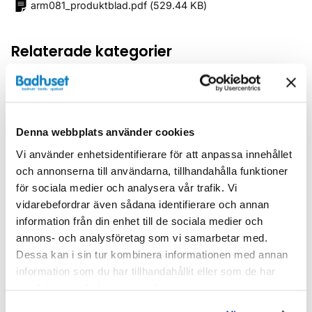
arm081_produktblad.pdf
(
529.44 KB
)
Relaterade kategorier
Blandare /
Tvättställsblandare
Blandare
Denna webbplats använder cookies
Vi använder enhetsidentifierare för att anpassa innehållet
och annonserna till användarna, tillhandahålla funktioner
för sociala medier och analysera vår trafik. Vi
Liknande produkter
vidarebefordrar även sådana identifierare och annan
information från din enhet till de sociala medier och
annons- och analysföretag som vi samarbetar med.
Dessa kan i sin tur kombinera informationen med annan
Kampanj
Kampanj
information som du har tillhandahållit eller som de har
samlat in när du har använt deras tjänster.