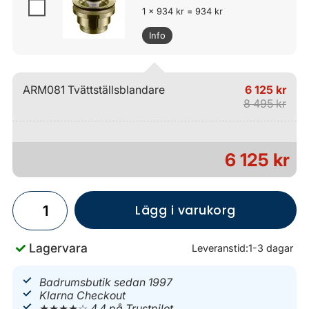
1 x 934 kr = 934 kr
Info
ARM081 Tvättställsblandare
6 125 kr
8 495 kr
6 125 kr
Lägg i varukorg
Lagervara
Leveranstid:
1-3 dagar
Badrumsbutik sedan 1997
Klarna Checkout
★★★★☆
4.4 på Trustpilot