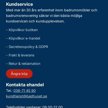
Kundservice
Med mer än 30 års erfarenhet inom badrumsmöbler och
badrumsrenovering säkrar vi den bästa möjliga
kundservicen och kundupplevelsen.
-
Köpvillkor butiken
-
Köpvillkor e-handel
-
Secretesspolicy & GDPR
-
Frakt & leverans
-
Retur & reklamation
Ångra köp
Kontakta ehandel
Tel.:
036-71 45 90
kundtjanst@badhuset.se
Telefontider vardagar: 09.00-12.00