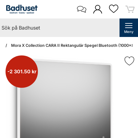
Meny
an
Mora X Collection CARA II Rektangulär Spegel Bluetooth (1000x80
-2 301.50 kr