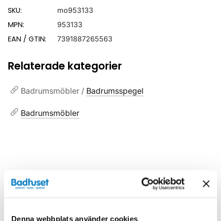
SKU:
mo953133
MPN:
953133
EAN / GTIN:
7391887265563
Relaterade kategorier
Badrumsmöbler /
Badrumsspegel
Badrumsmöbler
Liknande produkter
Denna webbplats använder cookies
Kampanj
Kampanj