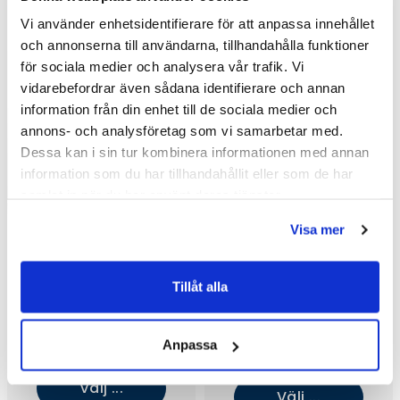
Vi använder enhetsidentifierare för att anpassa innehållet
och annonserna till användarna, tillhandahålla funktioner
för sociala medier och analysera vår trafik. Vi
vidarebefordrar även sådana identifierare och annan
information från din enhet till de sociala medier och
annons- och analysföretag som vi samarbetar med.
Dessa kan i sin tur kombinera informationen med annan
information som du har tillhandahållit eller som de har
samlat in när du har använt deras tjänster.
Visa mer
Tillåt alla
Mora X Collection CARA II
Mora X Collection CARA II
Rektangulär Spegel
Rektangulär Spegel
Bluetooth (1200x800)
Bluetooth (600x800)
6 043 kr
Anpassa
7 770 kr
/st
10 360 kr
/st
/st
8 056,25 kr
/st
Välj ...
Välj ...