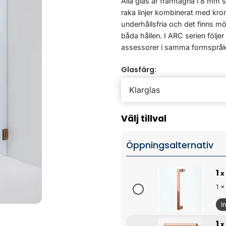
Alla glas är framtagna i 8 mm 
raka linjer kombinerat med kro
underhållsfria och det finns m
båda hållen. I ARC serien följe
assessorer i samma formspråk.
Glasfärg:
Välj tillval
Öppningsalternativ
1
x
1 x
I
1
x