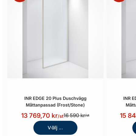
INR EDGE 20 Plus Duschvägg
INR E
Måttanpassad (Frost/Stone)
Mått
13 769,70 kr
15 84
16 590 kr
/st
/st
Välj ...