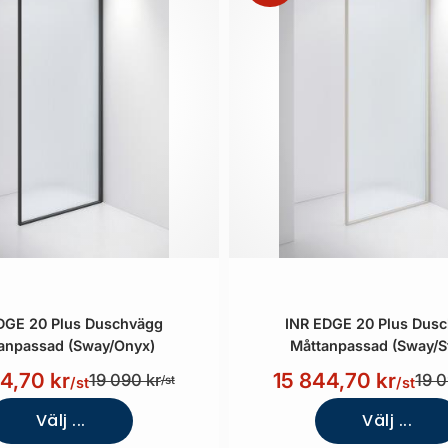
DGE 20 Plus Duschvägg
INR EDGE 20 Plus Dus
anpassad (Sway/Onyx)
Måttanpassad (Sway/S
4,70 kr
15 844,70 kr
19 090 kr
19 0
/st
/st
/st
Välj ...
Välj ...