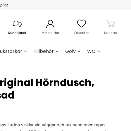
pilot
Kundtjänst
Mina sidor
Favoriter
Kassan
ukstorkar
Tillbehör
Golv
WC
Original Hörndusch,
sad
as i udda vinklar vid väggar och tak samt snedkapas.