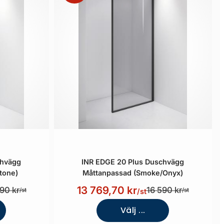
chvägg
INR EDGE 20 Plus Duschvägg
tone)
Måttanpassad (Smoke/Onyx)
13 769,70 kr
90 kr
16 590 kr
/st
/st
/st
Välj ...