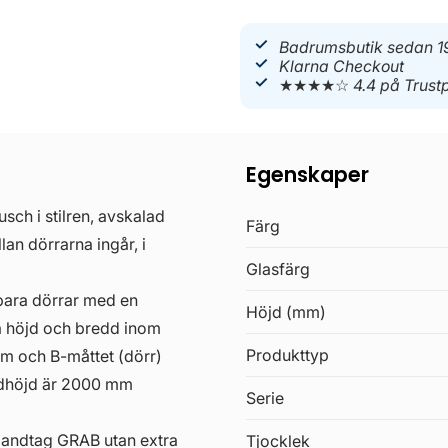
Badrumsbutik sedan 1
Klarna Checkout
★★★★☆
4.4 på Trustp
Egenskaper
sch i stilren, avskalad
Färg
lan dörrarna ingår, i
Glasfärg
bara dörrar med en
Höjd (mm)
 höjd och bredd inom
Produkttyp
mm och B-måttet (dörr)
rdhöjd är 2000 mm
Serie
andtag GRAB utan extra
Tjocklek