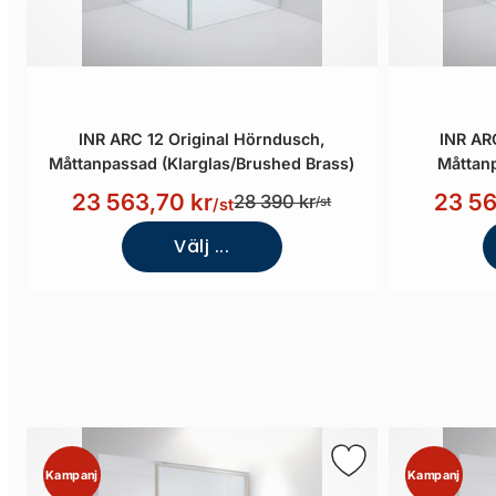
INR ARC 12 Original Hörndusch,
INR AR
Måttanpassad (Klarglas/Brushed Brass)
Måttanp
23 563,70 kr
23 56
28 390 kr
/st
/st
Välj ...
Kampanj
Kampanj