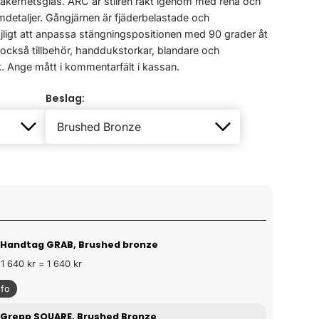
säkerhetsglas. ARC är stilren rakt igenom med rena och
mdetaljer. Gångjärnen är fjäderbelastade och
öjligt att anpassa stängningspositionen med 90 grader åt
r också tillbehör, handdukstorkar, blandare och
 Ange mått i kommentarfält i kassan.
Beslag:
 Handtag GRAB, Brushed bronze
 1 640 kr = 1 640 kr
nfo
 Grepp SQUARE, Brushed Bronze