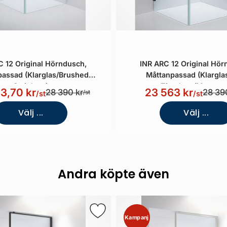
C 12 Original Hörndusch,
INR ARC 12 Original Hör
assad (Klarglas/Brushed
Måttanpassad (Klargl
Stainless)
Timeless/Mattsvar
3,70 kr
23 563 kr
28 390 kr
28 39
/st
/st
/st
Välj ...
Välj ...
Andra köpte även
Kampanj