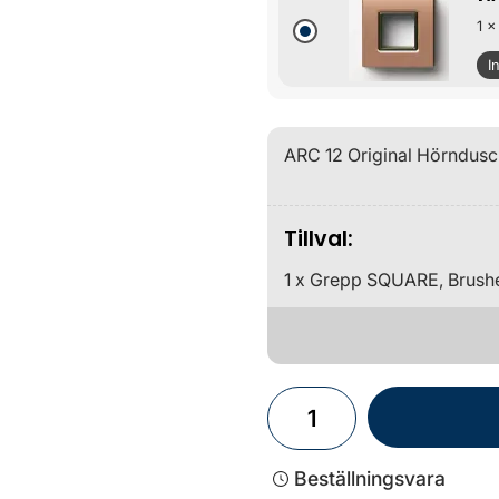
1 x
I
ARC 12 Original Hörndus
Tillval:
1 x Grepp SQUARE, Brush
Beställningsvara