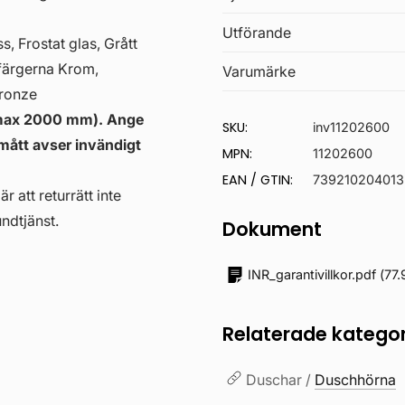
Utförande
, Frostat glas, Grått
sfärgerna Krom,
Varumärke
Bronze
 (max 2000 mm). Ange
SKU:
inv11202600
rmått avser invändigt
MPN:
11202600
EAN / GTIN:
739210204013
r att returrätt inte
ndtjänst.
Dokument
INR_garantivillkor.pdf
(
77.
Relaterade kategor
Duschar /
Duschhörna