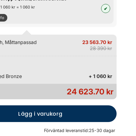
 1 060 kr = 1 060 kr
nfo
ch, Måttanpassad
23 563.70 kr
28 390 kr
ed Bronze
+ 1 060 kr
24 623.70 kr
Lägg i varukorg
Förväntad leveranstid:
25-30 dagar