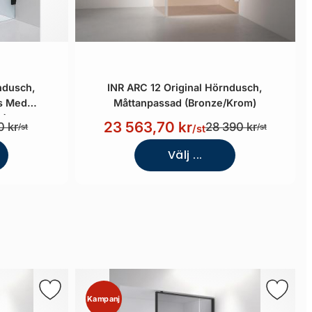
ndusch,
INR ARC 12 Original Hörndusch,
as Med
Måttanpassad (Bronze/Krom)
t)
23 563,70 kr
0 kr
28 390 kr
/st
/st
/st
Välj ...
Kampanj