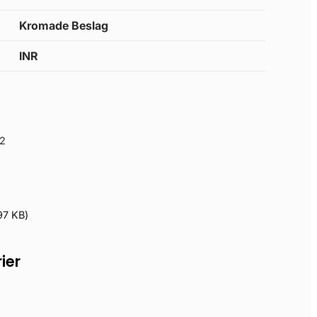
Kromade Beslag
INR
2
97 KB
)
ier