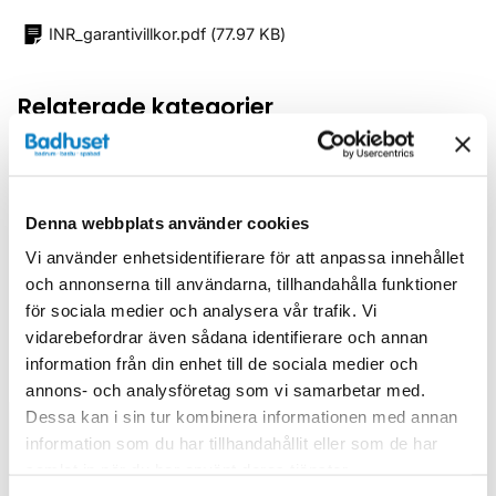
INR_garantivillkor.pdf
(
77.97 KB
)
Relaterade kategorier
Duschar /
Duschhörna
Duschar
Denna webbplats använder cookies
Vi använder enhetsidentifierare för att anpassa innehållet
och annonserna till användarna, tillhandahålla funktioner
för sociala medier och analysera vår trafik. Vi
vidarebefordrar även sådana identifierare och annan
Liknande produkter
information från din enhet till de sociala medier och
annons- och analysföretag som vi samarbetar med.
Dessa kan i sin tur kombinera informationen med annan
information som du har tillhandahållit eller som de har
Kampanj
Kampanj
samlat in när du har använt deras tjänster.