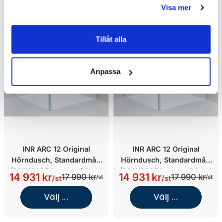
Visa mer
Tillåt alla
Anpassa
INR ARC 12 Original
INR ARC 12 Original
Hörndusch, Standardmått
Hörndusch, Standardmått
(900X900/Mattsvart/Klargl
(800X800/Mattsvart/Klargl
14 931 kr
14 931 kr
17 990 kr
17 990 kr
/st
/st
/st
/st
as)
as)
Välj ...
Välj ...