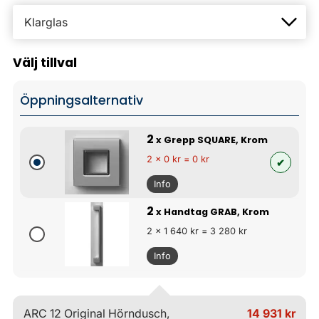
Välj tillval
Öppningsalternativ
2
x Grepp SQUARE, Krom
2 x 0 kr = 0 kr
Info
2
x Handtag GRAB, Krom
2 x 1 640 kr = 3 280 kr
Info
ARC 12 Original Hörndusch,
14 931 kr