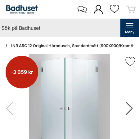
Meny
an
INR ARC 12 Original Hörndusch, Standardmått (900X900/Krom/Klar
-3 059 kr