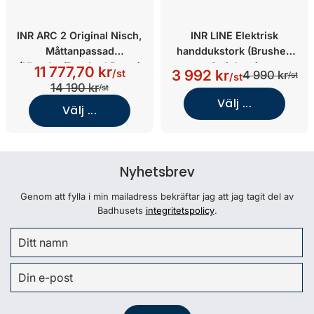
INR ARC 2 Original Nisch,
INR LINE Elektrisk
Måttanpassad
handdukstork (Brushed
(Klarglas/Brushed Brass)
Stainless)
11 777,70 kr
3 992 kr
/st
4 990 kr
/st
/st
14 190 kr
/st
Välj ...
Välj ...
Nyhetsbrev
Genom att fylla i min mailadress bekräftar jag att jag tagit del av
Badhusets
integritetspolicy
.