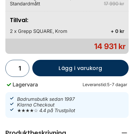
Standardmått
17 990 kr
Tillval:
2 x Grepp SQUARE, Krom
+ 0 kr
14 931 kr
Lägg i varukorg
Lagervara
Leveranstid:
5-7 dagar
Badrumsbutik sedan 1997
Klarna Checkout
★★★★☆
4.4 på Trustpilot
Produktbeskrivning
Stän