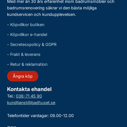
Med mer än 30 års erfarenhet inom badrumsmöbler och
badrumsrenovering säkrar vi den bästa möjliga
kundservicen och kundupplevelsen.
-
Köpvillkor butiken
-
Köpvillkor e-handel
-
Secretesspolicy & GDPR
-
Frakt & leverans
-
Retur & reklamation
Ångra köp
Kontakta ehandel
Tel.:
036-71 45 90
kundtjanst@badhuset.se
Telefontider vardagar: 09.00-12.00