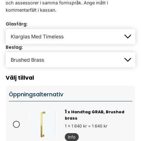
och assessorer i samma formspråk. Ange mått i
kommentarfält i kassan.
Glasfärg:
Beslag:
Välj tillval
Öppningsalternativ
1
x Handtag GRAB, Brushed
brass
1 x 1 640 kr = 1 640 kr
Info