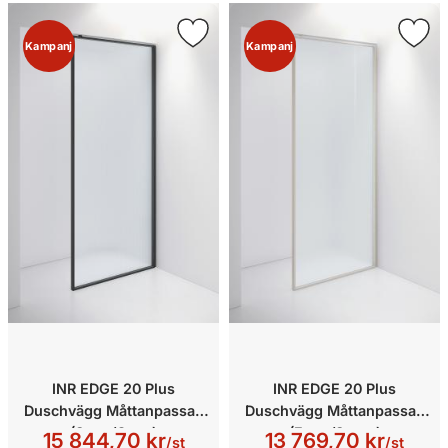
Kampanj
Kampanj
INR EDGE 20 Plus
INR EDGE 20 Plus
Duschvägg Måttanpassad
Duschvägg Måttanpassad
(Sway/Onyx)
(Frost/Stone)
15 844,70 kr
13 769,70 kr
/st
/st