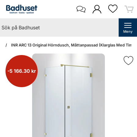
Meny
an
INR ARC 13 Original Hörndusch, Måttanpassad (Klarglas Med Timel
-5 166.30 kr