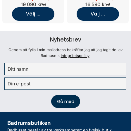
19 090 kr
16 590 kr
/st
/st
Välj ...
Välj ...
Nyhetsbrev
Genom att fylla i min mailadress bekräftar jag att jag tagit del av
Badhusets
integritetspolicy
.
Badrumsbutiken
Badhuset består av tre verksamheter: en fysisk butik,