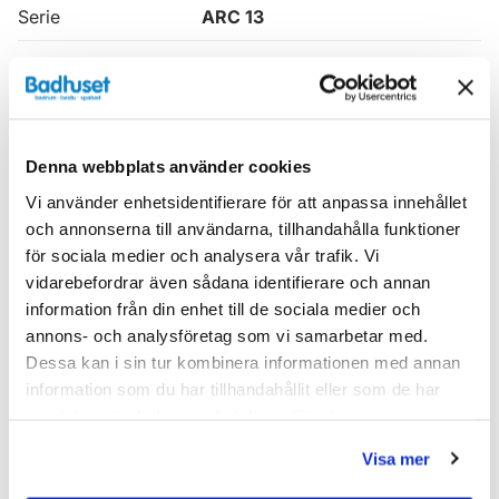
Serie
ARC 13
Tjocklek
8
Utförande
Kromade Beslag
Varumärke
INR
Denna webbplats använder cookies
Vi använder enhetsidentifierare för att anpassa innehållet
SKU:
och annonserna till användarna, tillhandahålla funktioner
inv11311800
för sociala medier och analysera vår trafik. Vi
MPN:
11311800
vidarebefordrar även sådana identifierare och annan
EAN / GTIN:
7392102040477
information från din enhet till de sociala medier och
annons- och analysföretag som vi samarbetar med.
Dokument
Dessa kan i sin tur kombinera informationen med annan
information som du har tillhandahållit eller som de har
INR_garantivillkor.pdf
(
77.97 KB
)
samlat in när du har använt deras tjänster.
Visa mer
Relaterade kategorier