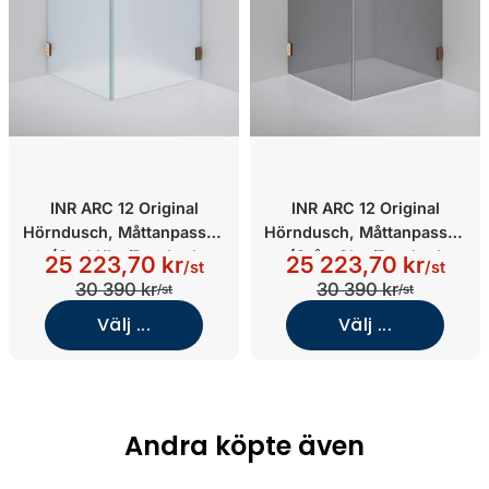
INR ARC 12 Original
INR ARC 12 Original
Hörndusch, Måttanpassad
Hörndusch, Måttanpassad
(Opal Klar/Brushed
(Grått Glas/Brushed
25 223,70 kr
25 223,70 kr
/st
/st
Bronze)
Bronze)
30 390 kr
30 390 kr
/st
/st
Välj ...
Välj ...
Andra köpte även