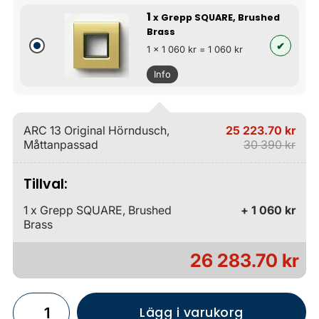
1
x Grepp SQUARE, Brushed
Brass
1 x 1 060 kr = 1 060 kr
Info
ARC 13 Original Hörndusch,
25 223.70 kr
Måttanpassad
30 390 kr
Tillval:
1 x Grepp SQUARE, Brushed
+ 1 060 kr
Brass
26 283.70 kr
Lägg i varukorg