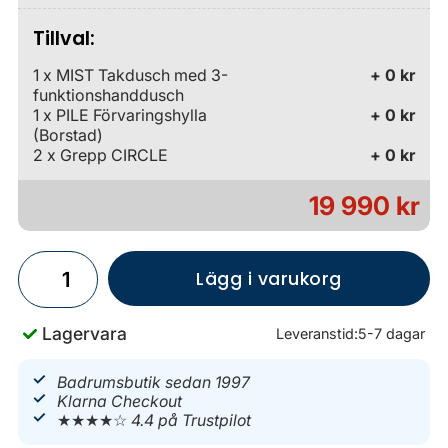
Tillval:
1 x MIST Takdusch med 3-
+ 0 kr
funktionshanddusch
1 x PILE Förvaringshylla
+ 0 kr
(Borstad)
2 x Grepp CIRCLE
+ 0 kr
19 990 kr
Lägg i varukorg
Lagervara
Leveranstid:
5-7 dagar
Badrumsbutik sedan 1997
Klarna Checkout
★★★★☆
4.4 på Trustpilot