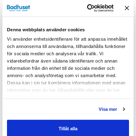
funktionshanddusch eller en rakare modell. Modellen
med rak handdusch, alltså mikrofonmodellen, finns i
följande olika färger på slangen: Krom/Krom, Krom/Vit
och Krom/Svart.
Denna webbplats använder cookies
Egenskaper
Vi använder enhetsidentifierare för att anpassa innehållet
och annonserna till användarna, tillhandahålla funktioner
för sociala medier och analysera vår trafik. Vi
Bredd (mm)
1000
vidarebefordrar även sådana identifierare och annan
Djup (mm)
1000
information från din enhet till de sociala medier och
annons- och analysföretag som vi samarbetar med.
Glasfärg
Klarglas
Dessa kan i sin tur kombinera informationen med annan
information som du har tillhandahållit eller som de har
Höjd (mm)
2000
samlat in när du har använt deras tjänster.
Produkttyp
Duschpaket
Visa mer
Serie
Linc
Tillåt alla
Tjocklek
6