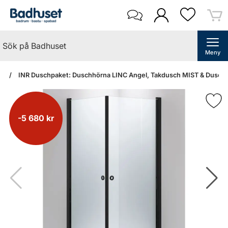
Meny
an
INR Duschpaket: Duschhörna LINC Angel, Takdusch MIST & Duschfö
-5 680 kr