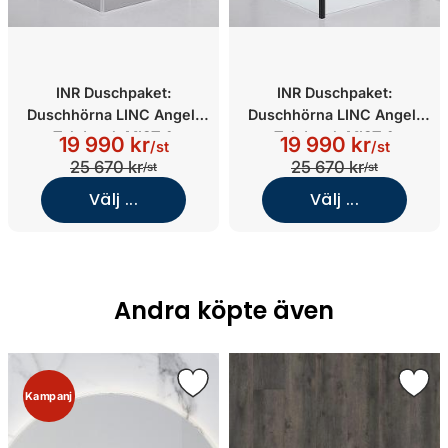
INR Duschpaket:
INR Duschpaket:
Duschhörna LINC Angel,
Duschhörna LINC Angel,
Takdusch MIST &
Takdusch MIST &
19 990 kr
19 990 kr
/st
/st
Duschförvaring PILE
Duschförvaring PILE
25 670 kr
25 670 kr
/st
/st
(900x1000/Grått
(1000x1000/Frostat
Välj ...
Välj ...
glas/Blankpolerad)
glas/Mattsvart)
Andra köpte även
Kampanj