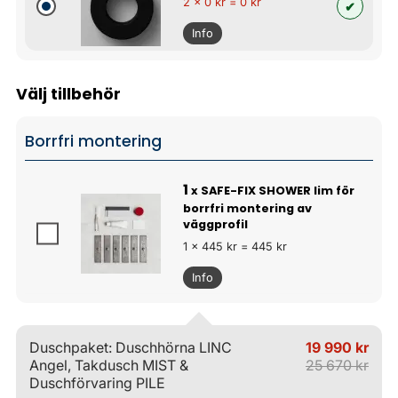
2 x 0 kr = 0 kr
Info
Välj tillbehör
Borrfri montering
1
x SAFE-FIX SHOWER lim för
borrfri montering av
väggprofil
1 x 445 kr = 445 kr
Info
Duschpaket: Duschhörna LINC
19 990 kr
Angel, Takdusch MIST &
25 670 kr
Duschförvaring PILE