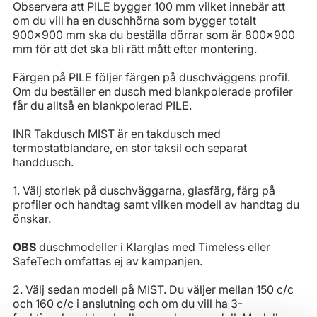
Observera att PILE bygger 100 mm vilket innebär att
om du vill ha en duschhörna som bygger totalt
900x900 mm ska du beställa dörrar som är 800x900
mm för att det ska bli rätt mått efter montering.
Färgen på PILE följer färgen på duschväggens profil.
Om du beställer en dusch med blankpolerade profiler
får du alltså en blankpolerad PILE.
INR Takdusch MIST är en takdusch med
termostatblandare, en stor taksil och separat
handdusch.
1. Välj storlek på duschväggarna, glasfärg, färg på
profiler och handtag samt vilken modell av handtag du
önskar.
OBS
duschmodeller i Klarglas med Timeless eller
SafeTech omfattas ej av kampanjen.
2. Välj sedan modell på MIST. Du väljer mellan 150 c/c
och 160 c/c i anslutning och om du vill ha 3-