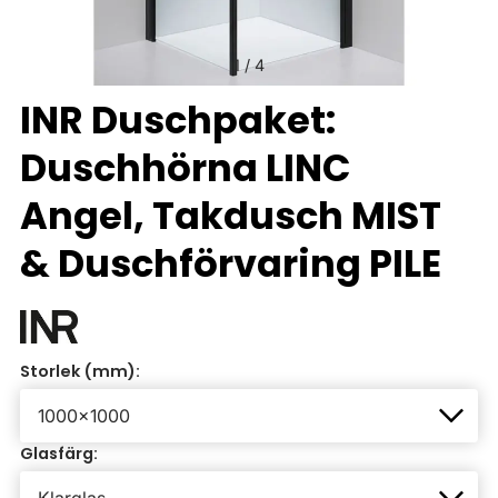
1
/
4
INR Duschpaket:
Duschhörna LINC
Angel, Takdusch MIST
& Duschförvaring PILE
Storlek (mm):
Glasfärg: