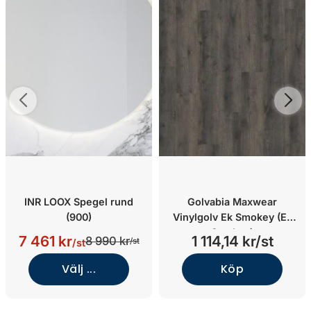
INR LOOX Spegel rund
Golvabia Maxwear
(900)
Vinylgolv Ek Smokey (Ek
Smokey)
7 461 kr
1 114,14 kr/st
8 990 kr
/st
/st
Välj ...
Köp