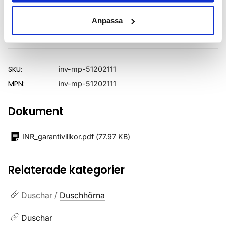
Utförande
Mattsvarta profiler
Anpassa
Varumärke
INR
SKU:
inv-mp-51202111
MPN:
inv-mp-51202111
Dokument
INR_garantivillkor.pdf
(
77.97 KB
)
Relaterade kategorier
Duschar /
Duschhörna
Duschar