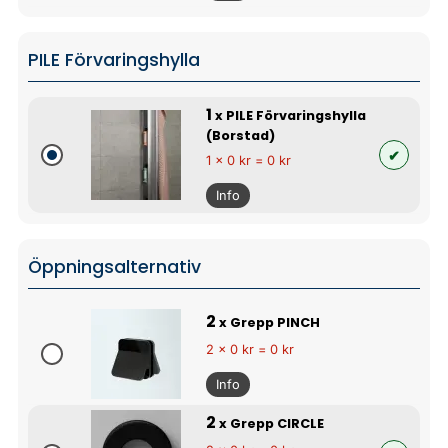
PILE Förvaringshylla
1
x PILE Förvaringshylla
(Borstad)
1 x 0 kr = 0 kr
Info
Öppningsalternativ
2
x Grepp PINCH
2 x 0 kr = 0 kr
Info
2
x Grepp CIRCLE