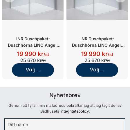
INR Duschpaket:
INR Duschpaket:
Duschhörna LINC Angel,
Duschhörna LINC Angel,
Takdusch MIST &
Takdusch MIST &
19 990 kr
19 990 kr
/st
/st
Duschförvaring PILE
Duschförvaring PILE
25 670 kr
25 670 kr
/st
/st
(800x800/Klarglas/Mattbor
(700x700/Klarglas/Mattbor
Välj ...
Välj ...
stad)
stad)
Nyhetsbrev
Genom att fylla i min mailadress bekräftar jag att jag tagit del av
Badhusets
integritetspolicy
.