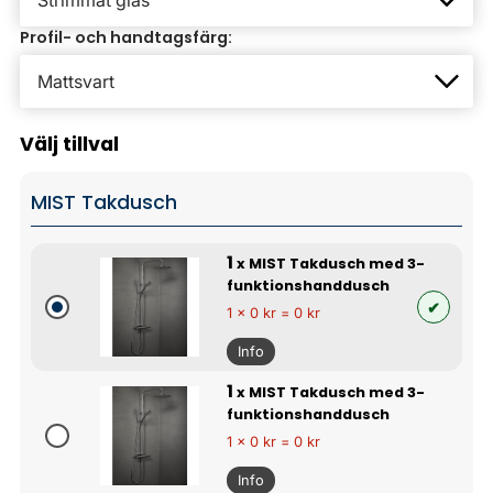
Profil- och handtagsfärg:
Välj tillval
MIST Takdusch
1
x MIST Takdusch med 3-
funktionshanddusch
1 x 0 kr = 0 kr
Info
1
x MIST Takdusch med 3-
funktionshanddusch
1 x 0 kr = 0 kr
Info