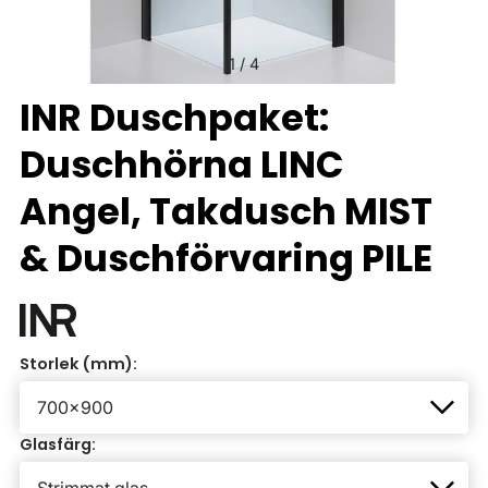
1
/
4
INR Duschpaket:
Duschhörna LINC
Angel, Takdusch MIST
& Duschförvaring PILE
Storlek (mm):
Glasfärg: