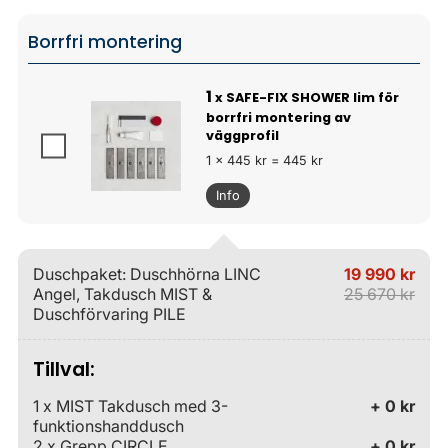
Borrfri montering
1
x SAFE-FIX SHOWER lim för
borrfri montering av
väggprofil
1 x 445 kr = 445 kr
Info
Duschpaket: Duschhörna LINC
19 990 kr
Angel, Takdusch MIST &
25 670 kr
Duschförvaring PILE
Tillval:
1 x MIST Takdusch med 3-
+ 0 kr
funktionshanddusch
2 x Grepp CIRCLE
+ 0 kr