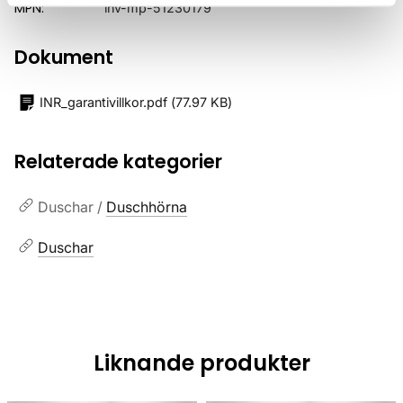
MPN:
inv-mp-51230179
Dokument
INR_garantivillkor.pdf
(
77.97 KB
)
Relaterade kategorier
Duschar /
Duschhörna
Duschar
Liknande produkter