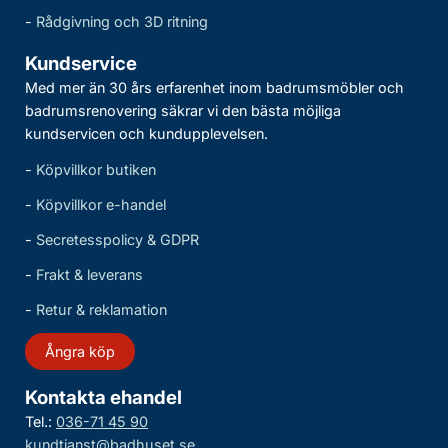
-
Rådgivning och 3D ritning
Kundservice
Med mer än 30 års erfarenhet inom badrumsmöbler och
badrumsrenovering säkrar vi den bästa möjliga
kundservicen och kundupplevelsen.
-
Köpvillkor butiken
-
Köpvillkor e-handel
-
Secretesspolicy & GDPR
-
Frakt & leverans
-
Retur & reklamation
Ångra köp
Kontakta ehandel
Tel.:
036-71 45 90
kundtjanst@badhuset.se