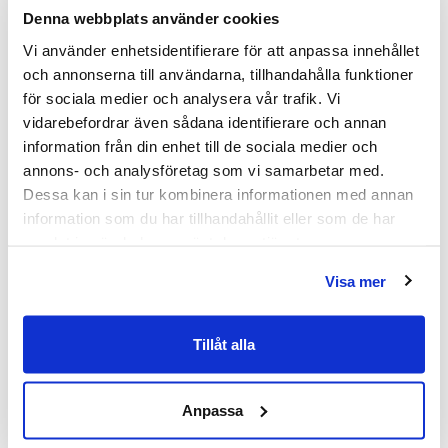
Denna webbplats använder cookies
Bredd (mm)
700
Vi använder enhetsidentifierare för att anpassa innehållet
Djup (mm)
900
och annonserna till användarna, tillhandahålla funktioner
för sociala medier och analysera vår trafik. Vi
Glasfärg
Mönstrat glas
vidarebefordrar även sådana identifierare och annan
information från din enhet till de sociala medier och
Höjd (mm)
2000
annons- och analysföretag som vi samarbetar med.
Produkttyp
Duschpaket
Dessa kan i sin tur kombinera informationen med annan
information som du har tillhandahållit eller som de har
Serie
Linc
samlat in när du har använt deras tjänster.
Tjocklek
6
Visa mer
Utförande
Mattsvarta profiler
Tillåt alla
Varumärke
INR
Anpassa
SKU:
inv-mp-51230179