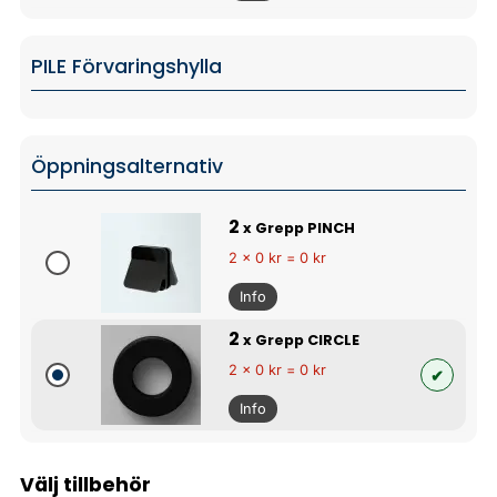
PILE Förvaringshylla
Öppningsalternativ
2
x Grepp PINCH
2 x 0 kr = 0 kr
Info
2
x Grepp CIRCLE
2 x 0 kr = 0 kr
Info
Välj tillbehör