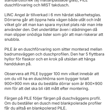
duschförvaring och MIST takdusch.
LINC Angel är tillverkad i 6 mm härdat säkerhetsglas.
Dörrarna går att öppna hela vägen både utåt och inåt
vilket gör att man kan spara mycket plats när man inte
använder den. Det underlättar även i städningen då
man slipper onödiga lister som gör att man riskerar att
snubbla.
PILE är en duschförvaring som sitter monterad mellan
badrumsväggen och duschprofilen. Den har 5 flyttbara
hyllor för flaskor och en krok på utsidan att hänga
handduken på.
Observera att PILE bygger 100 mm vilket innebär att
om du vill ha en duschhörna som bygger totalt
900x900 mm ska du beställa dörrar som är 800x900
mm för att det ska bli rätt mått efter montering.
Färgen på PILE följer färgen på duschväggens profil.
Om du beställer en dusch med blankpolerade profiler
får du alltså en blankpolerad PILE.