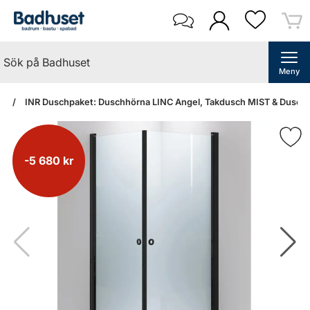
Meny
an
INR Duschpaket: Duschhörna LINC Angel, Takdusch MIST & Duschfö
-5 680 kr