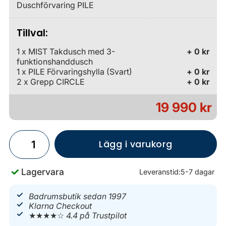
Duschförvaring PILE
Tillval:
1 x MIST Takdusch med 3-
+ 0 kr
funktionshanddusch
1 x PILE Förvaringshylla (Svart)
+ 0 kr
2 x Grepp CIRCLE
+ 0 kr
19 990 kr
Lägg i varukorg
Lagervara
Leveranstid:
5-7 dagar
Badrumsbutik sedan 1997
Klarna Checkout
★★★★☆
4.4 på Trustpilot