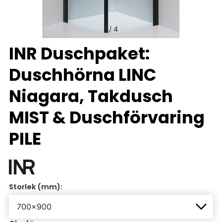
1
/
4
INR Duschpaket:
Duschhörna LINC
Niagara, Takdusch
MIST & Duschförvaring
PILE
Storlek (mm):