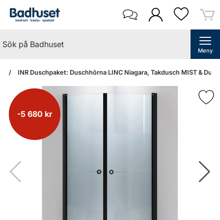
Meny
an
INR Duschpaket: Duschhörna LINC Niagara, Takdusch MIST & Dusch
-5 680 kr