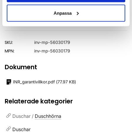
Utförande
Mattsvarta profiler
Anpassa
Varumärke
INR
SKU:
inv-mp-56030179
MPN:
inv-mp-56030179
Dokument
INR_garantivillkor.pdf
(
77.97 KB
)
Relaterade kategorier
Duschar /
Duschhörna
Duschar