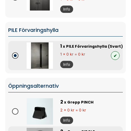
Info
PILE Förvaringshylla
1
x PILE Förvaringshylla (Svart)
1 x 0 kr = 0 kr
Info
Öppningsalternativ
2
x Grepp PINCH
2 x 0 kr = 0 kr
Info