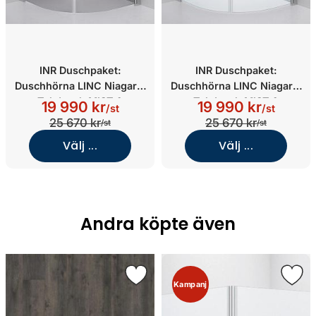
INR Duschpaket:
INR Duschpaket:
Duschhörna LINC Niagara,
Duschhörna LINC Niagara,
Takdusch MIST &
Takdusch MIST &
19 990 kr
19 990 kr
/st
/st
Duschförvaring PILE
Duschförvaring PILE
25 670 kr
25 670 kr
/st
/st
(800x1000/Grått
(800x800/Klarglas/Blankp
Välj ...
Välj ...
glas/Blankpolerad)
olerad)
Andra köpte även
Kampanj