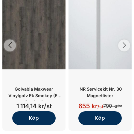
Golvabia Maxwear
INR Servicekit Nr. 30
Vinylgolv Ek Smokey (Ek
Magnetlister
Smokey)
1 114,14 kr/st
655 kr
790 kr
/st
/st
Köp
Köp