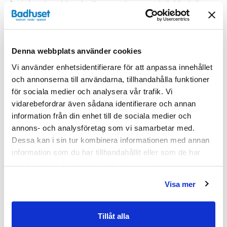
funktionshanddusch eller en rakare modell. Modellen
med rak handdusch, alltså mikrofonmodellen, finns i
följande olika färger på slangen: Krom/Krom, Krom/Vit
och Krom/Svart.
Denna webbplats använder cookies
Egenskaper
Vi använder enhetsidentifierare för att anpassa innehållet
och annonserna till användarna, tillhandahålla funktioner
för sociala medier och analysera vår trafik. Vi
Bredd (mm)
700
vidarebefordrar även sådana identifierare och annan
Djup (mm)
900
information från din enhet till de sociala medier och
annons- och analysföretag som vi samarbetar med.
Glasfärg
Mönstrat glas
Dessa kan i sin tur kombinera informationen med annan
information som du har tillhandahållit eller som de har
Höjd (mm)
2000
samlat in när du har använt deras tjänster.
Produkttyp
Duschpaket
Visa mer
Serie
Linc
Tillåt alla
Tjocklek
6