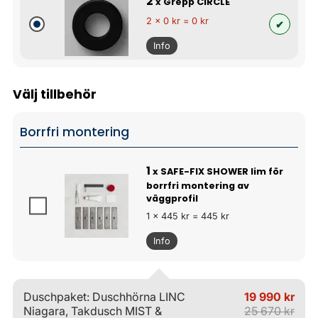
2
x Grepp CIRCLE
2 x 0 kr = 0 kr
Info
Välj tillbehör
Borrfri montering
1
x SAFE-FIX SHOWER lim för
borrfri montering av
väggprofil
1 x 445 kr = 445 kr
Info
Duschpaket: Duschhörna LINC
19 990 kr
Niagara, Takdusch MIST &
25 670 kr