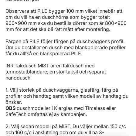
Observera att PILE bygger 100 mm vilket innebär att
om du vill ha en duschhörna som bygger totalt
900x900 mm ska du beställa dörrar som är 800x900
mm för att det ska bli rätt mått efter montering.
Färgen på PILE följer färgen på duschväggens profil.
Om du beställer en dusch med blankpolerade profiler
får du alltså en blankpolerad PILE.
INR Takdusch MIST är en takdusch med
termostatblandare, en stor taksil och separat
handdusch.
1. Välj storlek på duschväggarna, glasfärg, färg på
profiler och handtag samt vilken modell av handtag du
önskar.
OBS
duschmodeller i Klarglas med Timeless eller
SafeTech omfattas ej av kampanjen.
2. Välj sedan modell på MIST. Du väljer mellan 150 c/c
och 160 c/c i anslutning och om du vill ha 3-