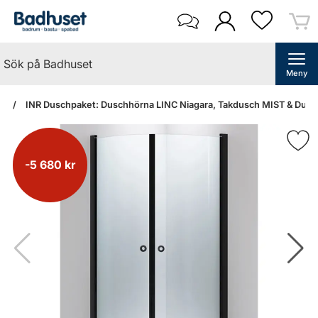
Meny
an
INR Duschpaket: Duschhörna LINC Niagara, Takdusch MIST & Dusch
-5 680 kr