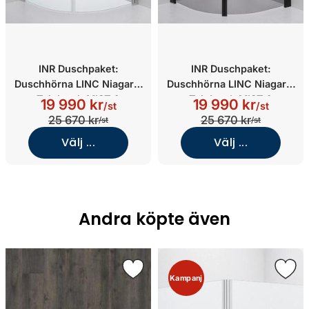
INR Duschpaket:
INR Duschpaket:
Duschhörna LINC Niagara,
Duschhörna LINC Niagara,
Takdusch MIST &
Takdusch MIST &
19 990 kr
19 990 kr
/st
/st
Duschförvaring PILE
Duschförvaring PILE
25 670 kr
25 670 kr
/st
/st
(800x800/Klarglas/Blankp
(900x1000/Grått
Välj ...
Välj ...
olerad)
glas/Mattsvart)
Andra köpte även
Kampanj