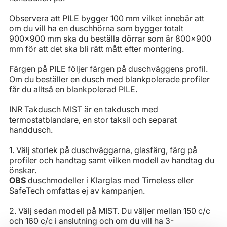
Observera att PILE bygger 100 mm vilket innebär att
om du vill ha en duschhörna som bygger totalt
900x900 mm ska du beställa dörrar som är 800x900
mm för att det ska bli rätt mått efter montering.
Färgen på PILE följer färgen på duschväggens profil.
Om du beställer en dusch med blankpolerade profiler
får du alltså en blankpolerad PILE.
INR Takdusch MIST är en takdusch med
termostatblandare, en stor taksil och separat
handdusch.
1. Välj storlek på duschväggarna, glasfärg, färg på
profiler och handtag samt vilken modell av handtag du
önskar.
OBS
duschmodeller i Klarglas med Timeless eller
SafeTech omfattas ej av kampanjen.
2. Välj sedan modell på MIST. Du väljer mellan 150 c/c
och 160 c/c i anslutning och om du vill ha 3-