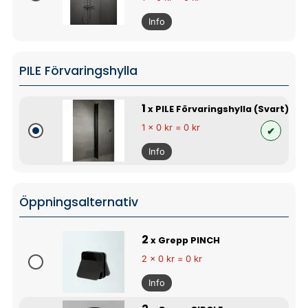
Info
PILE Förvaringshylla
1
x PILE Förvaringshylla (Svart)
1 x 0 kr = 0 kr
Info
Öppningsalternativ
2
x Grepp PINCH
2 x 0 kr = 0 kr
Info