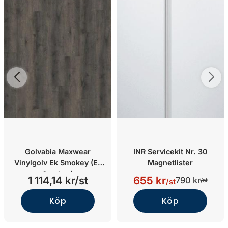
Golvabia Maxwear
INR Servicekit Nr. 30
Vinylgolv Ek Smokey (Ek
Magnetlister
Smokey)
1 114,14 kr/st
655 kr
790 kr
/st
/st
Köp
Köp