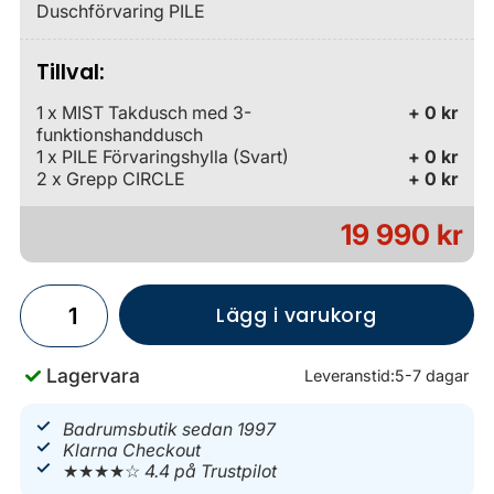
Duschförvaring PILE
Tillval:
1 x MIST Takdusch med 3-
+ 0 kr
funktionshanddusch
1 x PILE Förvaringshylla (Svart)
+ 0 kr
2 x Grepp CIRCLE
+ 0 kr
19 990 kr
Lägg i varukorg
Lagervara
Leveranstid:
5-7 dagar
Badrumsbutik sedan 1997
Klarna Checkout
★★★★☆
4.4 på Trustpilot