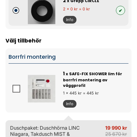
2
x Grepp CIRCLE
2 x 0 kr = 0 kr
Info
Välj tillbehör
Borrfri montering
1
x SAFE-FIX SHOWER lim för
borrfri montering av
väggprofil
1 x 445 kr = 445 kr
Info
Duschpaket: Duschhörna LINC
19 990 kr
Niagara, Takdusch MIST &
25 670 kr