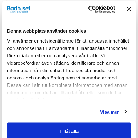
funktionshanddusch eller en rakare modell. Modellen
med rak handdusch, alltså mikrofonmodellen, finns i
följande olika färger på slangen: Krom/Krom, Krom/Vit
och Krom/Svart.
Denna webbplats använder cookies
Egenskaper
Vi använder enhetsidentifierare för att anpassa innehållet
och annonserna till användarna, tillhandahålla funktioner
för sociala medier och analysera vår trafik. Vi
Bredd (mm)
800
vidarebefordrar även sådana identifierare och annan
Djup (mm)
800
information från din enhet till de sociala medier och
annons- och analysföretag som vi samarbetar med.
Glasfärg
Klarglas
Dessa kan i sin tur kombinera informationen med annan
information som du har tillhandahållit eller som de har
Höjd (mm)
2000
samlat in när du har använt deras tjänster.
Produkttyp
Duschpaket
Visa mer
Serie
Linc
Tillåt alla
Tjocklek
6