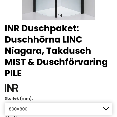
1
/
4
INR Duschpaket:
Duschhörna LINC
Niagara, Takdusch
MIST & Duschförvaring
PILE
Storlek (mm):