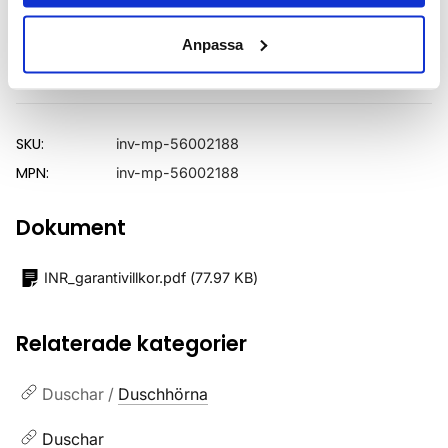
Utförande
Mattsvarta profiler
Anpassa
Varumärke
INR
SKU:
inv-mp-56002188
MPN:
inv-mp-56002188
Dokument
INR_garantivillkor.pdf
(
77.97 KB
)
Relaterade kategorier
Duschar /
Duschhörna
Duschar