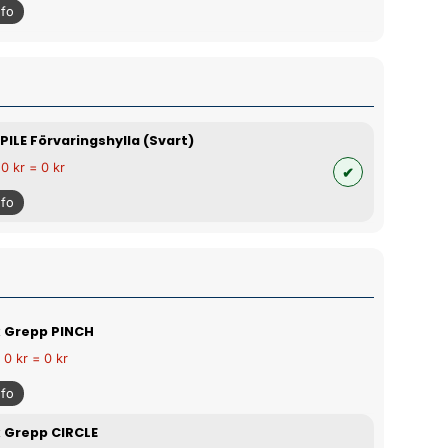
nfo
PILE Förvaringshylla (Svart)
 0 kr = 0 kr
nfo
 Grepp PINCH
 0 kr = 0 kr
nfo
 Grepp CIRCLE