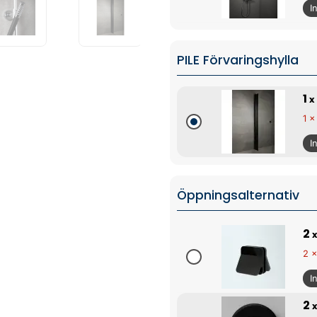
I
PILE Förvaringshylla
1
x 
1 x
I
Öppningsalternativ
2
x
2 x
I
2
x