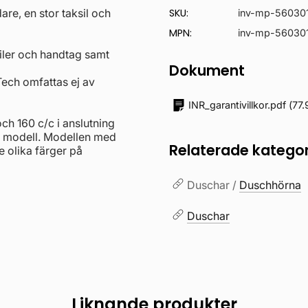
e, en stor taksil och
SKU:
inv-mp-56030
MPN:
inv-mp-56030
filer och handtag samt
Dokument
Tech omfattas ej av
INR_garantivillkor.pdf
(
77.
ch 160 c/c i anslutning
e modell. Modellen med
Relaterade kategor
e olika färger på
Duschar /
Duschhörna
Duschar
Liknande produkter