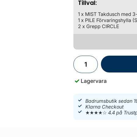
Tillval:
1 x MIST Takdusch med 3
1 x PILE Förvaringshylla (
2 x Grepp CIRCLE
Lagervara
Badrumsbutik sedan 1
Klarna Checkout
★★★★☆
4.4 på Trustp