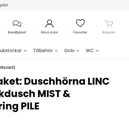
pilot
Kundtjänst
Mina sidor
Favoriter
Kassan
ukstorkar
Tillbehör
Golv
WC
tsvart)
aket: Duschhörna LINC
kdusch MIST &
ing PILE