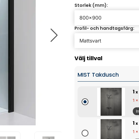
Storlek (mm):
Profil- och handtagsfärg:
Välj tillval
MIST Takdusch
1
x
1 x
I
1
x
1 x