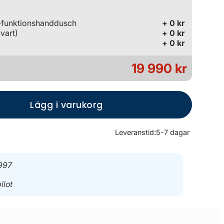
-funktionshanddusch
+ 0 kr
Svart)
+ 0 kr
+ 0 kr
19 990 kr
Lägg i varukorg
Leveranstid:
5-7 dagar
997
ilot