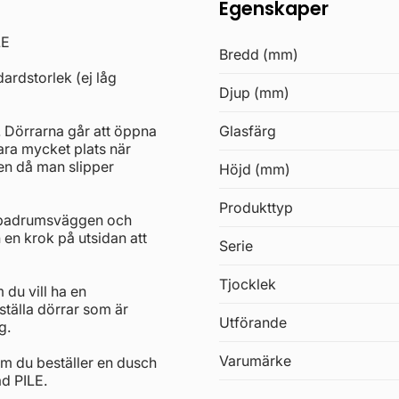
Egenskaper
LE
Bredd (mm)
ardstorlek (ej låg
Djup (mm)
. Dörrarna går att öppna
Glasfärg
ara mycket plats när
en då man slipper
Höjd (mm)
Produkttyp
n badrumsväggen och
h en krok på utsidan att
Serie
Tjocklek
 du vill ha en
älla dörrar som är
Utförande
g.
Varumärke
Om du beställer en dusch
ad PILE.