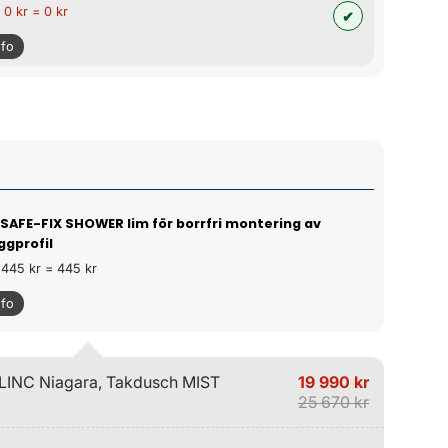
 0 kr = 0 kr
nfo
 SAFE-FIX SHOWER lim för borrfri montering av
ggprofil
 445 kr = 445 kr
nfo
LINC Niagara, Takdusch MIST
19 990 kr
25 670 kr