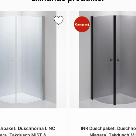
Kampanj
chpaket: Duschhörna LINC
INR Duschpaket: Duschhö
ara, Takdusch MIST &
Niagara, Takdusch M