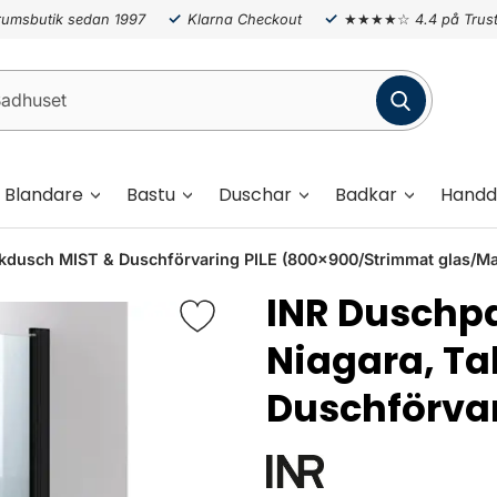
umsbutik sedan 1997
Klarna Checkout
★★★★☆
4.4 på Trust
Blandare
Bastu
Duschar
Badkar
Handd
kdusch MIST & Duschförvaring PILE (800x900/Strimmat glas/Mat
INR Duschp
Niagara, Ta
Duschförvar