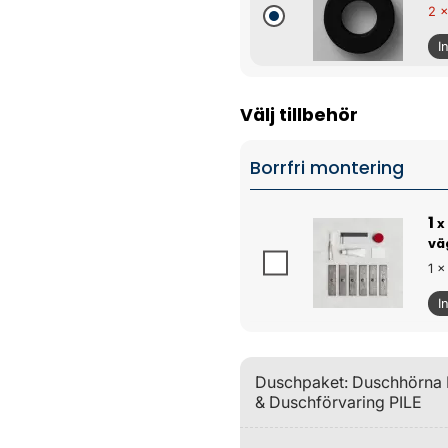
2 x
I
Välj tillbehör
Borrfri montering
1
x
vä
1 x
I
Duschpaket: Duschhörna 
& Duschförvaring PILE