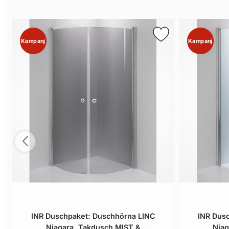
Kampanj
Kampanj
INR Duschpaket: Duschhörna LINC
INR Dus
Niagara, Takdusch MIST &
Niag