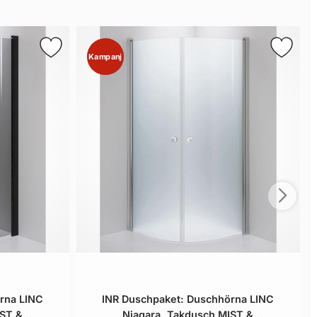
Kampanj
rna LINC
INR Duschpaket: Duschhörna LINC
IST &
Niagara, Takdusch MIST &