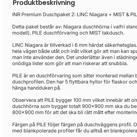
Produktbeskrivning
INR Premium Duschpaket 2: LINC Niagara + MIST & PI
Detta paket består av: Niagara duschhörna i valfri stand
modell), PILE duschförvaring och MIST takdusch.
LINC Niagara är tillverkad i 6 mm härdat säkerhetsglas
hela vägen både utåt och inåt vilket gör att man kan sp
man inte använder den. Det underlättar även i städning
onödiga lister som gör att man riskerar att snubbla.
PILE är en duschförvaring som sitter monterad mella
duschprofilen. Den har 5 flyttbara hyllor för flaskor oc
hänga handduken på.
Observera att PILE bygger 100 mm vilket innebär att om
duschhörna som bygger totalt 900x900 mm ska du best
800x900 mm för att det ska bli rätt mått efter monterin
Färgen på PILE följer färgen på duschväggens profil. 
med blankpolerade profiler får du alltså en blankpoler