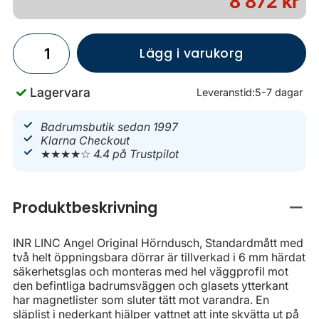
8 872 kr
Lägg i varukorg
Lagervara
Leveranstid:
5-7 dagar
Badrumsbutik sedan 1997
Klarna Checkout
★★★★☆
4.4 på Trustpilot
Produktbeskrivning
Stän
INR LINC Angel Original Hörndusch, Standardmått med
två helt öppningsbara dörrar är tillverkad i 6 mm härdat
säkerhetsglas och monteras med hel väggprofil mot
den befintliga badrumsväggen och glasets ytterkant
har magnetlister som sluter tätt mot varandra. En
släplist i nederkant hjälper vattnet att inte skvätta ut på