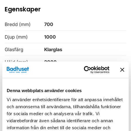
Egenskaper
Bredd (mm)
700
Djup (mm)
1000
Glasfärg
Klarglas
Höjd (mm)
2000
Produkttyp
Hörndusch
Serie
Linc
Denna webbplats använder cookies
Tjocklek
6
Vi använder enhetsidentifierare för att anpassa innehållet
och annonserna till användarna, tillhandahålla funktioner
Utförande
Mattsvarta profiler
för sociala medier och analysera vår trafik. Vi
vidarebefordrar även sådana identifierare och annan
Utrustad med
Tätnings- och magnetlister
information från din enhet till de sociala medier och