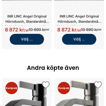
INR LINC Angel Original
INR LINC Angel Original
Hörndusch, Standardmått
Hörndusch, Standardmått
(800x800/Mattborstad/Fro
(800x900/Mattsvart/Frosta
8 872 kr
8 872 kr
10 690 kr
10 690 kr
/st
/st
/st
/st
stat Glas)
t Glas)
Välj ...
Välj ...
Andra köpte även
Kampanj
Kampanj