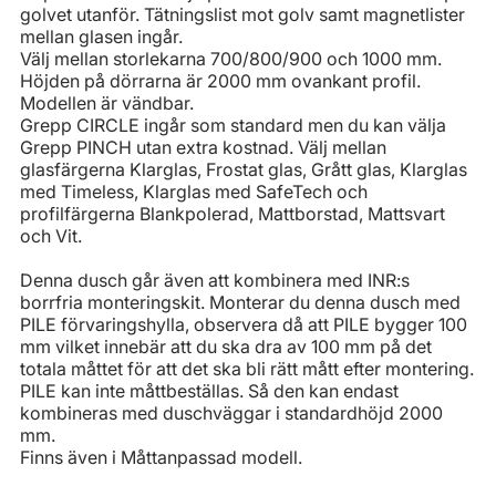
golvet utanför. Tätningslist mot golv samt magnetlister
mellan glasen ingår.
Välj mellan storlekarna 700/800/900 och 1000 mm.
Höjden på dörrarna är 2000 mm ovankant profil.
Modellen är vändbar.
Grepp CIRCLE ingår som standard men du kan välja
Grepp PINCH utan extra kostnad. Välj mellan
glasfärgerna Klarglas, Frostat glas, Grått glas, Klarglas
med Timeless, Klarglas med SafeTech och
profilfärgerna Blankpolerad, Mattborstad, Mattsvart
och Vit.
Denna dusch går även att kombinera med INR:s
borrfria monteringskit. Monterar du denna dusch med
PILE förvaringshylla, observera då att PILE bygger 100
mm vilket innebär att du ska dra av 100 mm på det
totala måttet för att det ska bli rätt mått efter montering.
PILE kan inte måttbeställas. Så den kan endast
kombineras med duschväggar i standardhöjd 2000
mm.
Finns även i Måttanpassad modell.