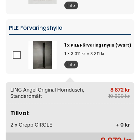
Info
PILE Förvaringshylla
1
x PILE Förvaringshylla (Svart)
1 x 3 311 kr = 3 311 kr
Info
LINC Angel Original Hörndusch,
8 872 kr
Standardmått
10 690 kr
Tillval:
2 x Grepp CIRCLE
+ 0 kr