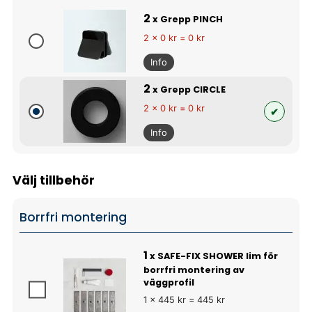
2
x Grepp PINCH
2 x 0 kr = 0 kr
Info
2
x Grepp CIRCLE
2 x 0 kr = 0 kr
Info
Välj tillbehör
Borrfri montering
1
x SAFE-FIX SHOWER lim för
borrfri montering av
väggprofil
1 x 445 kr = 445 kr