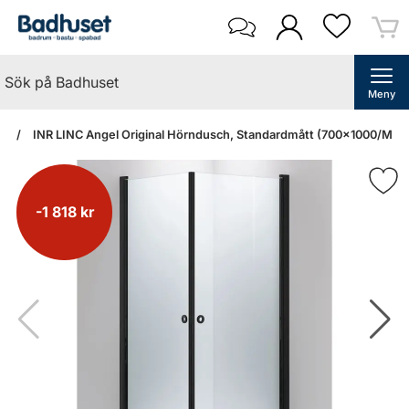
Meny
an
INR LINC Angel Original Hörndusch, Standardmått (700x1000/Matts
-1 818 kr