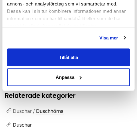
annons- och analysföretag som vi samarbetar med.
Varumärke
INR
Dessa kan i sin tur kombinera informationen med annan
information som du har tillhandahållit eller som de har
SKU:
inv51202171
samlat in när du har använt deras tjänster.
MPN:
51202171
Visa mer
EAN / GTIN:
7392102028949
Tillåt alla
Dokument
INR_garantivillkor.pdf
(
77.97 KB
)
Anpassa
Relaterade kategorier
Duschar /
Duschhörna
Duschar