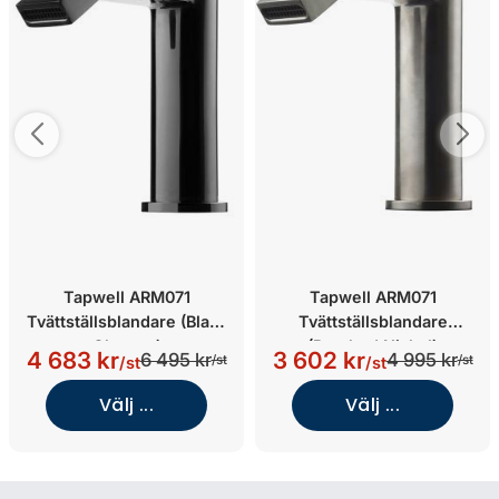
Tapwell ARM071
Tapwell ARM071
Tvättställsblandare (Black
Tvättställsblandare
Chrome)
(Brushed Nickel)
4 683 kr
3 602 kr
6 495 kr
4 995 kr
/st
/st
/st
/st
Välj ...
Välj ...