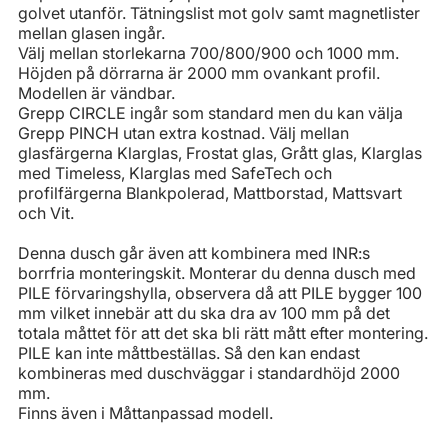
golvet utanför. Tätningslist mot golv samt magnetlister
mellan glasen ingår.
Välj mellan storlekarna 700/800/900 och 1000 mm.
Höjden på dörrarna är 2000 mm ovankant profil.
Modellen är vändbar.
Grepp CIRCLE ingår som standard men du kan välja
Grepp PINCH utan extra kostnad. Välj mellan
glasfärgerna Klarglas, Frostat glas, Grått glas, Klarglas
med Timeless, Klarglas med SafeTech och
profilfärgerna Blankpolerad, Mattborstad, Mattsvart
och Vit.
Denna dusch går även att kombinera med INR:s
borrfria monteringskit. Monterar du denna dusch med
PILE förvaringshylla, observera då att PILE bygger 100
mm vilket innebär att du ska dra av 100 mm på det
totala måttet för att det ska bli rätt mått efter montering.
PILE kan inte måttbeställas. Så den kan endast
kombineras med duschväggar i standardhöjd 2000
mm.
Finns även i Måttanpassad modell.