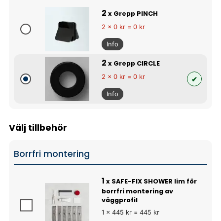
2
x Grepp PINCH
2 x 0 kr = 0 kr
Info
2
x Grepp CIRCLE
2 x 0 kr = 0 kr
Info
Välj tillbehör
Borrfri montering
1
x SAFE-FIX SHOWER lim för
borrfri montering av
väggprofil
1 x 445 kr = 445 kr