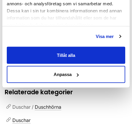
annons- och analysföretag som vi samarbetar med.
Varumärke
INR
Dessa kan i sin tur kombinera informationen med annan
information som du har tillhandahållit eller som de har
SKU:
inv51202178
samlat in när du har använt deras tjänster.
MPN:
51202178
Visa mer
EAN / GTIN:
7392102028963
Tillåt alla
Dokument
INR_garantivillkor.pdf
(
77.97 KB
)
Anpassa
Relaterade kategorier
Duschar /
Duschhörna
Duschar