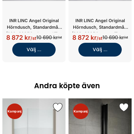
INR LINC Angel Original
INR LINC Angel Original
Hörndusch, Standardmått
Hörndusch, Standardmått
(800x800/Mattborstad/Fro
(800x900/Mattsvart/Frosta
8 872 kr
8 872 kr
10 690 kr
10 690 kr
/st
/st
/st
/st
stat Glas)
t Glas)
Välj ...
Välj ...
Andra köpte även
Kampanj
Kampanj