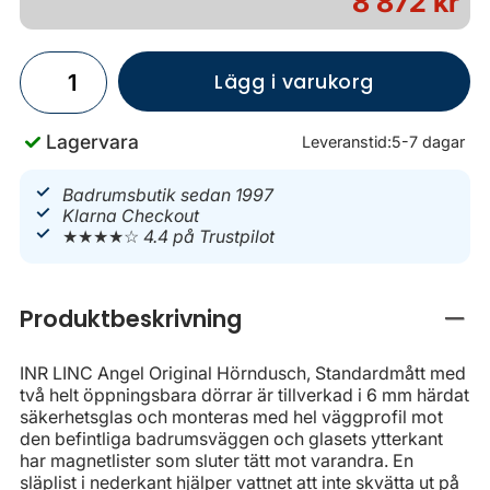
8 872 kr
Lägg i varukorg
Lagervara
Leveranstid:
5-7 dagar
Badrumsbutik sedan 1997
Klarna Checkout
★★★★☆
4.4 på Trustpilot
Produktbeskrivning
Stän
INR LINC Angel Original Hörndusch, Standardmått med
två helt öppningsbara dörrar är tillverkad i 6 mm härdat
säkerhetsglas och monteras med hel väggprofil mot
den befintliga badrumsväggen och glasets ytterkant
har magnetlister som sluter tätt mot varandra. En
släplist i nederkant hjälper vattnet att inte skvätta ut på