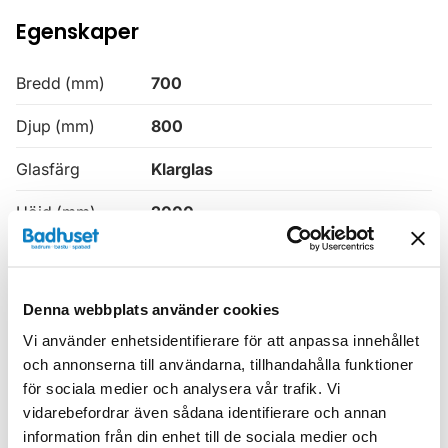
Egenskaper
Bredd (mm)
700
Djup (mm)
800
Glasfärg
Klarglas
Höjd (mm)
2000
Produkttyp
Hörndusch
Serie
Linc
Denna webbplats använder cookies
Tjocklek
6
Vi använder enhetsidentifierare för att anpassa innehållet
och annonserna till användarna, tillhandahålla funktioner
Utförande
Mattsvarta profiler
för sociala medier och analysera vår trafik. Vi
vidarebefordrar även sådana identifierare och annan
Utrustad med
Tätnings- och magnetlister
information från din enhet till de sociala medier och