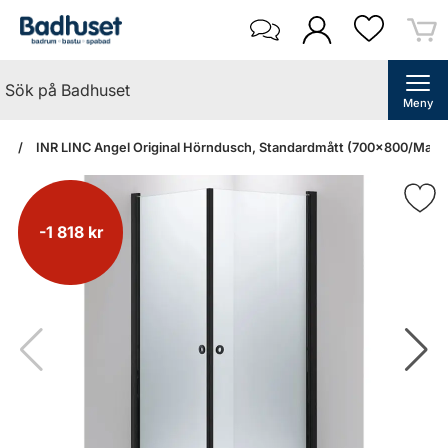
Meny
an
INR LINC Angel Original Hörndusch, Standardmått (700x800/Mattsv
-1 818 kr