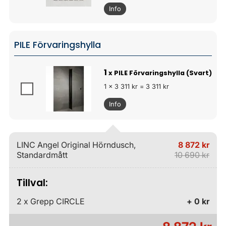
Info
PILE Förvaringshylla
1
x PILE Förvaringshylla (Svart)
1 x 3 311 kr = 3 311 kr
Info
LINC Angel Original Hörndusch,
8 872 kr
Standardmått
10 690 kr
Tillval:
2 x Grepp CIRCLE
+ 0 kr