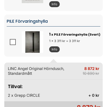
Info
PILE Förvaringshylla
1
x PILE Förvaringshylla (Svart)
1 x 3 311 kr = 3 311 kr
Info
LINC Angel Original Hörndusch,
8 872 kr
Standardmått
10 690 kr
Tillval:
2 x Grepp CIRCLE
+ 0 kr