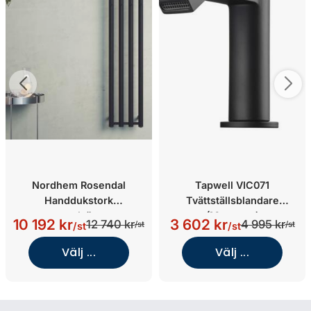
Nordhem Rosendal
Tapwell VIC071
Handdukstork
Tvättställsblandare
centralvärme
(Mattsvart)
10 192 kr
3 602 kr
12 740 kr
4 995 kr
/st
/st
/st
/st
(Mattsvart/1500/260 (4
rör))
Välj ...
Välj ...