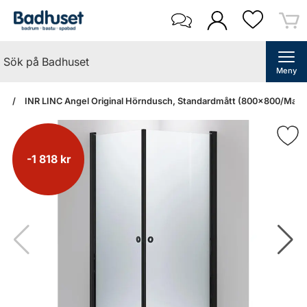
Meny
an
INR LINC Angel Original Hörndusch, Standardmått (800x800/Matts
-1 818 kr