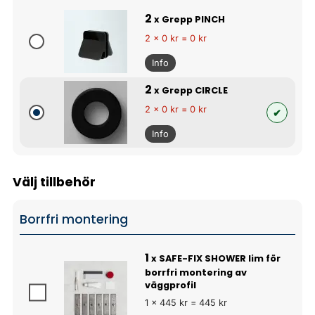
2
x Grepp PINCH
2 x 0 kr = 0 kr
Info
2
x Grepp CIRCLE
2 x 0 kr = 0 kr
Info
Välj tillbehör
Borrfri montering
1
x SAFE-FIX SHOWER lim för
borrfri montering av
väggprofil
1 x 445 kr = 445 kr