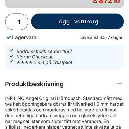
8 872 kr
Lägg i varukorg
Lagervara
Leveranstid:
5-7 dagar
Badrumsbutik sedan 1997
Klarna Checkout
★★★★☆
4.4 på Trustpilot
Produktbeskrivning
Stän
INR LINC Angel Original Hörndusch, Standardmått med
två helt öppningsbara dörrar är tillverkad i 6 mm härdat
säkerhetsglas och monteras med hel väggprofil mot
den befintliga badrumsväggen och glasets ytterkant
har magnetlister som sluter tätt mot varandra. En
släplist i nederkant hjälper vattnet att inte skvätta ut på