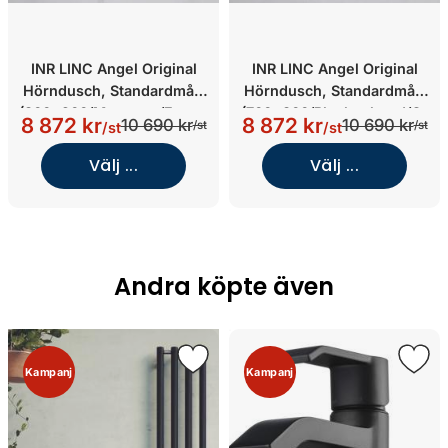
INR LINC Angel Original
INR LINC Angel Original
Hörndusch, Standardmått
Hörndusch, Standardmått
(800x900/Mattsvart/Frosta
(700x800/Blankpolerad/Gr
8 872 kr
8 872 kr
10 690 kr
10 690 kr
/st
/st
/st
/st
t Glas)
ått Glas)
Välj ...
Välj ...
Andra köpte även
Kampanj
Kampanj