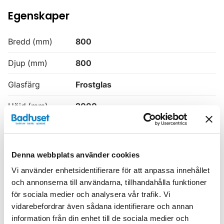
Egenskaper
Bredd (mm)
800
Djup (mm)
800
Glasfärg
Frostglas
Höjd (mm)
2000
Produkttyp
Hörndusch
Serie
Linc
Denna webbplats använder cookies
Tjocklek
6
Vi använder enhetsidentifierare för att anpassa innehållet
och annonserna till användarna, tillhandahålla funktioner
Utförande
Mattsvarta profiler
för sociala medier och analysera vår trafik. Vi
vidarebefordrar även sådana identifierare och annan
Utrustad med
Tätnings- och magnetlister
information från din enhet till de sociala medier och