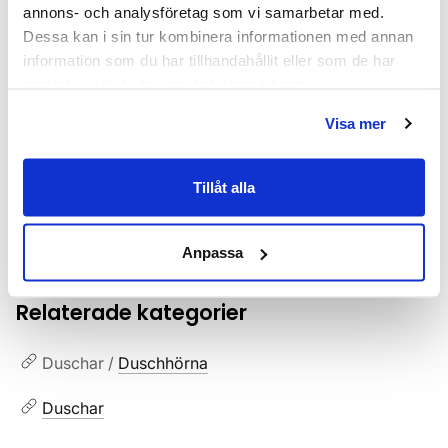
annons- och analysföretag som vi samarbetar med.
Varumärke
INR
Dessa kan i sin tur kombinera informationen med annan
information som du har tillhandahållit eller som de har
SKU:
inv51210188
samlat in när du har använt deras tjänster.
MPN:
51210188
Visa mer
EAN / GTIN:
7392102029212
Tillåt alla
Dokument
INR_garantivillkor.pdf
(
77.97 KB
)
Anpassa
Relaterade kategorier
Duschar /
Duschhörna
Duschar