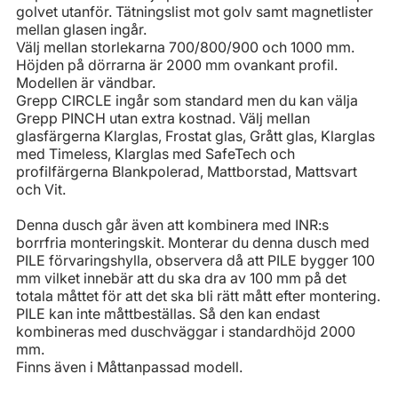
golvet utanför. Tätningslist mot golv samt magnetlister
mellan glasen ingår.
Välj mellan storlekarna 700/800/900 och 1000 mm.
Höjden på dörrarna är 2000 mm ovankant profil.
Modellen är vändbar.
Grepp CIRCLE ingår som standard men du kan välja
Grepp PINCH utan extra kostnad. Välj mellan
glasfärgerna Klarglas, Frostat glas, Grått glas, Klarglas
med Timeless, Klarglas med SafeTech och
profilfärgerna Blankpolerad, Mattborstad, Mattsvart
och Vit.
Denna dusch går även att kombinera med INR:s
borrfria monteringskit. Monterar du denna dusch med
PILE förvaringshylla, observera då att PILE bygger 100
mm vilket innebär att du ska dra av 100 mm på det
totala måttet för att det ska bli rätt mått efter montering.
PILE kan inte måttbeställas. Så den kan endast
kombineras med duschväggar i standardhöjd 2000
mm.
Finns även i Måttanpassad modell.