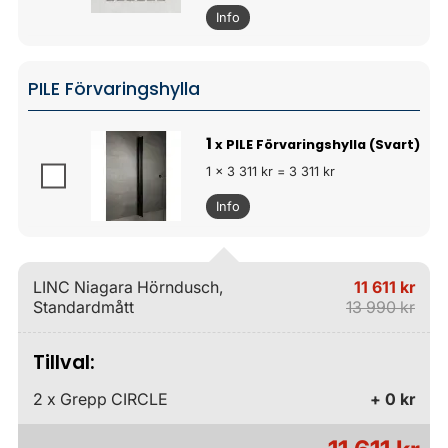
Info
PILE Förvaringshylla
1
x PILE Förvaringshylla (Svart)
1 x 3 311 kr = 3 311 kr
Info
LINC Niagara Hörndusch,
11 611 kr
Standardmått
13 990 kr
Tillval:
2 x Grepp CIRCLE
+ 0 kr