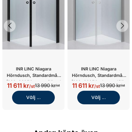
INR LINC Niagara
INR LINC Niagara
Hörndusch, Standardmått
Hörndusch, Standardmått
(900x900/Mattsvart/Klargl
(800x800/Mattborstad/Kla
11 611 kr
11 611 kr
13 990 kr
13 990 kr
/st
/st
/st
/st
as med Timeless)
rglas med Timeless)
Välj ...
Välj ...