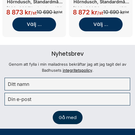
Hörndusch, Standardmått
Hörndusch, Standardmått
(800x900/Blankpolerad/Kl
(900x900/Mattborstad/Kla
8 873 kr
8 872 kr
10 690 kr
10 690 kr
/st
/st
/st
/st
arglas)
rglas)
Välj ...
Välj ...
Nyhetsbrev
Genom att fylla i min mailadress bekräftar jag att jag tagit del av
Badhusets
integritetspolicy
.