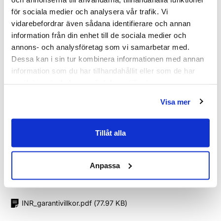
Produkttyp
Hörndusch
för sociala medier och analysera vår trafik. Vi
vidarebefordrar även sådana identifierare och annan
Serie
Linc
information från din enhet till de sociala medier och
annons- och analysföretag som vi samarbetar med.
Tjocklek
6
Dessa kan i sin tur kombinera informationen med annan
Utförande
Mattsvarta profiler
information som du har tillhandahållit eller som de har
samlat in när du har använt deras tjänster.
Varumärke
INR
Visa mer
SKU:
inv56011189
Tillåt alla
MPN:
56011189
EAN / GTIN:
7392102029724
Anpassa
Dokument
INR_garantivillkor.pdf
(
77.97 KB
)