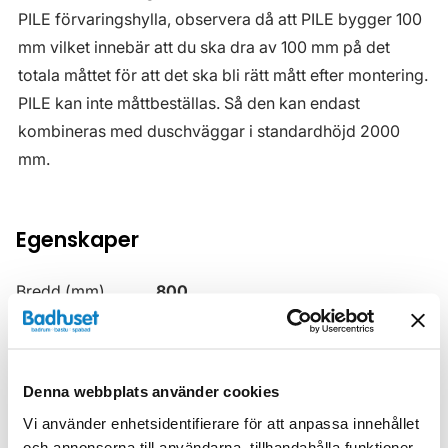
PILE förvaringshylla, observera då att PILE bygger 100
mm vilket innebär att du ska dra av 100 mm på det
totala måttet för att det ska bli rätt mått efter montering.
PILE kan inte måttbeställas. Så den kan endast
kombineras med duschväggar i standardhöjd 2000
mm.
Egenskaper
Bredd (mm)
800
Djup (mm)
900
Glasfärg
Klarglas med Timeless
Denna webbplats använder cookies
Höjd (mm)
2000
Vi använder enhetsidentifierare för att anpassa innehållet
och annonserna till användarna, tillhandahålla funktioner