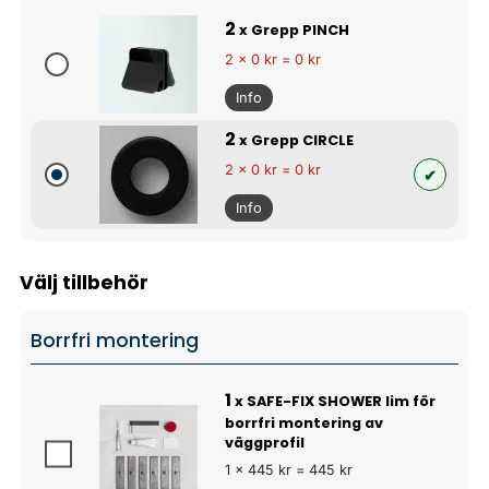
2
x Grepp PINCH
2 x 0 kr = 0 kr
Info
2
x Grepp CIRCLE
2 x 0 kr = 0 kr
Info
Välj tillbehör
Borrfri montering
1
x SAFE-FIX SHOWER lim för
borrfri montering av
väggprofil
1 x 445 kr = 445 kr