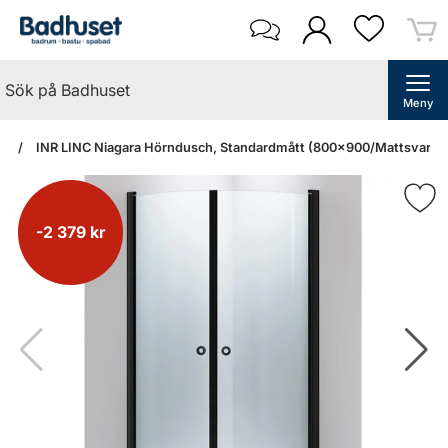
Meny
an
INR LINC Niagara Hörndusch, Standardmått (800x900/Mattsvart/K
-2 379 kr