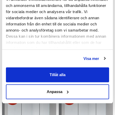
INR_garantivillkor.pdf
(
77.97 KB
)
och annonserna till användarna, tillhandahålla funktioner
för sociala medier och analysera vår trafik. Vi
Relaterade kategorier
vidarebefordrar även sådana identifierare och annan
information från din enhet till de sociala medier och
annons- och analysföretag som vi samarbetar med.
Duschar /
Nischdusch
Dessa kan i sin tur kombinera informationen med annan
information som du har tillhandahållit eller som de har
Duschar
samlat in när du har använt deras tjänster.
Visa mer
Liknande produkter
Tillåt alla
Anpassa
Kampanj
Kampanj