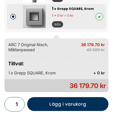
1
x Grepp SQUARE, Krom
1 x 0 kr = 0 kr
Info
ARC 7 Original Nisch,
36 179.70 kr
Måttanpassad
43 590 kr
Tillval:
1 x Grepp SQUARE, Krom
+ 0 kr
36 179.70 kr
Lägg i varukorg