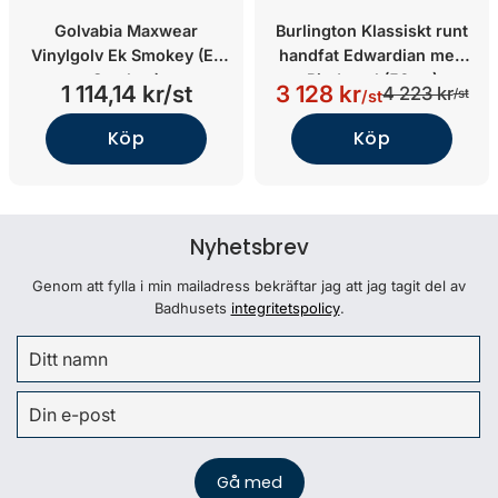
Golvabia Maxwear
Burlington Klassiskt runt
Vinylgolv Ek Smokey (Ek
handfat Edwardian med
Smokey)
Piedestal (56cm)
1 114,14 kr/st
3 128 kr
4 223 kr
/st
/st
Köp
Köp
Nyhetsbrev
Genom att fylla i min mailadress bekräftar jag att jag tagit del av
Badhusets
integritetspolicy
.