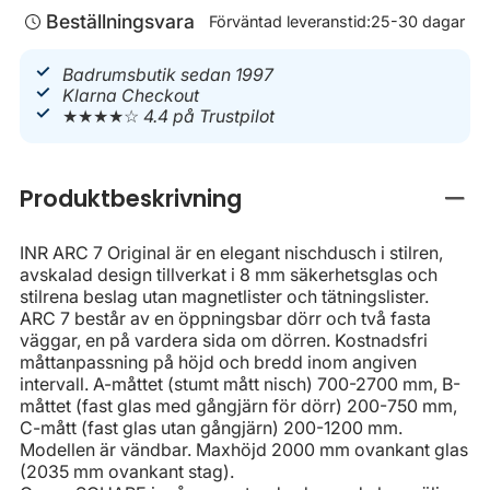
Beställningsvara
Förväntad leveranstid:
25-30 dagar
Badrumsbutik sedan 1997
Klarna Checkout
★★★★☆
4.4 på Trustpilot
Produktbeskrivning
Stän
INR ARC 7 Original är en elegant nischdusch i stilren,
avskalad design tillverkat i 8 mm säkerhetsglas och
stilrena beslag utan magnetlister och tätningslister.
ARC 7 består av en öppningsbar dörr och två fasta
väggar, en på vardera sida om dörren. Kostnadsfri
måttanpassning på höjd och bredd inom angiven
intervall. A-måttet (stumt mått nisch) 700-2700 mm, B-
måttet (fast glas med gångjärn för dörr) 200-750 mm,
C-mått (fast glas utan gångjärn) 200-1200 mm.
Modellen är vändbar. Maxhöjd 2000 mm ovankant glas
(2035 mm ovankant stag).