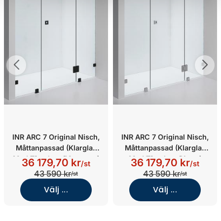
INR ARC 7 Original Nisch,
INR ARC 7 Original Nisch,
Måttanpassad (Klarglas
Måttanpassad (Klarglas
Med Timeless/Mattsvart)
Med Timeless/Krom)
36 179,70 kr
36 179,70 kr
/st
/st
43 590 kr
43 590 kr
/st
/st
Välj ...
Välj ...