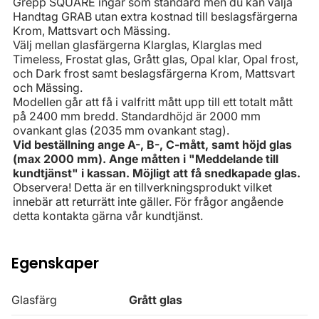
Grepp SQUARE ingår som standard men du kan välja
Handtag GRAB utan extra kostnad till beslagsfärgerna
Krom, Mattsvart och Mässing.
Välj mellan glasfärgerna Klarglas, Klarglas med
Timeless, Frostat glas, Grått glas, Opal klar, Opal frost,
och Dark frost samt beslagsfärgerna Krom, Mattsvart
och Mässing.
Modellen går att få i valfritt mått upp till ett totalt mått
på 2400 mm bredd. Standardhöjd är 2000 mm
ovankant glas (2035 mm ovankant stag).
Vid beställning ange A-, B-, C-mått, samt höjd glas
(max 2000 mm). Ange måtten i "Meddelande till
kundtjänst" i kassan. Möjligt att få snedkapade glas.
Observera! Detta är en tillverkningsprodukt vilket
innebär att returrätt inte gäller. För frågor angående
detta kontakta gärna vår kundtjänst.
Egenskaper
Glasfärg
Grått glas