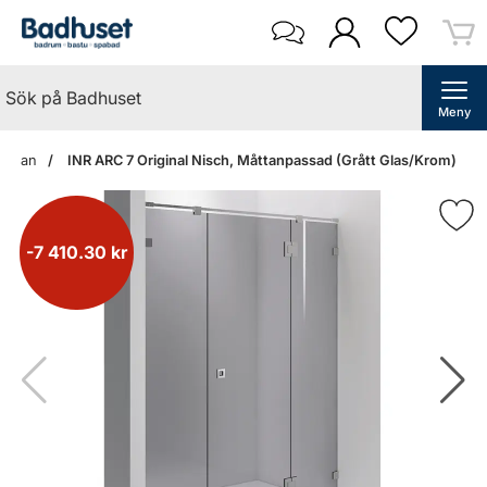
Meny
tsidan
INR ARC 7 Original Nisch, Måttanpassad (Grått Glas/Krom)
-7 410.30 kr