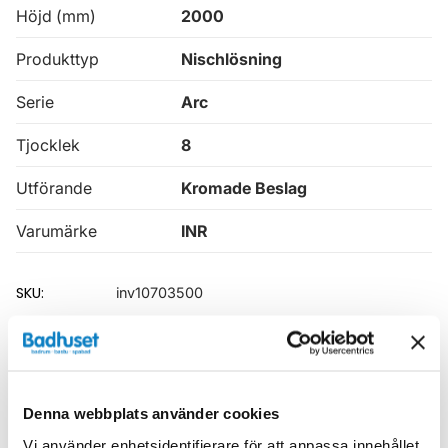
Höjd (mm)
2000
Produkttyp
Nischlösning
Serie
Arc
Tjocklek
8
Utförande
Kromade Beslag
Varumärke
INR
SKU:
inv10703500
MPN:
10703500
EAN / GTIN:
7392102006091
Dokument
Denna webbplats använder cookies
Vi använder enhetsidentifierare för att anpassa innehållet