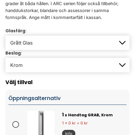
grader åt båda hållen. I ARC serien följer också tillbehör,
handdukstorkar, blandare och assessorer i samma
formspråk. Ange mått i kommentarfält i kassan.
Glasfärg:
Beslag:
Välj tillval
Öppningsalternativ
1
x Handtag GRAB, Krom
1 x 0 kr = 0 kr
Info