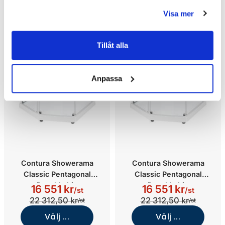
Visa mer
Tillåt alla
Anpassa
Contura Showerama
Contura Showerama
Classic Pentagonal
Classic Pentagonal
Duschkabin
Duschkabin
16 551 kr
16 551 kr
/st
/st
(900x800/Vit/Klarglas)
(800x900/Vit/Klarglas)
22 312,50 kr
22 312,50 kr
/st
/st
Välj ...
Välj ...