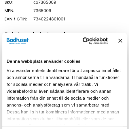
SKU:
co7365009
MPN:
7365009
EAN / GTIN:
7340224801001
Relaterade kategorier
Duschar /
Duschkabin
Denna webbplats använder cookies
Duschar
Vi använder enhetsidentifierare för att anpassa innehållet
och annonserna till användarna, tillhandahålla funktioner
för sociala medier och analysera vår trafik. Vi
vidarebefordrar även sådana identifierare och annan
Liknande produkter
information från din enhet till de sociala medier och
annons- och analysföretag som vi samarbetar med.
Dessa kan i sin tur kombinera informationen med annan
information som du har tillhandahållit eller som de har
Kampanj
Kampanj
samlat in när du har använt deras tjänster.