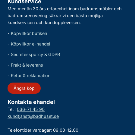
Kundservice
Med mer än 30 års erfarenhet inom badrumsmöbler och
badrumsrenovering säkrar vi den bästa möjliga
kundservicen och kundupplevelsen.
-
Köpvillkor butiken
-
Köpvillkor e-handel
-
Secretesspolicy & GDPR
-
Frakt & leverans
-
Retur & reklamation
Ångra köp
Kontakta ehandel
Tel.:
036-71 45 90
kundtjanst@badhuset.se
Telefontider vardagar: 09.00-12.00