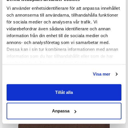
Vi använder enhetsidentifierare för att anpassa innehållet
och annonserna till användarna, tillhandahålla funktioner
för sociala medier och analysera vår trafik. Vi
vidarebefordrar även sådana identifierare och annan
information från din enhet till de sociala medier och
Golvabia Forest Stavmosaik Kakel Grön Blank
annons- och analysföretag som vi samarbetar med.
Dessa kan i sin tur kombinera informationen med annan
1 406 kr/
Kv.m.
information som du har tillhandahållit eller som de har
samlat in när du har använt deras tjänster.
Köp
Visa mer
Tillåt alla
Anpassa