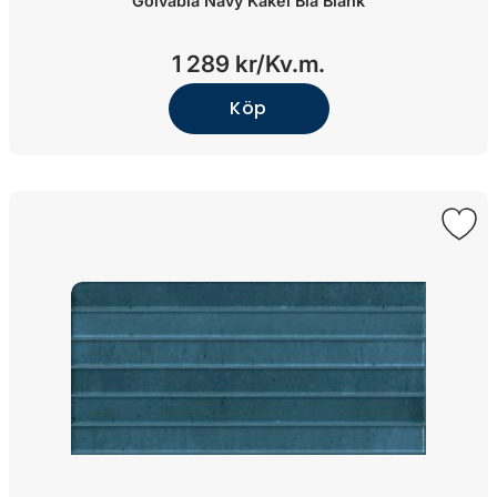
Golvabia Navy Kakel Blå Blank
1 289 kr/
Kv.m.
Köp