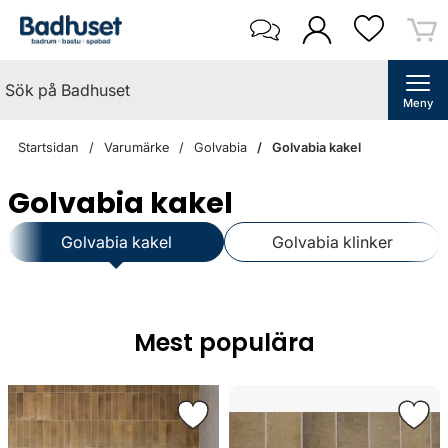
Meny
Startsidan
Varumärke
Golvabia
Golvabia kakel
Golvabia kakel
Golvabia kakel
Golvabia klinker
Mest populära