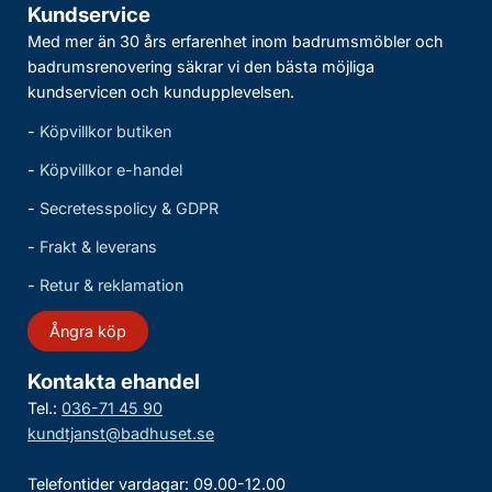
Kundservice
Med mer än 30 års erfarenhet inom badrumsmöbler och
badrumsrenovering säkrar vi den bästa möjliga
kundservicen och kundupplevelsen.
-
Köpvillkor butiken
-
Köpvillkor e-handel
-
Secretesspolicy & GDPR
-
Frakt & leverans
-
Retur & reklamation
Ångra köp
Kontakta ehandel
Tel.:
036-71 45 90
kundtjanst@badhuset.se
Telefontider vardagar: 09.00-12.00