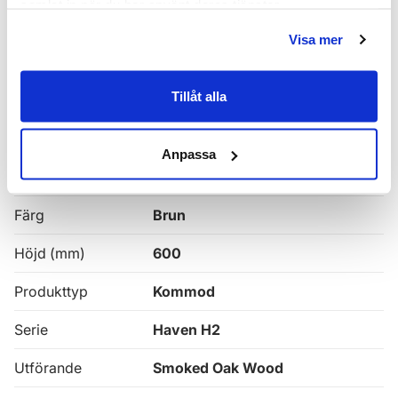
samlat in när du har använt deras tjänster.
Alla
Haven Badrumskommoder
Visa mer
Egenskaper
Tillåt alla
Bredd (mm)
1200
Anpassa
Djup (mm)
465
Färg
Brun
Höjd (mm)
600
Produkttyp
Kommod
Serie
Haven H2
Utförande
Smoked Oak Wood