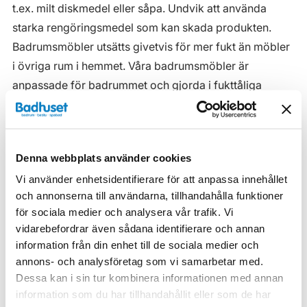
t.ex. milt diskmedel eller såpa. Undvik att använda
starka rengöringsmedel som kan skada produkten.
Badrumsmöbler utsätts givetvis för mer fukt än möbler
i övriga rum i hemmet. Våra badrumsmöbler är
anpassade för badrummet och gjorda i fukttåliga
material. Men även om våra badrumsmöbler är det, ska
de inte utsättas för vatten eller extremt hög
luftfuktighet.
Denna webbplats använder cookies
Tänk på att se till att ventilationen är god och att
Vi använder enhetsidentifierare för att anpassa innehållet
möblerna placeras på ett sådant avstånd från
och annonserna till användarna, tillhandahålla funktioner
badkar/dusch att vatten inte kan skvätta direkt på
för sociala medier och analysera vår trafik. Vi
möbeln. Blöta fläckar, även vanligt vatten, torkas upp
vidarebefordrar även sådana identifierare och annan
så snart som möjligt.
information från din enhet till de sociala medier och
annons- och analysföretag som vi samarbetar med.
Haven H2 Serie
Dessa kan i sin tur kombinera informationen med annan
information som du har tillhandahållit eller som de har
Haven H2 Kommoder