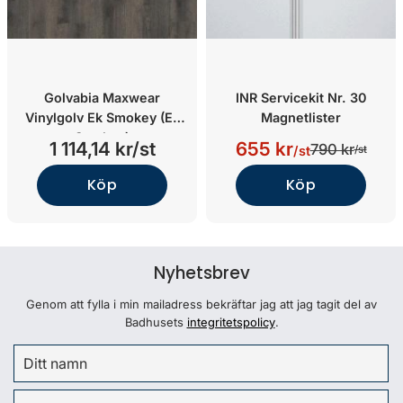
Golvabia Maxwear
INR Servicekit Nr. 30
Vinylgolv Ek Smokey (Ek
Magnetlister
Smokey)
1 114,14 kr/st
655 kr
790 kr
/st
/st
Köp
Köp
Nyhetsbrev
Genom att fylla i min mailadress bekräftar jag att jag tagit del av
Badhusets
integritetspolicy
.