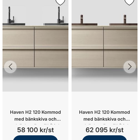
Haven H2 120 Kommod
Haven H2 120 Kommod
med bänkskiva och
med bänkskiva och
nedsänkt tvättställ (Light
nedsänkt tvättställ (Light
58 100 kr/st
62 095 kr/st
Ash Wood/Stone Select
Ash Wood/Azul
Grey/Svart krom)
Olive/Brons)