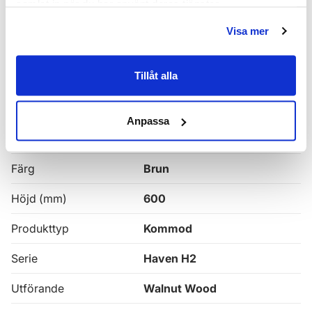
samlat in när du har använt deras tjänster.
Alla
Haven Badrumskommoder
Visa mer
Egenskaper
Tillåt alla
Bredd (mm)
1200
Anpassa
Djup (mm)
465
Färg
Brun
Höjd (mm)
600
Produkttyp
Kommod
Serie
Haven H2
Utförande
Walnut Wood