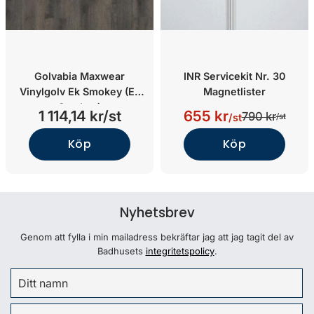
Golvabia Maxwear
INR Servicekit Nr. 30
Vinylgolv Ek Smokey (Ek
Magnetlister
Smokey)
1 114,14 kr/st
655 kr
790 kr
/st
/st
Köp
Köp
Nyhetsbrev
Genom att fylla i min mailadress bekräftar jag att jag tagit del av
Badhusets
integritetspolicy
.