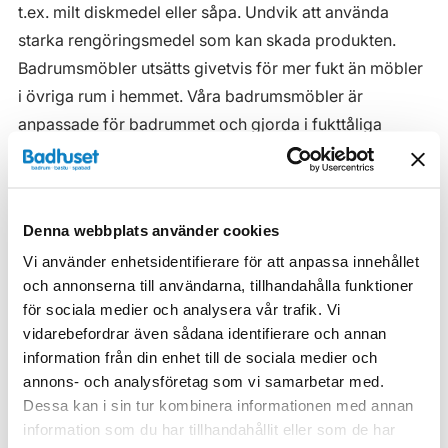
t.ex. milt diskmedel eller såpa. Undvik att använda
starka rengöringsmedel som kan skada produkten.
Badrumsmöbler utsätts givetvis för mer fukt än möbler
i övriga rum i hemmet. Våra badrumsmöbler är
anpassade för badrummet och gjorda i fukttåliga
material. Men även om våra badrumsmöbler är det, ska
de inte utsättas för vatten eller extremt hög
luftfuktighet.
Denna webbplats använder cookies
Tänk på att se till att ventilationen är god och att
Vi använder enhetsidentifierare för att anpassa innehållet
möblerna placeras på ett sådant avstånd från
och annonserna till användarna, tillhandahålla funktioner
badkar/dusch att vatten inte kan skvätta direkt på
för sociala medier och analysera vår trafik. Vi
möbeln. Blöta fläckar, även vanligt vatten, torkas upp
vidarebefordrar även sådana identifierare och annan
så snart som möjligt.
information från din enhet till de sociala medier och
annons- och analysföretag som vi samarbetar med.
Haven H2 Serie
Dessa kan i sin tur kombinera informationen med annan
information som du har tillhandahållit eller som de har
Haven H2 Kommoder