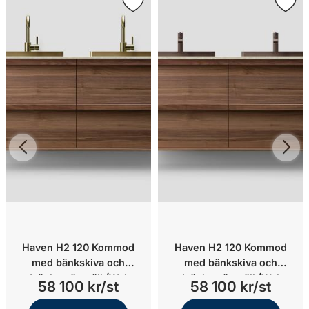
Haven H2 120 Kommod
Haven H2 120 Kommod
med bänkskiva och
med bänkskiva och
nedsänkt tvättställ (Walnut
nedsänkt tvättställ (Walnut
58 100 kr/st
58 100 kr/st
Wood/Jura Select
Wood/Stone Select
White/Mässing)
Grey/Brons)