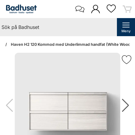
Meny
an
Haven H2 120 Kommod med Underlimmad handfat (White Wood/No