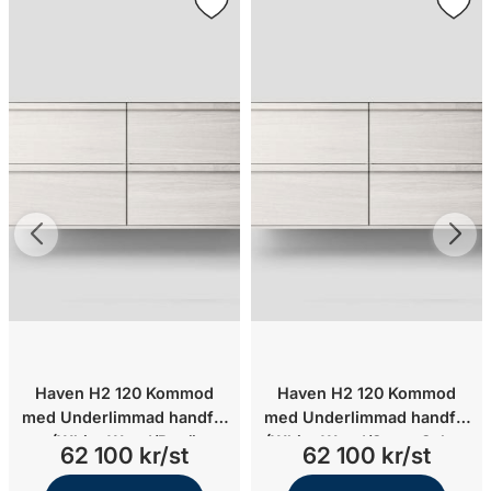
Haven H2 120 Kommod
Haven H2 120 Kommod
med Underlimmad handfat
med Underlimmad handfat
(White Wood/Runö
(White Wood/Stone Select
62 100 kr/st
62 100 kr/st
Grey/Underlimmat vit solid
Light Grey/Underlimmat
surface)
mässing)