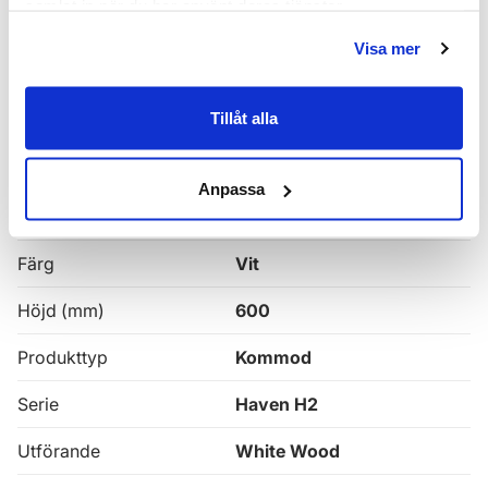
samlat in när du har använt deras tjänster.
Alla
Haven Badrumskommoder
Visa mer
Egenskaper
Tillåt alla
Bredd (mm)
1200
Anpassa
Djup (mm)
465
Färg
Vit
Höjd (mm)
600
Produkttyp
Kommod
Serie
Haven H2
Utförande
White Wood