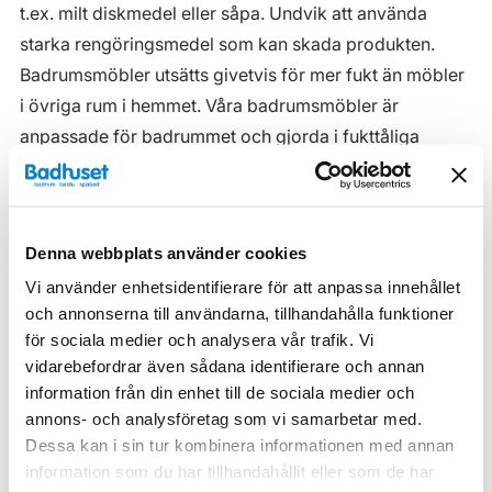
t.ex. milt diskmedel eller såpa. Undvik att använda
starka rengöringsmedel som kan skada produkten.
Badrumsmöbler utsätts givetvis för mer fukt än möbler
i övriga rum i hemmet. Våra badrumsmöbler är
anpassade för badrummet och gjorda i fukttåliga
material. Men även om våra badrumsmöbler är det, ska
de inte utsättas för vatten eller extremt hög
luftfuktighet.
Denna webbplats använder cookies
Tänk på att se till att ventilationen är god och att
Vi använder enhetsidentifierare för att anpassa innehållet
möblerna placeras på ett sådant avstånd från
och annonserna till användarna, tillhandahålla funktioner
badkar/dusch att vatten inte kan skvätta direkt på
för sociala medier och analysera vår trafik. Vi
möbeln. Blöta fläckar, även vanligt vatten, torkas upp
vidarebefordrar även sådana identifierare och annan
så snart som möjligt.
information från din enhet till de sociala medier och
annons- och analysföretag som vi samarbetar med.
Haven H2 Serie
Dessa kan i sin tur kombinera informationen med annan
information som du har tillhandahållit eller som de har
Haven H2 Kommoder