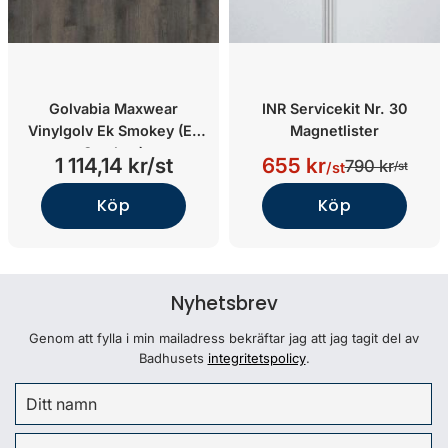
Golvabia Maxwear
INR Servicekit Nr. 30
Vinylgolv Ek Smokey (Ek
Magnetlister
Smokey)
1 114,14 kr/st
655 kr
790 kr
/st
/st
Köp
Köp
Nyhetsbrev
Genom att fylla i min mailadress bekräftar jag att jag tagit del av
Badhusets
integritetspolicy
.