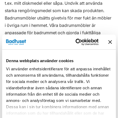
t.ex. milt diskmedel eller såpa. Undvik att använda
starka rengöringsmedel som kan skada produkten.
Badrumsmöbler utsätts givetvis för mer fukt än möbler
i övriga rum i hemmet. Våra badrumsmöbler är
anpassade för badrummet och gjorda i fukttåliga
material. Men även om våra badrumsmöbler är det, ska
de inte utsättas för vatten eller extremt hög
luftfuktighet.
Denna webbplats använder cookies
Tänk på att se till att ventilationen är god och att
Vi använder enhetsidentifierare för att anpassa innehållet
möblerna placeras på ett sådant avstånd från
och annonserna till användarna, tillhandahålla funktioner
badkar/dusch att vatten inte kan skvätta direkt på
för sociala medier och analysera vår trafik. Vi
möbeln. Blöta fläckar, även vanligt vatten, torkas upp
vidarebefordrar även sådana identifierare och annan
så snart som möjligt.
information från din enhet till de sociala medier och
annons- och analysföretag som vi samarbetar med.
Haven H2 Serie
Dessa kan i sin tur kombinera informationen med annan
information som du har tillhandahållit eller som de har
Haven H2 Kommoder