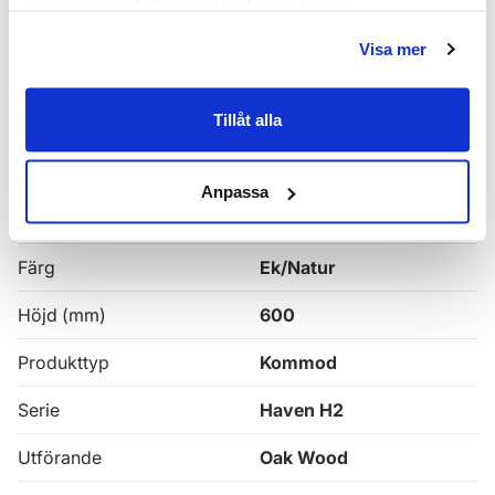
samlat in när du har använt deras tjänster.
Alla
Haven Badrumskommoder
Visa mer
Egenskaper
Tillåt alla
Bredd (mm)
1200
Anpassa
Djup (mm)
465
Färg
Ek/Natur
Höjd (mm)
600
Produkttyp
Kommod
Serie
Haven H2
Utförande
Oak Wood