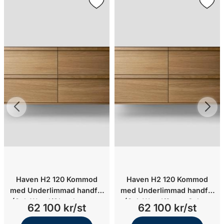
Haven H2 120 Kommod
Haven H2 120 Kommod
med Underlimmad handfat
med Underlimmad handfat
(Oak Wood/Glanshammar
(Oak Wood/Stone Select
62 100 kr/st
62 100 kr/st
White Silk/Underlimmat
Grey/Underlimmat
mässing)
mässing)