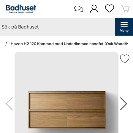
Meny
an
Haven H2 120 Kommod med Underlimmad handfat (Oak Wood/Norrv