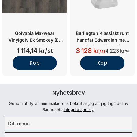
Golvabia Maxwear
Burlington Klassiskt runt
Vinylgolv Ek Smokey (Ek
handfat Edwardian med
Smokey)
Piedestal (56cm)
1 114,14 kr/st
3 128 kr
4 223 kr
/st
/st
Köp
Köp
Nyhetsbrev
Genom att fylla i min mailadress bekräftar jag att jag tagit del av
Badhusets
integritetspolicy
.