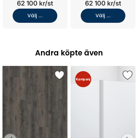
62 100 kr/st
62 100 kr/st
Ivory/Underlimmat brons)
Beige/Underlimmat svart
krom)
Välj ...
Välj ...
Andra köpte även
Kampanj