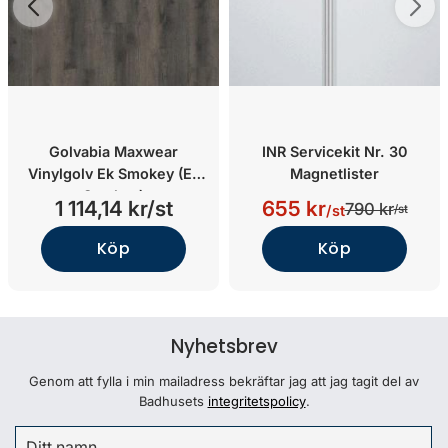
Golvabia Maxwear
INR Servicekit Nr. 30
Vinylgolv Ek Smokey (Ek
Magnetlister
Smokey)
1 114,14 kr/st
655 kr
790 kr
/st
/st
Köp
Köp
Nyhetsbrev
Genom att fylla i min mailadress bekräftar jag att jag tagit del av
Badhusets
integritetspolicy
.