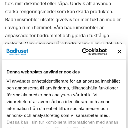
t.ex. milt diskmedel eller såpa. Undvik att använda
starka rengöringsmedel som kan skada produkten.
Badrumsmöbler utsätts givetvis för mer fukt än möbler
i övriga rum i hemmet. Våra badrumsmöbler är
anpassade för badrummet och gjorda i fukttåliga
material. Men även om våra badrumsmöbler är det, ska
de inte utsättas för vatten eller extremt hög
luftfuktighet.
Tänk på att se till att ventilationen är god och att
Denna webbplats använder cookies
möblerna placeras på ett sådant avstånd från
Vi använder enhetsidentifierare för att anpassa innehållet
badkar/dusch att vatten inte kan skvätta direkt på
och annonserna till användarna, tillhandahålla funktioner
möbeln. Blöta fläckar, även vanligt vatten, torkas upp
för sociala medier och analysera vår trafik. Vi
vidarebefordrar även sådana identifierare och annan
så snart som möjligt.
information från din enhet till de sociala medier och
Haven H2 Serie
annons- och analysföretag som vi samarbetar med.
Dessa kan i sin tur kombinera informationen med annan
Haven H2 Kommoder