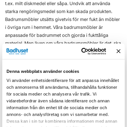
t.ex. milt diskmedel eller såpa. Undvik att använda
starka rengöringsmedel som kan skada produkten.
Badrumsmöbler utsätts givetvis för mer fukt än möbler
i övriga rum i hemmet. Våra badrumsmöbler är
anpassade för badrummet och gjorda i fukttåliga
material. Men även om våra badrumsmöbler är det, ska
de inte utsättas för vatten eller extremt hög
luftfuktighet.
Tänk på att se till att ventilationen är god och att
Denna webbplats använder cookies
möblerna placeras på ett sådant avstånd från
Vi använder enhetsidentifierare för att anpassa innehållet
badkar/dusch att vatten inte kan skvätta direkt på
och annonserna till användarna, tillhandahålla funktioner
möbeln. Blöta fläckar, även vanligt vatten, torkas upp
för sociala medier och analysera vår trafik. Vi
vidarebefordrar även sådana identifierare och annan
så snart som möjligt.
information från din enhet till de sociala medier och
Haven H2 Serie
annons- och analysföretag som vi samarbetar med.
Dessa kan i sin tur kombinera informationen med annan
Haven H2 Kommoder