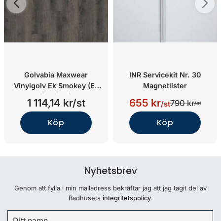
Golvabia Maxwear
INR Servicekit Nr. 30
Vinylgolv Ek Smokey (Ek
Magnetlister
Smokey)
1 114,14 kr/st
655 kr
790 kr
/st
/st
Köp
Köp
Nyhetsbrev
Genom att fylla i min mailadress bekräftar jag att jag tagit del av
Badhusets
integritetspolicy
.