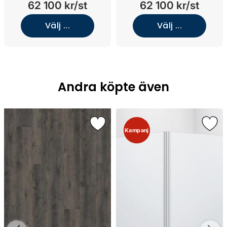
62 100 kr/st
62 100 kr/st
Grey/Underlimmat vit solid
Wood/Norrvange
surface)
Ivory/Underlimmat
Välj ...
Välj ...
mässing)
Andra köpte även
Kampanj