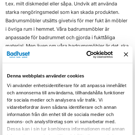
t.ex. milt diskmedel eller såpa. Undvik att använda
starka rengöringsmedel som kan skada produkten.
Badrumsmöbler utsätts givetvis för mer fukt än möbler
i övriga rum i hemmet. Våra badrumsmöbler är
anpassade för badrummet och gjorda i fukttåliga
material. Men även om våra badrumsmöbler är det, ska
de inte utsättas för vatten eller extremt hög
luftfuktighet.
Tänk på att se till att ventilationen är god och att
Denna webbplats använder cookies
möblerna placeras på ett sådant avstånd från
Vi använder enhetsidentifierare för att anpassa innehållet
badkar/dusch att vatten inte kan skvätta direkt på
och annonserna till användarna, tillhandahålla funktioner
möbeln. Blöta fläckar, även vanligt vatten, torkas upp
för sociala medier och analysera vår trafik. Vi
vidarebefordrar även sådana identifierare och annan
så snart som möjligt.
information från din enhet till de sociala medier och
Haven H2 Serie
annons- och analysföretag som vi samarbetar med.
Dessa kan i sin tur kombinera informationen med annan
Haven H2 Kommoder