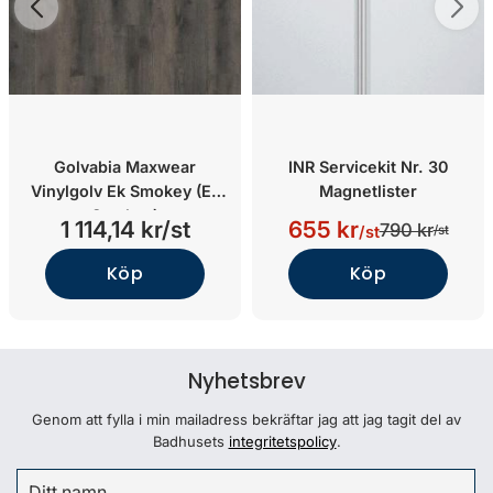
Golvabia Maxwear
INR Servicekit Nr. 30
Vinylgolv Ek Smokey (Ek
Magnetlister
Smokey)
1 114,14 kr/st
655 kr
790 kr
/st
/st
Köp
Köp
Nyhetsbrev
Genom att fylla i min mailadress bekräftar jag att jag tagit del av
Badhusets
integritetspolicy
.