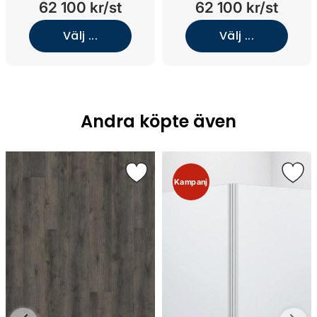
62 100 kr/st
62 100 kr/st
Grey/Underlimmat vit solid
Wood/Norrvange
surface)
Beige/Underlimmat brons)
Välj ...
Välj ...
Andra köpte även
Kampanj