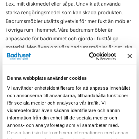
t.ex. milt diskmedel eller såpa. Undvik att använda
starka rengöringsmedel som kan skada produkten.
Badrumsmöbler utsätts givetvis för mer fukt än möbler
i övriga rum i hemmet. Våra badrumsmöbler är
anpassade för badrummet och gjorda i fukttåliga
material. Men även om våra badrumsmöbler är det, ska
de inte utsättas för vatten eller extremt hög
luftfuktighet.
Tänk på att se till att ventilationen är god och att
Denna webbplats använder cookies
möblerna placeras på ett sådant avstånd från
Vi använder enhetsidentifierare för att anpassa innehållet
badkar/dusch att vatten inte kan skvätta direkt på
och annonserna till användarna, tillhandahålla funktioner
möbeln. Blöta fläckar, även vanligt vatten, torkas upp
för sociala medier och analysera vår trafik. Vi
vidarebefordrar även sådana identifierare och annan
så snart som möjligt.
information från din enhet till de sociala medier och
Haven H2 Serie
annons- och analysföretag som vi samarbetar med.
Dessa kan i sin tur kombinera informationen med annan
Haven H2 Kommoder