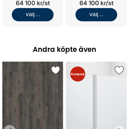
64 100 kr/st
64 100 kr/st
Wood/Glanshammar
Wood/Glanshammar
Silk/Underlimmat matt
Silk/Underlimmat matt vit
Välj ...
Välj ...
sand porslin)
porslin)
Andra köpte även
Kampanj