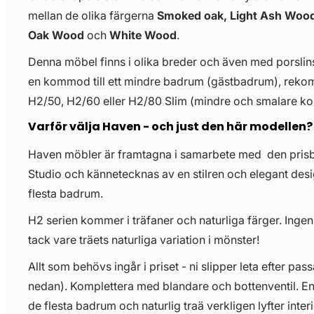
mellan de olika färgerna
Smoked oak, Light Ash Wood
Oak Wood
och
White Wood
.
Denna möbel finns i olika breder och även med porslinst
en kommod till ett mindre badrum (gästbadrum), re
H2/50, H2/60 eller H2/80 Slim (mindre och smalare 
Varför välja Haven - och just den här modellen?
Haven möbler är framtagna i samarbete med den pris
Studio och kännetecknas av en stilren och elegant desi
flesta badrum.
H2 serien kommer i träfaner och naturliga färger. Ingen
tack vare träets naturliga variation i mönster!
Allt som behövs ingår i priset - ni slipper leta efter pass
nedan). Komplettera med blandare och bottenventil. E
de flesta badrum och naturlig traä verkligen lyfter interi