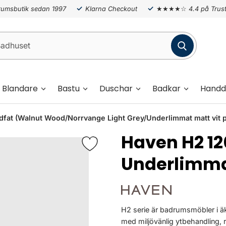
umsbutik sedan 1997
Klarna Checkout
★★★★☆
4.4 på Trust
Blandare
Bastu
Duschar
Badkar
Handd
 (Walnut Wood/Norrvange Light Grey/Underlimmat matt vit p
Haven H2 
Underlimma
H2 serie är badrumsmöbler i äk
med miljövänlig ytbehandling, 