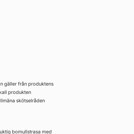
in gäller från produktens
skall produkten
allmäna skötselråden
fuktig bomullstrasa med