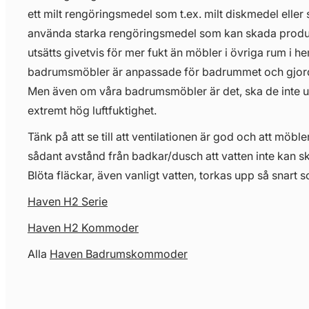
ett milt rengöringsmedel som t.ex. milt diskmedel eller 
använda starka rengöringsmedel som kan skada prod
utsätts givetvis för mer fukt än möbler i övriga rum i 
badrumsmöbler är anpassade för badrummet och gjorda 
Men även om våra badrumsmöbler är det, ska de inte uts
extremt hög luftfuktighet.
Tänk på att se till att ventilationen är god och att möbl
sådant avstånd från badkar/dusch att vatten inte kan s
Blöta fläckar, även vanligt vatten, torkas upp så snart s
Haven H2 Serie
Haven H2 Kommoder
Alla
Haven Badrumskommoder