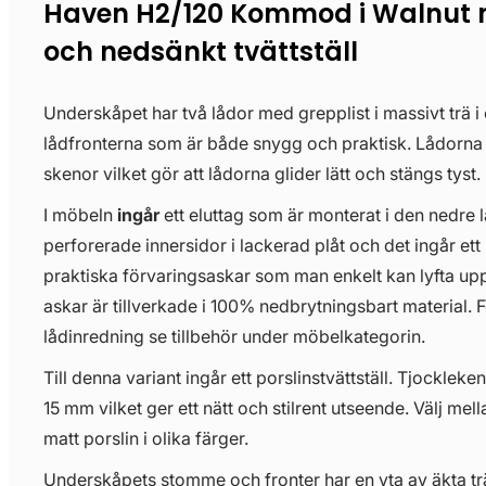
Haven H2/120 Kommod i Walnut 
och nedsänkt tvättställ
Underskåpet har två lådor med grepplist i massivt trä i
lådfronterna som är både snygg och praktisk. Lådorn
skenor vilket gör att lådorna glider lätt och stängs tyst.
I möbeln
ingår
ett eluttag som är monterat i den nedre 
perforerade innersidor i lackerad plåt och det ingår ett 
praktiska förvaringsaskar som man enkelt kan lyfta upp
askar är tillverkade i 100% nedbrytningsbart material. För
lådinredning se tillbehör under möbelkategorin.
Till denna variant ingår ett porslinstvättställ. Tjockleken
15 mm vilket ger ett nätt och stilrent utseende. Välj mell
matt porslin i olika färger.
Underskåpets stomme och fronter har en yta av äkta träf