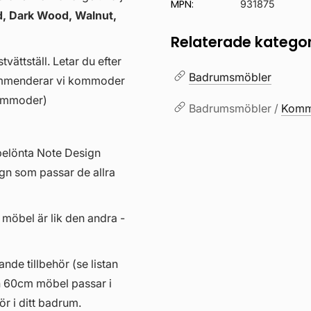
MPN:
931875
, Dark Wood, Walnut,
Relaterade kategor
vättställ. Letar du efter
Badrumsmöbler
kommenderar vi kommoder
kommoder)
Badrumsmöbler /
Kommo
belönta Note Design
gn som passar de allra
 möbel är lik den andra -
ande tillbehör (se listan
n 60cm möbel passar i
ör i ditt badrum.