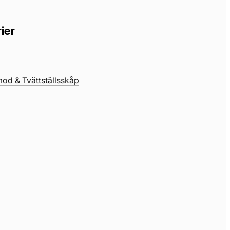
ier
d & Tvättställsskåp