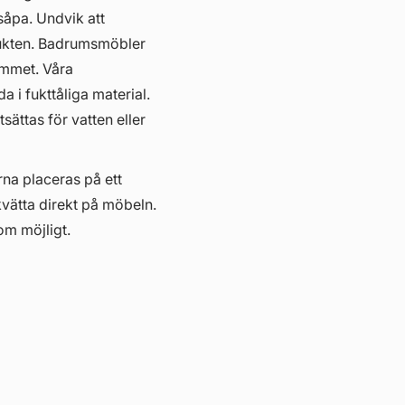
såpa. Undvik att
ukten. Badrumsmöbler
hemmet. Våra
i fukttåliga material.
ättas för vatten eller
erna placeras på ett
kvätta direkt på möbeln.
om möjligt.