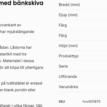
med bänkskiva
Bredd (mm)
Djup (mm)
 ovankant av
Färg
a har mjukstängande
Färg
Höjd (mm)
lådan. Lådorna har
startkit med tre
Produkttyp
. Materialet i dessa
Serie
 att köpa till ytterligare
Utförande
 på tvättstället är endast
Varumärke
an blank porslin eller
SKU:
hvv931875
anér i olika färger. Välj