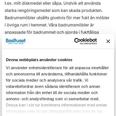
t.ex. milt diskmedel eller såpa. Undvik att använda
starka rengöringsmedel som kan skada produkten.
Badrumsmöbler utsätts givetvis för mer fukt än möbler
i övriga rum i hemmet. Våra badrumsmöbler är
anpassade för badrummet och gjorda i fukttåliga
material. Men även om våra badrumsmöbler är det, ska
de inte utsättas för vatten eller extremt hög
luftfuktighet.
Denna webbplats använder cookies
Tänk på att se till att ventilationen är god och att
Vi använder enhetsidentifierare för att anpassa innehållet
möblerna placeras på ett sådant avstånd från
och annonserna till användarna, tillhandahålla funktioner
badkar/dusch att vatten inte kan skvätta direkt på
för sociala medier och analysera vår trafik. Vi
möbeln. Blöta fläckar, även vanligt vatten, torkas upp
vidarebefordrar även sådana identifierare och annan
så snart som möjligt.
information från din enhet till de sociala medier och
annons- och analysföretag som vi samarbetar med.
Haven H2 Serie
Dessa kan i sin tur kombinera informationen med annan
information som du har tillhandahållit eller som de har
Haven H2 Kommoder