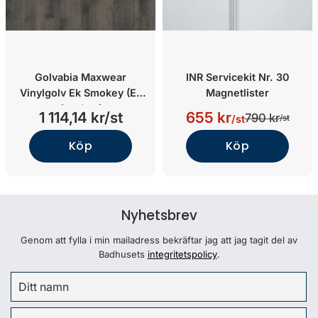
Golvabia Maxwear
INR Servicekit Nr. 30
Vinylgolv Ek Smokey (Ek
Magnetlister
Smokey)
1 114,14 kr/st
655 kr
790 kr
/st
/st
Köp
Köp
Nyhetsbrev
Genom att fylla i min mailadress bekräftar jag att jag tagit del av
Badhusets
integritetspolicy
.