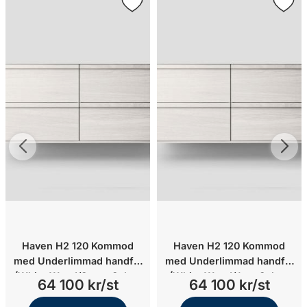
Haven H2 120 Kommod
Haven H2 120 Kommod
med Underlimmad handfat
med Underlimmad handfat
(White Wood/Stone Select
(White Wood/Jura Select
64 100 kr/st
64 100 kr/st
Light Grey/Underlimmat
White/Underlimmat matt
matt vit porslin)
sand porslin)