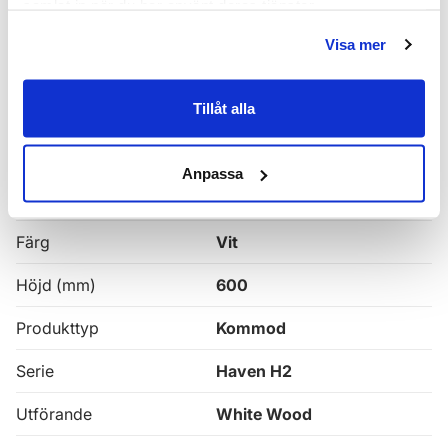
samlat in när du har använt deras tjänster.
Alla
Haven Badrumskommoder
Visa mer
Egenskaper
Tillåt alla
Bredd (mm)
1200
Anpassa
Djup (mm)
465
Färg
Vit
Höjd (mm)
600
Produkttyp
Kommod
Serie
Haven H2
Utförande
White Wood