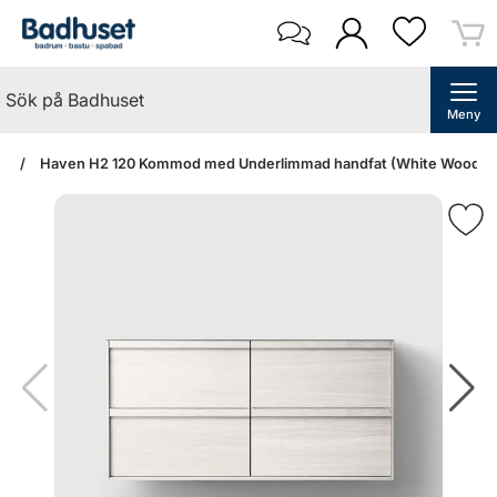
Meny
an
Haven H2 120 Kommod med Underlimmad handfat (White Wood/Nor