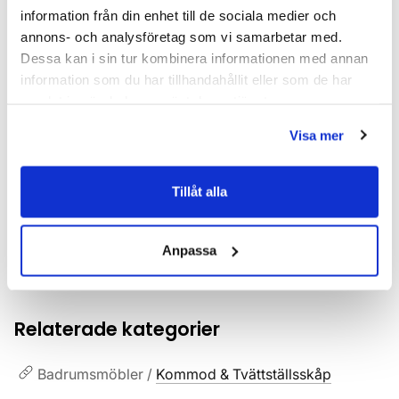
Färg
Vit
information från din enhet till de sociala medier och
annons- och analysföretag som vi samarbetar med.
Höjd (mm)
604
Dessa kan i sin tur kombinera informationen med annan
information som du har tillhandahållit eller som de har
Produkttyp
Kommod
samlat in när du har använt deras tjänster.
Serie
Haven H2
Visa mer
Utförande
White Ash
Tillåt alla
Varumärke
Haven
Anpassa
SKU:
hvv914090
MPN:
914090
Relaterade kategorier
Badrumsmöbler /
Kommod & Tvättställsskåp