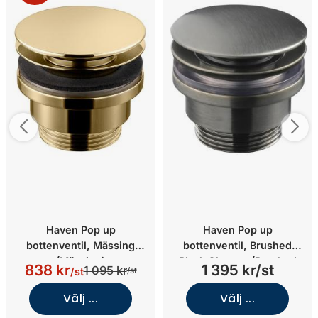
Haven Pop up
Haven Pop up
bottenventil, Mässing
bottenventil, Brushed
(Mässing)
Black Chrome (Brushed
838 kr
1 395 kr/st
1 095 kr
/st
/st
Black Chrome)
Välj ...
Välj ...