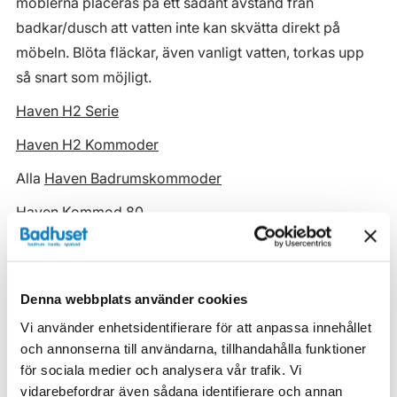
möblerna placeras på ett sådant avstånd från
badkar/dusch att vatten inte kan skvätta direkt på
möbeln. Blöta fläckar, även vanligt vatten, torkas upp
så snart som möjligt.
Haven H2 Serie
Haven H2 Kommoder
Alla
Haven Badrumskommoder
Haven Kommod 80
Egenskaper
Denna webbplats använder cookies
Vi använder enhetsidentifierare för att anpassa innehållet
Bredd (mm)
800
och annonserna till användarna, tillhandahålla funktioner
Djup (mm)
465
för sociala medier och analysera vår trafik. Vi
vidarebefordrar även sådana identifierare och annan