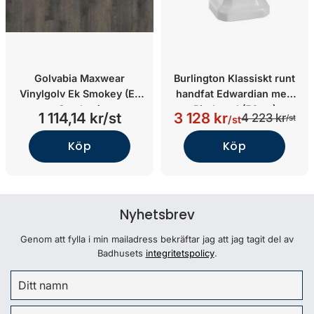
Golvabia Maxwear
Burlington Klassiskt runt
Vinylgolv Ek Smokey (Ek
handfat Edwardian med
Smokey)
Piedestal (56cm)
1 114,14 kr/st
3 128 kr
4 223 kr
/st
/st
Köp
Köp
Nyhetsbrev
Genom att fylla i min mailadress bekräftar jag att jag tagit del av
Badhusets
integritetspolicy
.