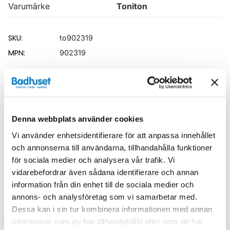
Varumärke
Toniton
SKU:
to902319
MPN:
902319
Relaterade kategorier
Badrumsmöbler /
Kommod & Tvättställsskåp
Denna webbplats använder cookies
Badrumsmöbler
Vi använder enhetsidentifierare för att anpassa innehållet
och annonserna till användarna, tillhandahålla funktioner
för sociala medier och analysera vår trafik. Vi
vidarebefordrar även sådana identifierare och annan
information från din enhet till de sociala medier och
Liknande produkter
annons- och analysföretag som vi samarbetar med.
Dessa kan i sin tur kombinera informationen med annan
information som du har tillhandahållit eller som de har