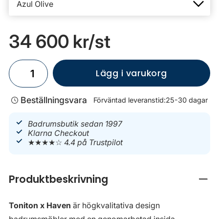
34 600 kr
/st
Lägg i varukorg
Beställningsvara
Förväntad leveranstid:
25-30 dagar
Badrumsbutik sedan 1997
Klarna Checkout
★★★★☆
4.4 på Trustpilot
Produktbeskrivning
Stän
Toniton x Haven
är högkvalitativa design
badrumsmöbler med en genomarbetad insida.