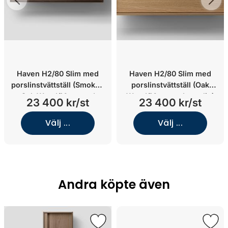
Haven H2/80 Slim med
Haven H2/80 Slim med
porslinstvättställ (Smoked
porslinstvättställ (Oak
Oak Wood/Matt sand
Wood/Matt sand porslin)
23 400 kr/st
23 400 kr/st
porslin)
Välj ...
Välj ...
Andra köpte även