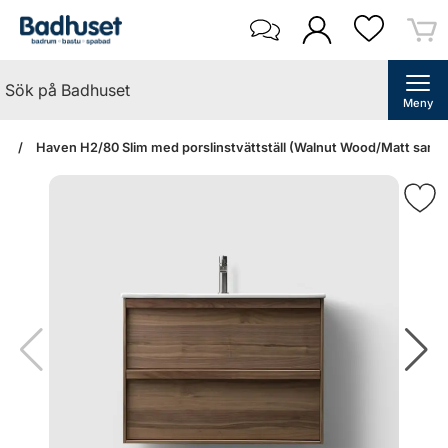
Meny
an
Haven H2/80 Slim med porslinstvättställ (Walnut Wood/Matt sand p