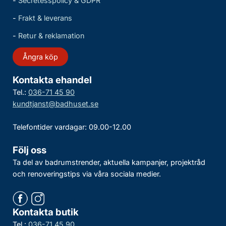
-
Secretesspolicy & GDPR
-
Frakt & leverans
-
Retur & reklamation
Ångra köp
Kontakta ehandel
Tel.:
036-71 45 90
kundtjanst@badhuset.se
Telefontider vardagar: 09.00-12.00
Följ oss
Ta del av badrumstrender, aktuella kampanjer, projektråd
och renoveringstips via våra sociala medier.
Kontakta butik
Tel.:
036-71 45 90