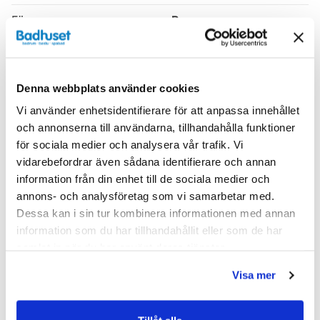
Färg
Brun
Höjd (mm)
600
Produkttyp
Kommod
Denna webbplats använder cookies
Vi använder enhetsidentifierare för att anpassa innehållet
Serie
Haven H2
och annonserna till användarna, tillhandahålla funktioner
Utförande
Walnut
för sociala medier och analysera vår trafik. Vi
vidarebefordrar även sådana identifierare och annan
Varumärke
Haven
information från din enhet till de sociala medier och
annons- och analysföretag som vi samarbetar med.
Dessa kan i sin tur kombinera informationen med annan
SKU:
hvv914063
information som du har tillhandahållit eller som de har
MPN:
914063
samlat in när du har använt deras tjänster.
Relaterade kategorier
Visa mer
Badrumsmöbler /
Kommod & Tvättställsskåp