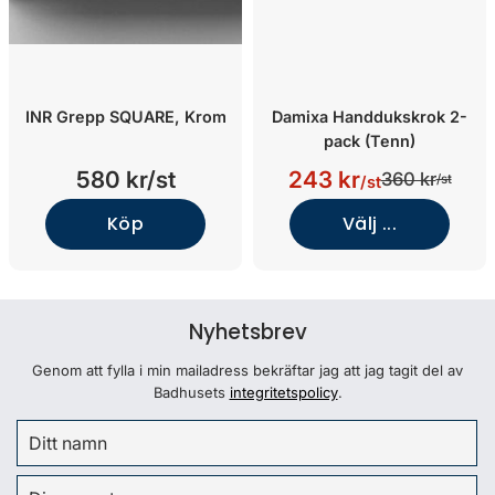
INR Grepp SQUARE, Krom
Damixa Handdukskrok 2-
pack (Tenn)
580 kr/st
243 kr
360 kr
/st
/st
Köp
Välj ...
Nyhetsbrev
Genom att fylla i min mailadress bekräftar jag att jag tagit del av
Badhusets
integritetspolicy
.