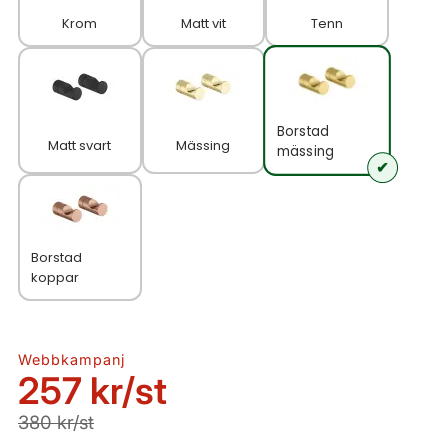
Krom
Matt vit
Tenn
Borstad
Matt svart
Mässing
mässing
Borstad
koppar
Webbkampanj
257 kr
/st
380 kr/st