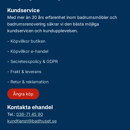
Kundservice
Med mer än 30 års erfarenhet inom badrumsmöbler och
badrumsrenovering säkrar vi den bästa möjliga
kundservicen och kundupplevelsen.
-
Köpvillkor butiken
-
Köpvillkor e-handel
-
Secretesspolicy & GDPR
-
Frakt & leverans
-
Retur & reklamation
Ångra köp
Kontakta ehandel
Tel.:
036-71 45 90
kundtjanst@badhuset.se