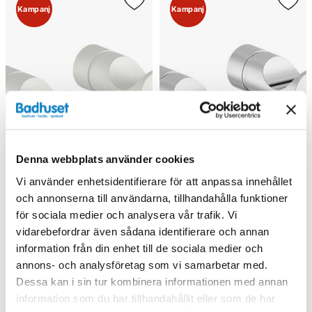
Kampanj
Kampanj
Denna webbplats använder cookies
Vi använder enhetsidentifierare för att anpassa innehållet
och annonserna till användarna, tillhandahålla funktioner
för sociala medier och analysera vår trafik. Vi
vidarebefordrar även sådana identifierare och annan
Damixa Handdukskrok 2-
Damixa Handdukskrok 2-
information från din enhet till de sociala medier och
pack (Matt vit)
pack (Krom)
annons- och analysföretag som vi samarbetar med.
Dessa kan i sin tur kombinera informationen med annan
243 kr
195 kr
360 kr
290 kr
/st
/st
/st
/st
information som du har tillhandahållit eller som de har