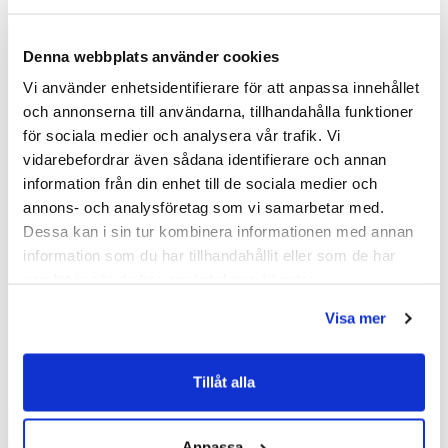
Hafa Design Etthålsventil
Nordhem NH-ventil
manuell, vinkel
(Vit/40/Höger)
Denna webbplats använder cookies
1 635 kr
1 752 kr
2 180 kr
2 240 kr
/st
/st
/st
/st
Vi använder enhetsidentifierare för att anpassa innehållet
Köp
Välj ...
och annonserna till användarna, tillhandahålla funktioner
för sociala medier och analysera vår trafik. Vi
vidarebefordrar även sådana identifierare och annan
information från din enhet till de sociala medier och
annons- och analysföretag som vi samarbetar med.
Andra köpte även
Dessa kan i sin tur kombinera informationen med annan
information som du har tillhandahållit eller som de har
samlat in när du har använt deras tjänster.
Kampanj
Visa mer
Tillåt alla
Anpassa