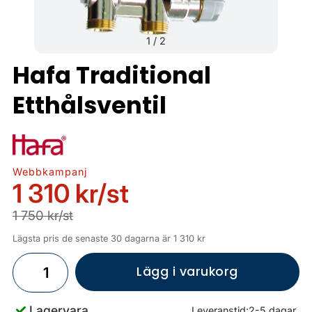
1
/
2
Hafa Traditional
Etthålsventil
Webbkampanj
1 310 kr
/st
1 750 kr/st
Lägsta pris de senaste 30 dagarna är 1 310 kr
Lägg i varukorg
Lagervara
Leveranstid:
2-5 dagar