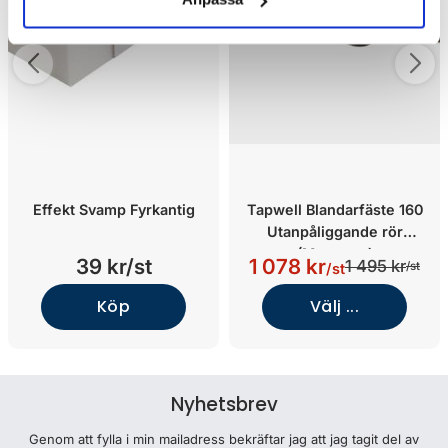
Effekt Svamp Fyrkantig
Tapwell Blandarfäste 160
Utanpåliggande rör
(Mattsvart)
39 kr/st
1 078 kr
1 495 kr
/st
/st
Köp
Välj ...
Nyhetsbrev
Genom att fylla i min mailadress bekräftar jag att jag tagit del av