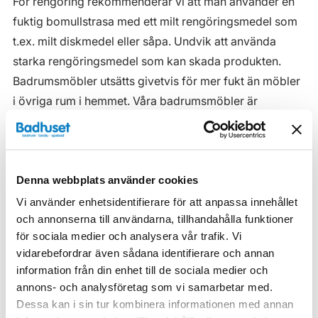
För rengöring rekommenderar vi att man använder en
fuktig bomullstrasa med ett milt rengöringsmedel som
t.ex. milt diskmedel eller såpa. Undvik att använda
starka rengöringsmedel som kan skada produkten.
Badrumsmöbler utsätts givetvis för mer fukt än möbler
i övriga rum i hemmet. Våra badrumsmöbler är
anpassade för badrummet och gjorda i fukttåliga
material. Men även om våra badrumsmöbler är det, ska
de inte utsättas för vatten eller extremt hög
Denna webbplats använder cookies
luftfuktighet.
Vi använder enhetsidentifierare för att anpassa innehållet
Tänk på att se till att ventilationen är god och att
och annonserna till användarna, tillhandahålla funktioner
möblerna placeras på ett sådant avstånd från
för sociala medier och analysera vår trafik. Vi
badkar/dusch att vatten inte kan skvätta direkt på
vidarebefordrar även sådana identifierare och annan
möbeln. Blöta fläckar, även vanligt vatten, torkas upp
information från din enhet till de sociala medier och
så snart som möjligt.
annons- och analysföretag som vi samarbetar med.
Dessa kan i sin tur kombinera informationen med annan
Haven H2 Serie