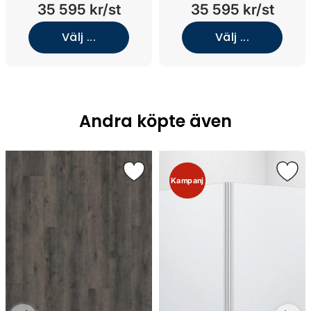
nedsänkt tvättställ (Dark
nedsänkt tvättställ (Dark
35 595 kr/st
35 595 kr/st
Wood/Kolmården
Wood/Kolmården
Light/Mässing)
Light/Brons)
Välj ...
Välj ...
Andra köpte även
Kampanj