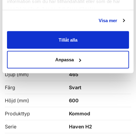
information som du har tillhandahållit eller som de har
samlat in när du har använt deras tjänster.
Haven H2 Kommoder
Visa mer
Alla
Haven Badrumskommoder
Tillåt alla
Egenskaper
Anpassa
Bredd (mm)
1000
Djup (mm)
465
Färg
Svart
Höjd (mm)
600
Produkttyp
Kommod
Serie
Haven H2