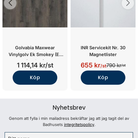
Golvabia Maxwear
INR Servicekit Nr. 30
Vinylgolv Ek Smokey (Ek
Magnetlister
Smokey)
1 114,14 kr/st
655 kr
790 kr
/st
/st
Köp
Köp
Nyhetsbrev
Genom att fylla i min mailadress bekräftar jag att jag tagit del av
Badhusets
integritetspolicy
.