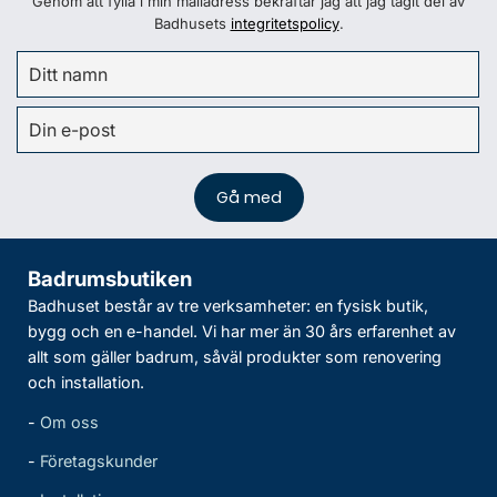
Genom att fylla i min mailadress bekräftar jag att jag tagit del av
Badhusets
integritetspolicy
.
Badrumsbutiken
Badhuset består av tre verksamheter: en fysisk butik,
bygg och en e-handel. Vi har mer än 30 års erfarenhet av
allt som gäller badrum, såväl produkter som renovering
och installation.
-
Om oss
-
Företagskunder