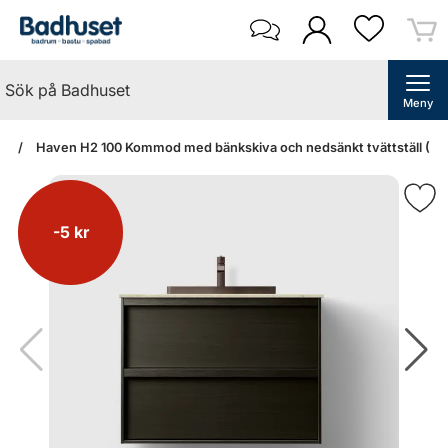
Meny
an
Haven H2 100 Kommod med bänkskiva och nedsänkt tvättställ (Da
-5 kr