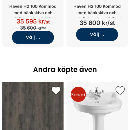
Haven H2 100 Kommod
Haven H2 100 Kommod
med bänkskiva och
med bänkskiva och
nedsänkt tvättställ (Dark
nedsänkt tvättställ (Dark
35 595 kr
35 600 kr/st
/st
Wood/Stone Select Light
Wood/Glanshammar White
35 600 kr
/st
Grey/Brons)
Silk/Vit solid surface)
Välj ...
Välj ...
Andra köpte även
Kampanj