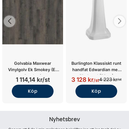
Golvabia Maxwear
Burlington Klassiskt runt
Vinylgolv Ek Smokey (Ek
handfat Edwardian med
Smokey)
Piedestal (56cm)
1 114,14 kr/st
3 128 kr
4 223 kr
/st
/st
Köp
Köp
Nyhetsbrev