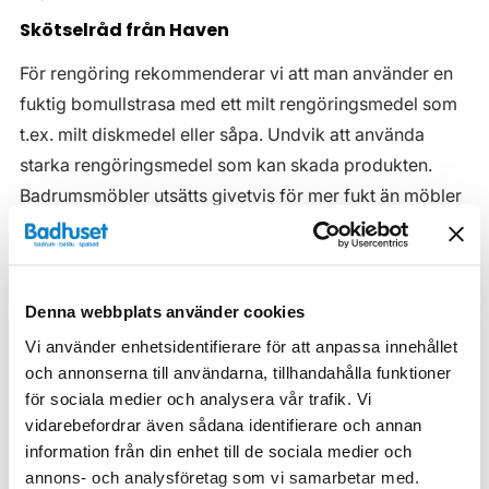
Skötselråd från Haven
För rengöring rekommenderar vi att man använder en
fuktig bomullstrasa med ett milt rengöringsmedel som
t.ex. milt diskmedel eller såpa. Undvik att använda
starka rengöringsmedel som kan skada produkten.
Badrumsmöbler utsätts givetvis för mer fukt än möbler
i övriga rum i hemmet. Våra badrumsmöbler är
anpassade för badrummet och gjorda i fukttåliga
material. Men även om våra badrumsmöbler är det, ska
Denna webbplats använder cookies
de inte utsättas för vatten eller extremt hög
Vi använder enhetsidentifierare för att anpassa innehållet
luftfuktighet.
och annonserna till användarna, tillhandahålla funktioner
Tänk på att se till att ventilationen är god och att
för sociala medier och analysera vår trafik. Vi
möblerna placeras på ett sådant avstånd från
vidarebefordrar även sådana identifierare och annan
badkar/dusch att vatten inte kan skvätta direkt på
information från din enhet till de sociala medier och
annons- och analysföretag som vi samarbetar med.
möbeln. Blöta fläckar, även vanligt vatten, torkas upp