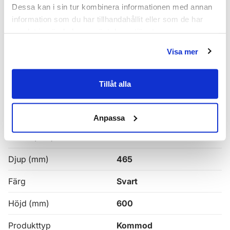
Dessa kan i sin tur kombinera informationen med annan
så snart som möjligt.
information som du har tillhandahållit eller som de har
Haven H2 Serie
samlat in när du har använt deras tjänster.
Haven H2 Kommoder
Visa mer
Alla
Haven Badrumskommoder
Tillåt alla
Egenskaper
Anpassa
Bredd (mm)
1000
Djup (mm)
465
Färg
Svart
Höjd (mm)
600
Produkttyp
Kommod