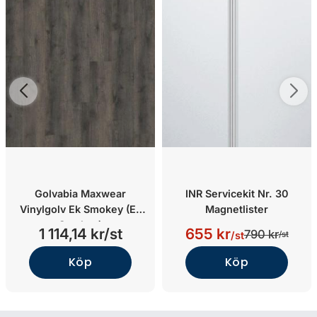
Golvabia Maxwear
INR Servicekit Nr. 30
Vinylgolv Ek Smokey (Ek
Magnetlister
Smokey)
1 114,14 kr/st
655 kr
790 kr
/st
/st
Köp
Köp