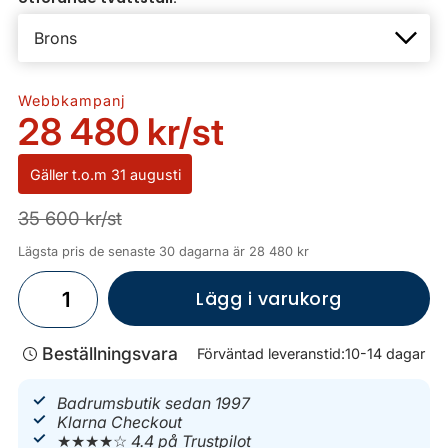
Webbkampanj
28 480 kr
/st
Gäller
t.o.m 31 augusti
35 600 kr/st
Lägsta pris de senaste 30 dagarna är 28 480 kr
Lägg i varukorg
Beställningsvara
Förväntad leveranstid:
10-14 dagar
Badrumsbutik sedan 1997
Klarna Checkout
★★★★☆
4.4 på Trustpilot