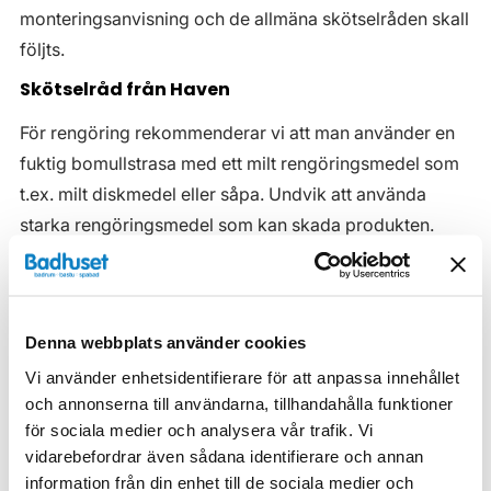
monteringsanvisning och de allmäna skötselråden skall
följts.
Skötselråd från Haven
För rengöring rekommenderar vi att man använder en
fuktig bomullstrasa med ett milt rengöringsmedel som
t.ex. milt diskmedel eller såpa. Undvik att använda
starka rengöringsmedel som kan skada produkten.
Badrumsmöbler utsätts givetvis för mer fukt än möbler
i övriga rum i hemmet. Våra badrumsmöbler är
anpassade för badrummet och gjorda i fukttåliga
Denna webbplats använder cookies
material. Men även om våra badrumsmöbler är det, ska
Vi använder enhetsidentifierare för att anpassa innehållet
de inte utsättas för vatten eller extremt hög
och annonserna till användarna, tillhandahålla funktioner
luftfuktighet.
för sociala medier och analysera vår trafik. Vi
Tänk på att se till att ventilationen är god och att
vidarebefordrar även sådana identifierare och annan
möblerna placeras på ett sådant avstånd från
information från din enhet till de sociala medier och