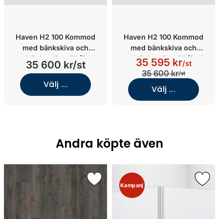
Haven H2 100 Kommod
Haven H2 100 Kommod
med bänkskiva och
med bänkskiva och
nedsänkt tvättställ (Dark
nedsänkt tvättställ (Dark
35 595 kr
35 600 kr/st
/st
Wood/Glanshammar White
Wood/Stone Select Light
35 600 kr
/st
Silk/Vit solid surface)
Grey/Koppar)
Välj ...
Välj ...
Andra köpte även
Kampanj