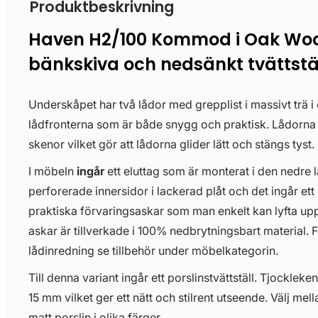
Produktbeskrivning
Haven H2/100 Kommod i Oak Wo
bänkskiva och nedsänkt tvättstä
Underskåpet har två lådor med grepplist i massivt trä i
lådfronterna som är både snygg och praktisk. Lådorn
skenor vilket gör att lådorna glider lätt och stängs tyst.
I möbeln
ingår
ett eluttag som är monterat i den nedre 
perforerade innersidor i lackerad plåt och det ingår ett 
praktiska förvaringsaskar som man enkelt kan lyfta upp
askar är tillverkade i 100% nedbrytningsbart material. För
lådinredning se tillbehör under möbelkategorin.
Till denna variant ingår ett porslinstvättställ. Tjockleken
15 mm vilket ger ett nätt och stilrent utseende. Välj mell
matt porslin i olika färger.