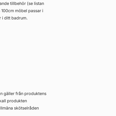
ande tillbehör (se listan
n 100cm möbel passar i
r i ditt badrum.
in gäller från produktens
skall produkten
allmäna skötselråden