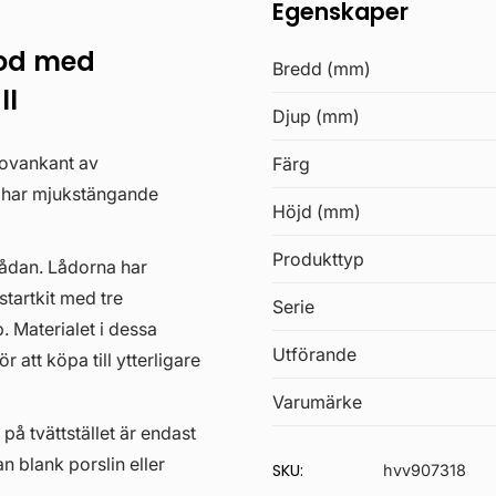
Egenskaper
od med
Bredd (mm)
ll
Djup (mm)
 ovankant av
Färg
a har mjukstängande
Höjd (mm)
Produkttyp
lådan. Lådorna har
startkit med tre
Serie
. Materialet i dessa
Utförande
 att köpa till ytterligare
Varumärke
 på tvättstället är endast
an blank porslin eller
SKU:
hvv907318