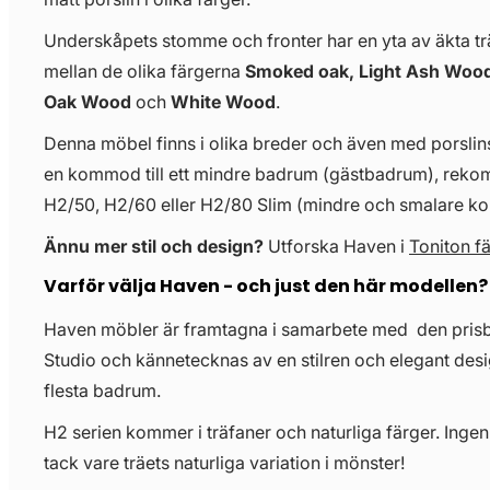
Underskåpets stomme och fronter har en yta av äkta träf
mellan de olika färgerna
Smoked oak, Light Ash Wood
Oak Wood
och
White Wood
.
Denna möbel finns i olika breder och även med porslinst
en kommod till ett mindre badrum (gästbadrum), re
H2/50, H2/60 eller H2/80 Slim (mindre och smalare 
Ännu mer stil och design?
Utforska Haven i
Toniton f
Varför välja Haven - och just den här modellen?
Haven möbler är framtagna i samarbete med den pris
Studio och kännetecknas av en stilren och elegant desi
flesta badrum.
H2 serien kommer i träfaner och naturliga färger. Ingen
tack vare träets naturliga variation i mönster!