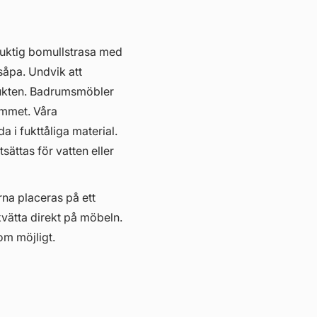
fuktig bomullstrasa med
såpa. Undvik att
ukten. Badrumsmöbler
hemmet. Våra
i fukttåliga material.
ättas för vatten eller
erna placeras på ett
kvätta direkt på möbeln.
om möjligt.