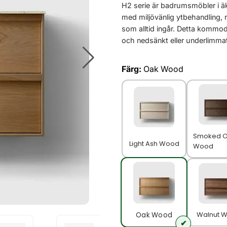
H2 serie är badrumsmöbler i äk
med miljövänlig ytbehandling, 
som alltid ingår. Detta kommod
och nedsänkt eller underlimmat 
Färg:
Oak Wood
Smoked 
Light Ash Wood
Wood
Walnut 
Oak Wood