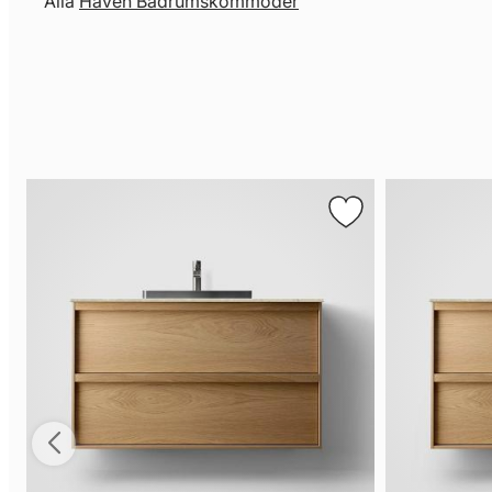
Alla
Haven Badrumskommoder