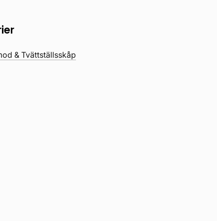
ier
d & Tvättställsskåp