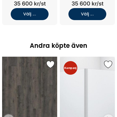
nedsänkt tvättställ (Oak
nedsänkt tvättställ (Oak
35 600 kr/st
35 600 kr/st
Wood/Jura Select
Wood/Norrvange Light
White/Vit solid surface)
Grey/Brons)
Välj ...
Välj ...
Andra köpte även
Kampanj