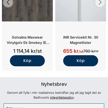
Golvabia Maxwear
INR Servicekit Nr. 30
Vinylgolv Ek Smokey (Ek
Magnetlister
Smokey)
1 114,14 kr/st
655 kr
790 kr
/st
/st
Köp
Köp
Nyhetsbrev
Genom att fylla i min mailadress bekräftar jag att jag tagit del av
Badhusets
integritetspolicy
.