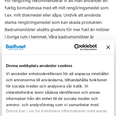
För rengöring rekommenderar vi att man använder en
fuktig bomullstrasa med ett milt rengöringsmedel som
t.ex. milt diskmedel eller såpa. Undvik att använda
starka rengöringsmedel som kan skada produkten.
Badrumsmöbler utsätts givetvis för mer fukt än möbler
i övriga rum i hemmet. Våra badrumsmöbler är
anpassade för badrummet och gjorda i fukttåliga
material. Men även om våra badrumsmöbler är det, ska
de inte utsättas för vatten eller extremt hög
Denna webbplats använder cookies
luftfuktighet.
Vi använder enhetsidentifierare för att anpassa innehållet
Tänk på att se till att ventilationen är god och att
och annonserna till användarna, tillhandahålla funktioner
möblerna placeras på ett sådant avstånd från
för sociala medier och analysera vår trafik. Vi
badkar/dusch att vatten inte kan skvätta direkt på
vidarebefordrar även sådana identifierare och annan
möbeln. Blöta fläckar, även vanligt vatten, torkas upp
information från din enhet till de sociala medier och
så snart som möjligt.
annons- och analysföretag som vi samarbetar med.
Dessa kan i sin tur kombinera informationen med annan
Haven H2 Serie