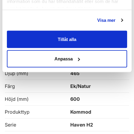
information som du har tillhandahållit eller som de har
samlat in när du har använt deras tjänster.
Haven H2 Kommoder
Visa mer
Alla
Haven Badrumskommoder
Tillåt alla
Egenskaper
Anpassa
Bredd (mm)
1000
Djup (mm)
465
Färg
Ek/Natur
Höjd (mm)
600
Produkttyp
Kommod
Serie
Haven H2